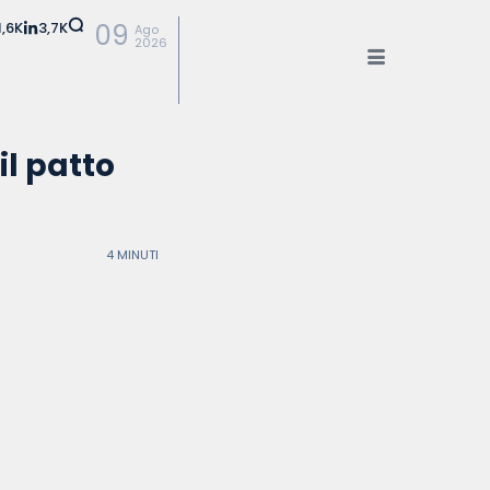
1,6K
3,7K
09
Ago
2026
il patto
4 MINUTI