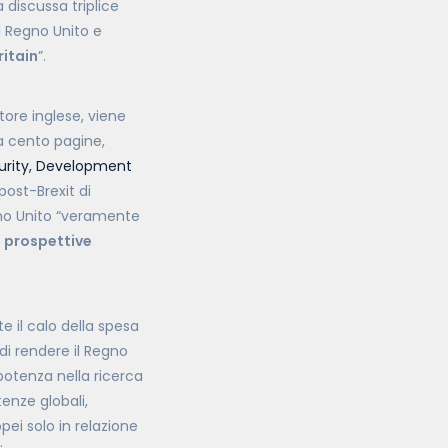
a discussa triplice
el Regno Unito e
ritain
”.
tore inglese, viene
a cento pagine,
curity, Development
 post-Brexit di
egno Unito “veramente
e prospettive
te il calo della spesa
di rendere il Regno
potenza nella ricerca
tenze globali,
ei solo in relazione