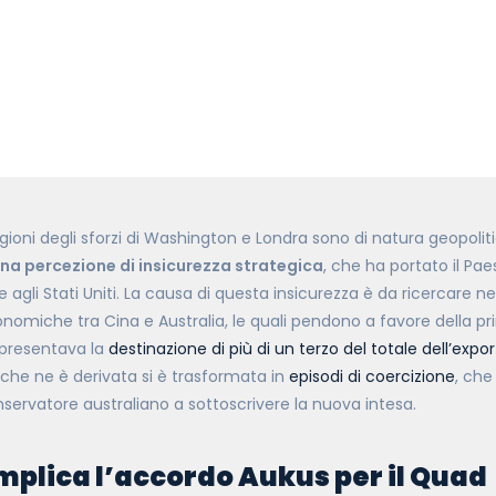
gioni degli sforzi di Washington e Londra sono di natura geopolit
a percezione di insicurezza strategica
, che ha portato il Pae
 agli Stati Uniti. La causa di questa insicurezza è da ricercare n
onomiche tra Cina e Australia, le quali pendono a favore della pr
presentava la
destinazione di più di un terzo del totale dell’expo
he ne è derivata si è trasformata in
episodi di coercizione
, che
ervatore australiano a sottoscrivere la nuova intesa.
mplica l’accordo Aukus per il Quad