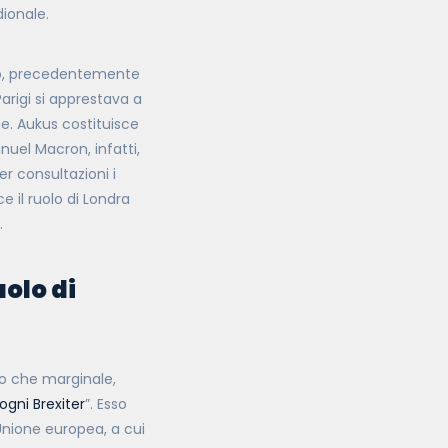
ionale.
tto, precedentemente
 Parigi si apprestava a
ne. Aukus costituisce
nuel Macron, infatti,
r consultazioni i
 il ruolo di Londra
.
uolo di
ro che marginale,
ogni Brexiter
”. Esso
’Unione europea, a cui