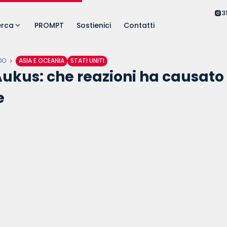
3
erca
PROMPT
Sostienici
Contatti
DO
ASIA E OCEANIA
STATI UNITI
ukus: che reazioni ha causato 
e