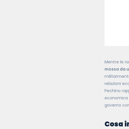
Mentre le ra
mossa da un
militarmente
relazioni ec
Pechino rap
economica c
governo cons
Cosa i