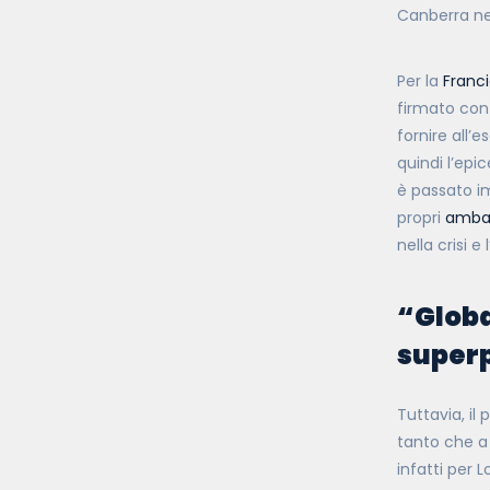
Canberra ne
Per la
Franc
firmato con l
fornire all’
quindi l’epi
è passato 
propri
ambas
nella crisi e
“Globa
super
Tuttavia, il
tanto che a 
infatti per 