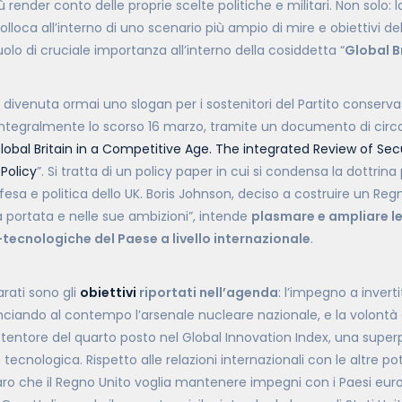
 render conto delle proprie scelte politiche e militari. Non solo: l
colloca all’interno di uno scenario più ampio di mire e obiettivi d
uolo di cruciale importanza all’interno della cosiddetta “
Global B
, divenuta ormai uno slogan per i sostenitori del Partito conserva
integralmente lo scorso 16 marzo, tramite un documento di circ
lobal Britain in a Competitive Age. The integrated Review of Se
Policy
”. Si tratta di un policy paper in cui si condensa la dottrina
ifesa e politica dello UK. Boris Johnson, deciso a costruire un R
a portata e nelle sue ambizioni”, intende
plasmare e ampliare l
tecnologiche del Paese a livello internazionale
.
arati sono gli
obiettivi
riportati nell’agenda
: l’impegno a inverti
lanciando al contempo l’arsenale nucleare nazionale, e la volontà 
etentore del quarto posto nel Global Innovation Index, una super
 tecnologica. Rispetto alle relazioni internazionali con le altre po
o che il Regno Unito voglia mantenere impegni con i Paesi europ