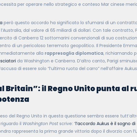
cessita per operare nello strategico e conteso Mar cinese merid
ia
però questo accordo ha significato lo sfumarsi di un contra
’Australia, dal valore di 65 miliardi di dollari. Con tale contratto,
esercito di Canberra 12 sottomarini convenzionali di sua costruzio
centro di un pericoloso terremoto geopolitico. Il Presidente Emma
immediatamente alla
rappresaglia diplomatica
, richiamando pe
ciatori
da Washington e Canberra. D’altro canto, Parigi sminuisce
 l’accusa di essere solo “l’ultima ruota del carro” nell’affaire Aukus
l Britain”: il Regno Unito punta al r
potenza
 peso del Regno Unito in questa questione sembra essere tutt’alt
riguardo il
Washington Post
scrive: “
l’accordo Aukus è il sogno di 
Londra rappresenta la prima grande vittoria dopo il divorzio con l