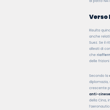
al patto NATO
Verso 
Risulta quin
anche relati
Suez. Se il 
alleati di c
che
riaffer
delle frizio
Secondo la
diplomazia, 
crescente pr
anti-cines
della Cina, i
l’aeronautic