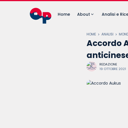
Home
About
Analisi e Ric
HOME
ANALISI
MON
Accordo A
anticines
REDAZIONE
19 OTTOBRE 2021