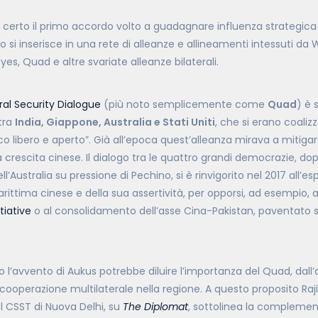
certo il primo accordo volto a guadagnare influenza strategica 
so si inserisce in una rete di alleanze e allineamenti intessuti 
yes, Quad e altre svariate alleanze bilaterali.
ral Security Dialogue
(più noto semplicemente come
Quad
) è 
tra
India, Giappone, Australia e Stati Uniti
, che si erano coaliz
co libero e aperto”. Già all’epoca quest’alleanza mirava a mitigare 
a crescita cinese. Il dialogo tra le quattro grandi democrazie, dop
 dell’Australia su pressione di Pechino, si è rinvigorito nel 2017 all’e
rittima cinese e della sua assertività, per opporsi, ad esempio, al
tiative
o al consolidamento dell’asse Cina-Pakistan, paventato 
o l’avvento di Aukus potrebbe diluire l’importanza del Quad, dall
a cooperazione multilaterale nella regione. A questo proposito Raji 
el CSST di Nuova Delhi, su
The Diplomat
, sottolinea la complemen