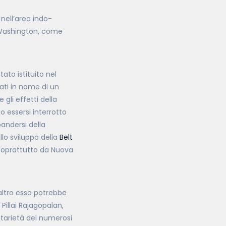
nell’area indo-
da Washington, come
stato istituito nel
zati in nome di un
gli effetti della
o essersi interrotto
spandersi della
lo sviluppo della
Belt
soprattutto da Nuova
’altro esso potrebbe
Pillai Rajagopalan,
tarietà dei numerosi