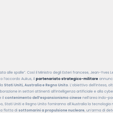
ta alle spalle”. Così il Ministro degli Esteri francese, Jean-Yves L
 l’
accordo Aukus
, il
partenariato strategico-militare
annuncia
da
Stati Uniti, Australia e Regno Unito
. L’obiettivo dell’intesa, 
borazione in settori attinenti all’intelligenza artificiale e alla cyb
 il
contenimento dell’espansionismo cinese
nell’area indo-pac
, Stati Uniti e Regno Unito forniranno all’Australia la tecnologia
na flotta di
sottomarini a propulsione nucleare
, un’arma di de