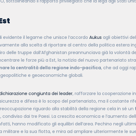
, sottolineando il rapporto privilegiato che la lega agli Stati Unit
Est
di evidente il legame che unisce l’accordo
Aukus
agli obiettivi de
vamente alla scelta di riportare al centro della politica estera ing
ritiro delle truppe dall’Afghanistan preannunciava già la volontà de
oncentrare le forze più a Est, la notizia del nuovo partenariato str
mare la centralità della regione indo-pacifica
, che ad oggi ra
ni geopolitiche e geoeconomiche globali.
dichiarazione congiunta dei leader
, rafforzare la cooperazione i
sicurezza e difesa è lo scopo del partenariato, ma il costante rif
eoccupazione riguardo alla stabilità della regione cela in sé un
e
, condiviso dai tre Paesi.
La crescita economica e l’aumento dell
nfatti, hanno modificato gli equilibri dell’area. Pechino negli ulti
a militare e la sua flotta, e mira ad ampliare ulteriormente le su