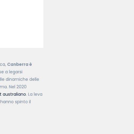
ica,
Canberra è
se a legarsi
elle dinamiche delle
ima. Nel 2020
rt australiano
. La leva
 hanno spinto il