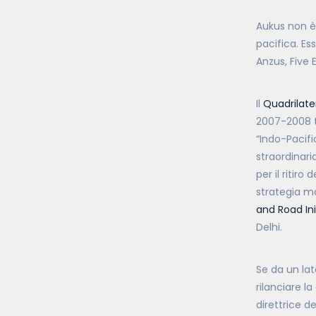
Aukus non è 
pacifica. Es
Anzus, Five E
Il
Quadrilate
2007-2008 
“Indo-Pacifi
straordinari
per il ritiro
strategia ma
and Road Ini
Delhi.
Se da un lat
rilanciare l
direttrice d