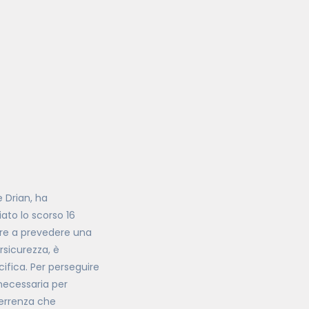
e Drian, ha
to lo scorso 16
oltre a prevedere una
ersicurezza, è
ifica. Per perseguire
 necessaria per
terrenza che