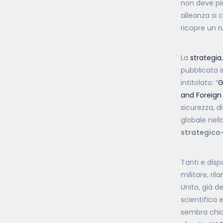
non deve più
alleanza si 
ricopre un r
La
strategia
pubblicata 
intitolato: “
G
and Foreign 
sicurezza, d
globale nell
strategico-
Tanti e disp
militare, ri
Unito, già d
scientifica e
sembra chiar