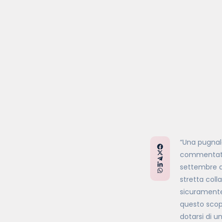
“Una pugnala
commentato
settembre 
stretta colla
sicuramente
questo scopo
dotarsi di u