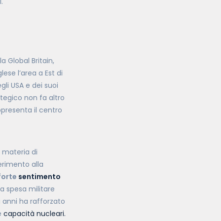
i.
lla Global Britain,
lese l’area a Est di
gli USA e dei suoi
ategico non fa altro
ppresenta il centro
n materia di
erimento alla
forte
sentimento
a spesa militare
mi anni ha rafforzato
e
capacità nucleari.