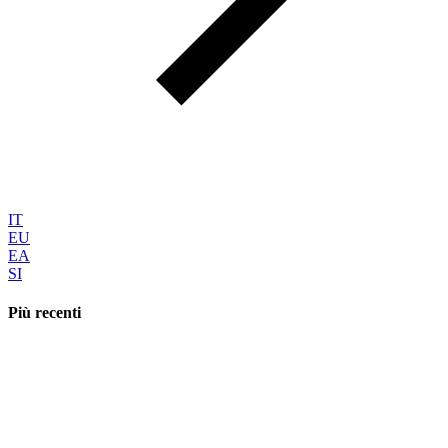
IT
EU
EA
SI
Più recenti