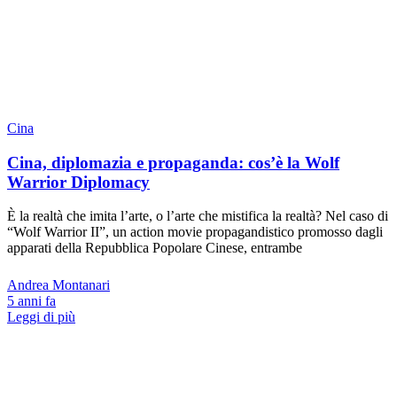
Cina
Cina, diplomazia e propaganda: cos’è la Wolf
Warrior Diplomacy
È la realtà che imita l’arte, o l’arte che mistifica la realtà? Nel caso di
“Wolf Warrior II”, un action movie propagandistico promosso dagli
apparati della Repubblica Popolare Cinese, entrambe
Andrea Montanari
5 anni fa
Leggi di più