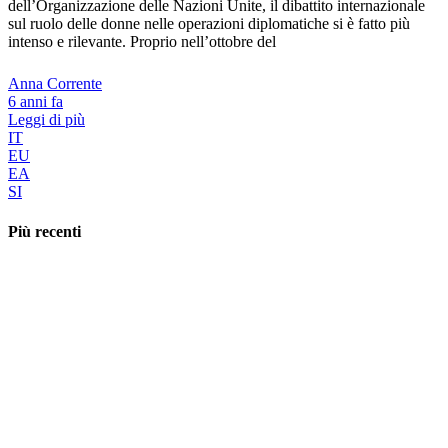
dell’Organizzazione delle Nazioni Unite, il dibattito internazionale
sul ruolo delle donne nelle operazioni diplomatiche si è fatto più
intenso e rilevante. Proprio nell’ottobre del
Anna Corrente
6 anni fa
Leggi di più
IT
EU
EA
SI
Più recenti