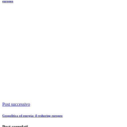
europeo
Post successivo
Geopolitica ed energia: il reshoring europeo
Post correlati