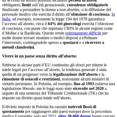
all’accesso all’aborto possono includere
periodi di attesa
obbligatori,
limiti
sull’età gestazionale,
consulenze obbligatorie
finalizzate a persuadere la donna a non abortire, o la diffusione del
personale medico che esercita il diritto all’
obiezione di coscienza
.
In
Italia
, ad esempio, nonostante la legge 194 del 1978 garantisca
l’accesso all’aborto, circa il
64% dei ginecologi
esercita l’obiezione
di coscienza, con punte che superano l’80% in alcune regioni come
il Molise e la Basilicata. Questo rende
estremamente difficile
per
molte donne trovare strutture o medici disposti a effettuare
l’intervento, costringendole spesso a
spostarsi
o a
ricorrere a
metodi clandestini
.
Vivere in un paese senza diritto all’aborto:
Sebbene in alcune parti d’EU continuino gli sforzi per ridurre le
tutele legali per l’accesso all’aborto, la tendenza generale è stata
quella di un progresso verso la
legalizzazione dell’aborto
e la
rimozione di ostacoli e restrizioni
, nonostante alcuni tentativi di
vietarlo persistano. In Polonia, ad esempio,
fino al 1993
esisteva una
legislazione liberale, ma le leggi sono state
stravolte nel 2020
a
seguito di una sentenza del Tribunale Costituzionale (TK) che ha
imposto un divieto quasi totale sull’aborto.
Il divieto imposto in Polonia ha causato
notevoli flussi di
spostamento
per raggiungere altri paesi europei dove la procedura
medica è garantita: solo nel 2021,
oltre 30.000 donne
hanno cercato