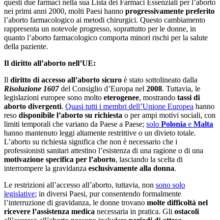
questi due farmaci nella sua Lista dei Farmaci Essenziali per l’aborto
nei primi anni 2000, molti Paesi hanno
progressivamente preferito
l’aborto farmacologico ai metodi chirurgici. Questo cambiamento
rappresenta un notevole progresso, soprattutto per le donne, in
quanto l’aborto farmacologico comporta minori rischi per la salute
della paziente.
Il diritto all’aborto nell’UE:
Il
diritto di accesso all’aborto sicuro
è stato sottolineato dalla
Risoluzione 1607
del Consiglio d’Europa nel
2008
. Tuttavia, le
legislazioni europee sono molto
eterogenee
, mostrando
tassi di
aborto divergenti
.
Quasi tutti i membri dell’Unione Europea
hanno
reso
disponibile l’aborto su richiesta
o per ampi motivi sociali, con
limiti temporali che variano da Paese a Paese;
solo
Polonia
e
Malta
hanno mantenuto leggi altamente restrittive o un divieto totale.
L’aborto su richiesta significa che non è necessario che i
professionisti sanitari attestino l’esistenza di una ragione o di una
motivazione specifica per l’aborto
, lasciando la scelta di
interrompere la gravidanza
esclusivamente alla donna
.
Le restrizioni all’accesso all’aborto, tuttavia, non
sono solo
legislative
; in diversi Paesi, pur consentendo formalmente
l’interruzione di gravidanza, le donne trovano
molte difficoltà nel
ricevere l’assistenza medica
necessaria in pratica. Gli
ostacoli