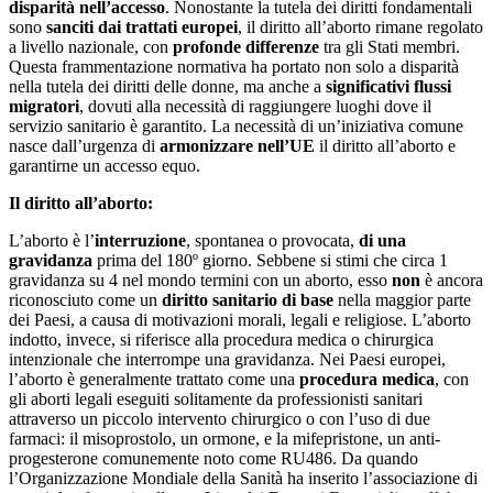
disparità nell’accesso
. Nonostante la tutela dei diritti fondamentali
sono
sanciti dai trattati europei
, il diritto all’aborto rimane regolato
a livello nazionale, con
profonde differenze
tra gli Stati membri.
Questa frammentazione normativa ha portato non solo a disparità
nella tutela dei diritti delle donne, ma anche a
significativi flussi
migratori
, dovuti alla necessità di raggiungere luoghi dove il
servizio sanitario è garantito. La necessità di un’iniziativa comune
nasce dall’urgenza di
armonizzare nell’UE
il diritto all’aborto e
garantirne un accesso equo.
Il diritto all’aborto:
L’aborto è l’
interruzione
, spontanea o provocata,
di una
gravidanza
prima del 180º giorno. Sebbene si stimi che circa 1
gravidanza su 4 nel mondo termini con un aborto, esso
non
è ancora
riconosciuto come un
diritto sanitario di base
nella maggior parte
dei Paesi, a causa di motivazioni morali, legali e religiose. L’aborto
indotto, invece, si riferisce alla procedura medica o chirurgica
intenzionale che interrompe una gravidanza. Nei Paesi europei,
l’aborto è generalmente trattato come una
procedura medica
, con
gli aborti legali eseguiti solitamente da professionisti sanitari
attraverso un piccolo intervento chirurgico o con l’uso di due
farmaci: il misoprostolo, un ormone, e la mifepristone, un anti-
progesterone comunemente noto come RU486. Da quando
l’Organizzazione Mondiale della Sanità ha inserito l’associazione di