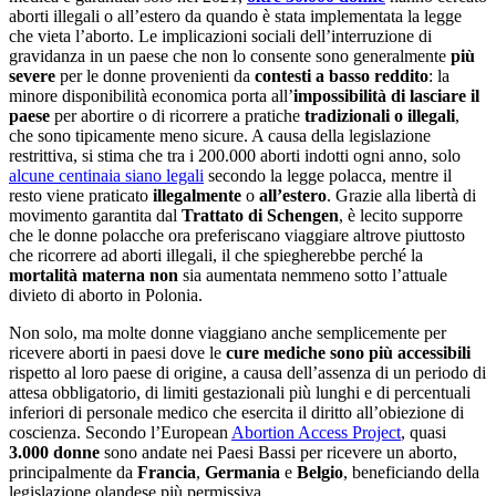
aborti illegali o all’estero da quando è stata implementata la legge
che vieta l’aborto. Le implicazioni sociali dell’interruzione di
gravidanza in un paese che non lo consente sono generalmente
più
severe
per le donne provenienti da
contesti a basso reddito
: la
minore disponibilità economica porta all’
impossibilità di lasciare il
paese
per abortire o di ricorrere a pratiche
tradizionali o illegali
,
che sono tipicamente meno sicure. A causa della legislazione
restrittiva, si stima che tra i 200.000 aborti indotti ogni anno, solo
alcune centinaia siano legali
secondo la legge polacca, mentre il
resto viene praticato
illegalmente
o
all’estero
. Grazie alla libertà di
movimento garantita dal
Trattato di Schengen
, è lecito supporre
che le donne polacche ora preferiscano viaggiare altrove piuttosto
che ricorrere ad aborti illegali, il che spiegherebbe perché la
mortalità materna
non
sia aumentata nemmeno sotto l’attuale
divieto di aborto in Polonia.
Non solo, ma molte donne viaggiano anche semplicemente per
ricevere aborti in paesi dove le
cure mediche sono più accessibili
rispetto al loro paese di origine, a causa dell’assenza di un periodo di
attesa obbligatorio, di limiti gestazionali più lunghi e di percentuali
inferiori di personale medico che esercita il diritto all’obiezione di
coscienza. Secondo l’European
Abortion Access Project
, quasi
3.000 donne
sono andate nei Paesi Bassi per ricevere un aborto,
principalmente da
Francia
,
Germania
e
Belgio
, beneficiando della
legislazione olandese più permissiva.