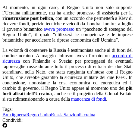
Al momento, in ogni caso, il Regno Unito non solo supporta
l’Ucraina militarmente, ma ha anche promesso di assisterla per la
ricostruzione post-bellica
, con un accordo che permetterà a Kiev di
ricevere fondi, perizie tecniche e veicoli da Londra. Inoltre, a luglio
il governo britannico
aveva promesso
un “pacchetto di sostegno del
Regno Unito”, il quale “utilizzerà le competenze e le imprese
britanniche per accelerare la ripresa economica dell’Ucraina”.
La volontà di contenere la Russia è testimoniata anche al di fuori del
confine ucraino. A maggio Johnson aveva firmato un
accordo di
sicurezza
con Finlandia e Svezia: per proteggersi da eventuali
rappresaglie russe durante tutto il processo di entrata dei due Stati
scandinavi nella Nato, era stata raggiunta un’intesa con il Regno
Unito, che avrebbe garantito la sicurezza militare dei due Paesi. In
conclusione, nonostante la crisi economica ed energetica ed il
cambio di governo, il Regno Unito appare al momento uno dei
più
forti alleati dell’Ucraina
, anche se il progetto della Global Britain
si sta ridimensionando a causa della
mancanza di fondi
.
Tags:
Brexit
guerra
Regno Unito
Russia
Sanzioni
Ucraina
Condividi: