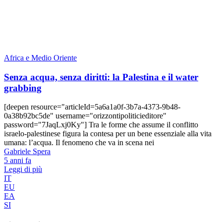
Africa e Medio Oriente
Senza acqua, senza diritti: la Palestina e il water
grabbing
[deepen resource="articleId=5a6a1a0f-3b7a-4373-9b48-
0a38b92bc5de" username="orizzontipoliticieditore"
password="7JaqLxj0Ky"] Tra le forme che assume il conflitto
israelo-palestinese figura la contesa per un bene essenziale alla vita
umana: l’acqua. Il fenomeno che va in scena nei
Gabriele Spera
5 anni fa
Leggi di più
IT
EU
EA
SI