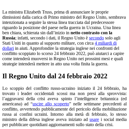
La ministra Elizabeth Truss, prima di annunciare le proprie
dimissioni dalla carica di Primo ministro del Regno Unito,
sembrava
intenzionata a seguire la stessa linea tracciata dal predecessore
riguardo la posizione del paese nella guerra in Ucraina. Una linea
ben chiara, schierata sin dall’inizio in
netto contrasto con la
Russia
; infatti, secondo i dati, il Regno Unito è
secondo
solo agli
Stati Uniti in quanto al supporto militare, con circa
4 miliardi di
dollari
in aiuti. Approfondire la strategia inglese nei confronti del
conflitto scoppiato lo scorso 24 febbraio 2022, può aiutarci a capire
come intenderà muoversi in Regno Unito nei prossimi mesi e quali
strategie intenderà mettere in atto una volta finita la guerra.
Il Regno Unito dal 24 febbraio 2022
Lo scoppio del conflitto russo-ucraino iniziato il 24 febbraio, ha
trovato i leader occidentali scossi ma non presi alla sprovvista:
l’aggravarsi della crisi aveva spinto l’intelligence britannica (ed
americana) ad “
uscire allo scoperto
” nelle settimane precedenti al
conflitto, avvertendo pubblicamente del pericolo della mobilitazione
russa ai confini ucraini. Intorno alla metà di febbraio, lo stesso
ministro della difesa inglese aveva iniziato ad
usare
i social media
per pubblicare quotidiani aggiornamenti sullo stato della crisi.