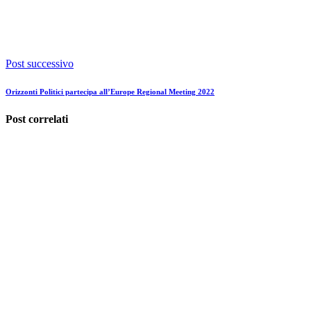
Post successivo
Orizzonti Politici partecipa all’Europe Regional Meeting 2022
Post correlati