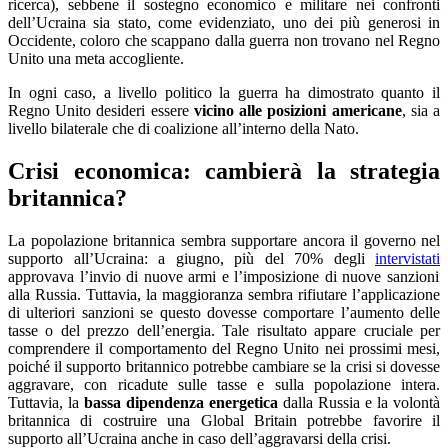
ricerca), sebbene il sostegno economico e militare nei confronti
dell’Ucraina sia stato, come evidenziato, uno dei più generosi in
Occidente, coloro che scappano dalla guerra non trovano nel Regno
Unito una meta accogliente.
In ogni caso, a livello politico la guerra ha dimostrato quanto il
Regno Unito desideri essere
vicino alle posizioni americane
, sia a
livello bilaterale che di coalizione all’interno della Nato.
Crisi economica: cambierà la strategia
britannica?
La popolazione britannica sembra supportare ancora il governo nel
supporto all’Ucraina: a giugno, più del 70% degli
intervistati
approvava l’invio di nuove armi e l’imposizione di nuove sanzioni
alla Russia. Tuttavia, la maggioranza sembra rifiutare l’applicazione
di ulteriori sanzioni se questo dovesse comportare l’aumento delle
tasse o del prezzo dell’energia. Tale risultato appare cruciale per
comprendere il comportamento del Regno Unito nei prossimi mesi,
poiché il supporto britannico potrebbe cambiare se la crisi si dovesse
aggravare, con ricadute sulle tasse e sulla popolazione intera.
Tuttavia, la
bassa dipendenza energetica
dalla Russia e la volontà
britannica di costruire una Global Britain potrebbe favorire il
supporto all’Ucraina anche in caso dell’aggravarsi della crisi.