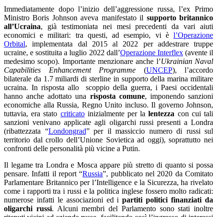
Immediatamente dopo l’inizio dell’aggressione russa, l’ex Primo
Ministro Boris Johnson aveva manifestato il
supporto britannico
all’Ucraina
, già testimoniata nei mesi precedenti da vari aiuti
economici e militari: tra questi, ad esempio, vi è
l’Operazione
Orbital
, implementata dal 2015 al 2022 per addestrare truppe
ucraine, e sostituita a luglio 2022 dall’
Operazione Interflex
(avente il
medesimo scopo). Importante menzionare anche l’
Ukrainian Naval
Capabilities Enhancement Programme
(
UNCEP
), l’accordo
bilaterale da 1.7 miliardi di sterline in supporto della marina militare
ucraina. In risposta allo scoppio della guerra, i Paesi occidentali
hanno anche adottato una
risposta comune
, imponendo sanzioni
economiche alla Russia, Regno Unito incluso. Il governo Johnson,
tuttavia, era stato
criticato
inizialmente per la
lentezza
con cui tali
sanzioni venivano applicate agli oligarchi russi presenti a Londra
(ribattezzata “
Londongrad
” per il massiccio numero di russi sul
territorio dal crollo dell’Unione Sovietica ad oggi), soprattutto nei
confronti delle personalità più vicine a Putin.
Il legame tra Londra e Mosca appare più stretto di quanto si possa
pensare. Infatti il report “
Russia
”, pubblicato nel 2020 da Comitato
Parlamentare Britannico per l’Intelligence e la Sicurezza, ha rivelato
come i rapporti tra i russi e la politica inglese fossero molto radicati:
numerose infatti le associazioni ed i
partiti politici finanziati da
oligarchi russi
. Alcuni membri del Parlamento sono stati inoltre