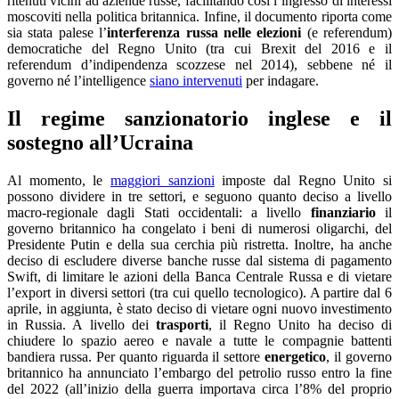
ritenuti vicini ad aziende russe, facilitando così l’ingresso di interessi
moscoviti nella politica britannica. Infine, il documento riporta come
sia stata palese l’
interferenza russa nelle elezioni
(e referendum)
democratiche del Regno Unito (tra cui Brexit del 2016 e il
referendum d’indipendenza scozzese nel 2014), sebbene né il
governo né l’intelligence
siano intervenuti
per indagare.
Il regime sanzionatorio inglese e il
sostegno all’Ucraina
Al momento, le
maggiori sanzioni
imposte dal Regno Unito si
possono dividere in tre settori, e seguono quanto deciso a livello
macro-regionale dagli Stati occidentali: a livello
finanziario
il
governo britannico ha congelato i beni di numerosi oligarchi, del
Presidente Putin e della sua cerchia più ristretta. Inoltre, ha anche
deciso di escludere diverse banche russe dal sistema di pagamento
Swift, di limitare le azioni della Banca Centrale Russa e di vietare
l’export in diversi settori (tra cui quello tecnologico). A partire dal 6
aprile, in aggiunta, è stato deciso di vietare ogni nuovo investimento
in Russia. A livello dei
trasporti
, il Regno Unito ha deciso di
chiudere lo spazio aereo e navale a tutte le compagnie battenti
bandiera russa. Per quanto riguarda il settore
energetico
, il governo
britannico ha annunciato l’embargo del petrolio russo entro la fine
del 2022 (all’inizio della guerra importava circa l’8% del proprio