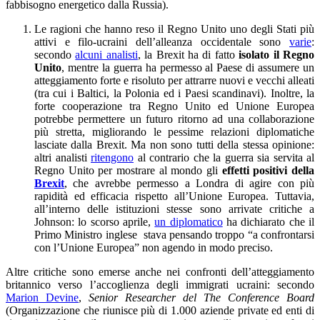
fabbisogno energetico dalla Russia).
Le ragioni che hanno reso il Regno Unito uno degli Stati più
attivi e filo-ucraini dell’alleanza occidentale sono
varie
:
secondo
alcuni analisti
, la Brexit ha di fatto
isolato il Regno
Unito
, mentre la guerra ha permesso al Paese di assumere un
atteggiamento forte e risoluto per attrarre nuovi e vecchi alleati
(tra cui i Baltici, la Polonia ed i Paesi scandinavi). Inoltre, la
forte cooperazione tra Regno Unito ed Unione Europea
potrebbe permettere un futuro ritorno ad una collaborazione
più stretta, migliorando le pessime relazioni diplomatiche
lasciate dalla Brexit. Ma non sono tutti della stessa opinione:
altri analisti
ritengono
al contrario che la guerra sia servita al
Regno Unito per mostrare al mondo gli
effetti positivi della
Brexit
, che avrebbe permesso a Londra di agire con più
rapidità ed efficacia rispetto all’Unione Europea. Tuttavia,
all’interno delle istituzioni stesse sono arrivate critiche a
Johnson: lo scorso aprile,
un diplomatico
ha dichiarato che il
Primo Ministro inglese stava pensando troppo “a confrontarsi
con l’Unione Europea” non agendo in modo preciso.
Altre critiche sono emerse anche nei confronti dell’atteggiamento
britannico verso l’accoglienza degli immigrati ucraini: secondo
Marion Devine
,
Senior Researcher del The Conference Board
(Organizzazione che riunisce più di 1.000 aziende private ed enti di