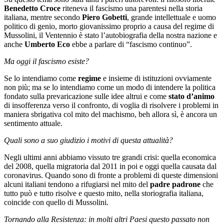
Benedetto Croce
riteneva il fascismo una parentesi nella storia
italiana, mentre secondo
Piero Gobetti
, grande intellettuale e uomo
politico di genio, morto giovanissimo proprio a causa del regime di
Mussolini, il Ventennio è stato l’autobiografia della nostra nazione e
anche
Umberto Eco
ebbe a parlare di “fascismo continuo”.
Ma oggi il fascismo esiste?
Se lo intendiamo come
regime
e insieme di istituzioni ovviamente
non più; ma se lo intendiamo come un modo di intendere la politica
fondato sulla prevaricazione sulle idee altrui e come
stato d’animo
di insofferenza verso il confronto, di voglia di risolvere i problemi in
maniera sbrigativa col mito del machismo, beh allora sì, è ancora un
sentimento attuale.
Quali sono a suo giudizio i motivi di questa attualità?
Negli ultimi anni abbiamo vissuto tre grandi crisi: quella economica
del 2008, quella migratoria dal 2011 in poi e oggi quella causata dal
coronavirus. Quando sono di fronte a problemi di queste dimensioni
alcuni italiani tendono a rifugiarsi nel mito del
padre padrone
che
tutto può e tutto risolve e questo mito, nella storiografia italiana,
coincide con quello di Mussolini.
Tornando alla Resistenza: in molti altri Paesi questo passato non