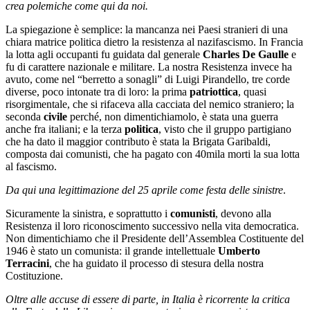
crea polemiche come qui da noi.
La spiegazione è semplice: la mancanza nei Paesi stranieri di una
chiara matrice politica dietro la resistenza al nazifascismo. In Francia
la lotta agli occupanti fu guidata dal generale
Charles De Gaulle
e
fu di carattere nazionale e militare. La nostra Resistenza invece ha
avuto, come nel “berretto a sonagli” di Luigi Pirandello, tre corde
diverse, poco intonate tra di loro: la prima
patriottica
, quasi
risorgimentale, che si rifaceva alla cacciata del nemico straniero; la
seconda
civile
perché, non dimentichiamolo, è stata una guerra
anche fra italiani; e la terza
politica
, visto che il gruppo partigiano
che ha dato il maggior contributo è stata la Brigata Garibaldi,
composta dai comunisti, che ha pagato con 40mila morti la sua lotta
al fascismo.
Da qui una legittimazione del 25 aprile come festa delle sinistre
.
Sicuramente la sinistra, e soprattutto i
comunisti
, devono alla
Resistenza il loro riconoscimento successivo nella vita democratica.
Non dimentichiamo che il Presidente dell’Assemblea Costituente del
1946 è stato un comunista: il grande intellettuale
Umberto
Terracini
, che ha guidato il processo di stesura della nostra
Costituzione.
Oltre alle accuse di essere di parte, in Italia è ricorrente la critica