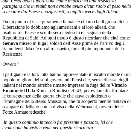
alla Festa della Liberazione come retorica su una resistenza
partigiana che in realtà non avrebbe avuto alcun ruolo di peso nello
scacciare dal Paese i nazifascisti, sconfitti invece dagli Alleati
.
Da un punto di vista puramente fattuale è chiaro che il grosso della
Liberazione lo dobbiamo agli americani e ai loro alleati, che
risalirono il Paese e sconfissero i tedeschi e i seguaci della
Repubblica di Salò. Ad ogni modo è giusto ricordare che città come
Genova
misero in fuga i soldati dell’Asse prima dell’arrivo degli
statunitensi. Ma c’è un altro aspetto, forse il più importante, della
Resistenza.
Ovvero?
I partigiani e la loro lotta hanno rappresentato il riscatto morale di un
popolo migliore dei suoi governanti. Pensi che, senza di essa, degli
italiani nel mondo sarebbe rimasto impressa la fuga del re
Vittorio
Emanuele III
da Roma a Brindisi nel ’43, per evitare di affrontare
le conseguenze della guerra civile che stava esplodendo o
l’immagine dello stesso Mussolini, che fu scoperto mentre tentava di
scappare da Milano con la divisa della Wehrmacht, ovvero delle
Forze Armate tedesche.
In questo continuo intreccio fra presente e passato, lei che
evoluzione ha visto e vede per questa ricorrenza?