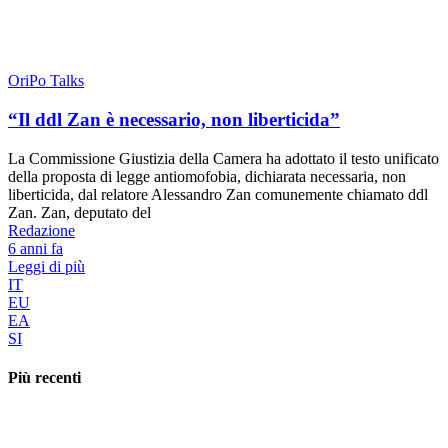
OriPo Talks
“Il ddl Zan è necessario, non liberticida”
La Commissione Giustizia della Camera ha adottato il testo unificato
della proposta di legge antiomofobia, dichiarata necessaria, non
liberticida, dal relatore Alessandro Zan comunemente chiamato ddl
Zan. Zan, deputato del
Redazione
6 anni fa
Leggi di più
IT
EU
EA
SI
Più recenti