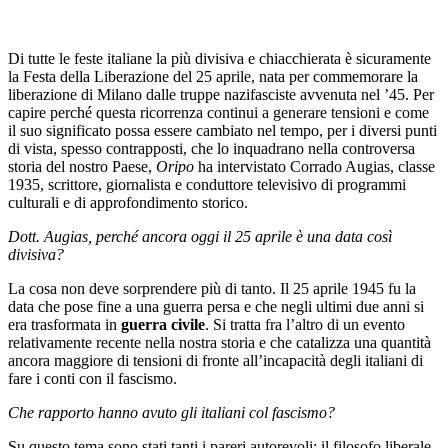
Di tutte le feste italiane la più divisiva e chiacchierata è sicuramente
la Festa della Liberazione del 25 aprile, nata per commemorare la
liberazione di Milano dalle truppe nazifasciste avvenuta nel ’45. Per
capire perché questa ricorrenza continui a generare tensioni e come
il suo significato possa essere cambiato nel tempo, per i diversi punti
di vista, spesso contrapposti, che lo inquadrano nella controversa
storia del nostro Paese,
Oripo
ha intervistato Corrado Augias, classe
1935, scrittore, giornalista e conduttore televisivo di programmi
culturali e di approfondimento storico.
Dott. Augias, perché ancora oggi il 25 aprile è una data così
divisiva?
La cosa non deve sorprendere più di tanto. Il 25 aprile 1945 fu la
data che pose fine a una guerra persa e che negli ultimi due anni si
era trasformata in
guerra civile
. Si tratta fra l’altro di un evento
relativamente recente nella nostra storia e che catalizza una quantità
ancora maggiore di tensioni di fronte all’incapacità degli italiani di
fare i conti con il fascismo.
Che rapporto hanno avuto gli italiani col fascismo?
Su questo tema sono stati tanti i pareri autorevoli: il filosofo liberale