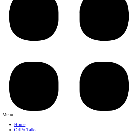
Menu
Home
OriPo Talks