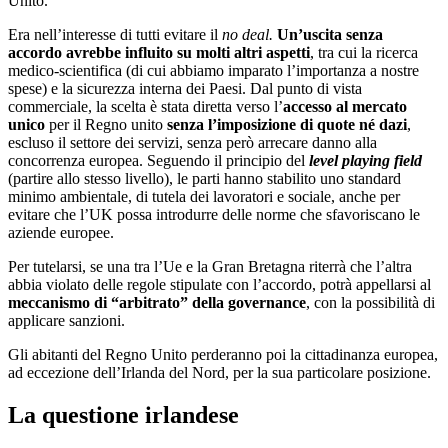
Unito.
Era nell’interesse di tutti evitare il
no deal.
Un’uscita senza
accordo avrebbe influito su molti altri aspetti
, tra cui la ricerca
medico-scientifica (di cui abbiamo imparato l’importanza a nostre
spese) e la sicurezza interna dei Paesi. Dal punto di vista
commerciale, la scelta è stata diretta verso l’
accesso al mercato
unico
per il Regno unito
senza l’imposizione di quote né dazi
,
escluso il settore dei servizi, senza però arrecare danno alla
concorrenza europea. Seguendo il principio del
level playing field
(partire allo stesso livello), le parti hanno stabilito uno standard
minimo ambientale, di tutela dei lavoratori e sociale, anche per
evitare che l’UK possa introdurre delle norme che sfavoriscano le
aziende europee.
Per tutelarsi, se una tra l’Ue e la Gran Bretagna riterrà che l’altra
abbia violato delle regole stipulate con l’accordo, potrà appellarsi al
meccanismo di “arbitrato” della governance
, con la possibilità di
applicare sanzioni.
Gli abitanti del Regno Unito perderanno poi la cittadinanza europea,
ad eccezione dell’Irlanda del Nord, per la sua particolare posizione.
La questione irlandese