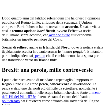
Dopo quattro anni dal fatidico referendum che ha diviso l’opinione
pubblica del Regno Unito, a ridosso della scadenza, l’Unione
europea e Boris Johnson hanno trovato un
accordo
. È stata evitata
così la
temuta opzione
hard Brexit
, ovvero l’effettiva uscita
dall’Unione senza
accordo
, che
avrebbe avuto
sull’economia
britannica un impatto peggiore del Covid.
Sospiri di
sollievo
anche in
Irlanda del Nord
, dove la notizia è stata
tiepidamente accolta in quanto
scenario “meno peggio”
. E intanto i
partiti indipendentisti
sperano
che il cambiamento sia la spinta per
una transizione verso un’Irlanda unita.
Brexit: una parola, mille controversie
I punti che rischiavano di mandare a repentaglio il rapporto tra
Regno Unito e Ue erano
pesca
,
concorrenza
e
governance
. La
pesca è stato uno dei nodi più difficile da sciogliere: nonostante i
pescherecci comunitari nelle acque britanniche siano fonte di
meno
dell’1% del Pil dell’Ue
, il tema è stato al centro del dibattito,
politicizzato
dai Brexiteers come affronto alla sovranità del Regno