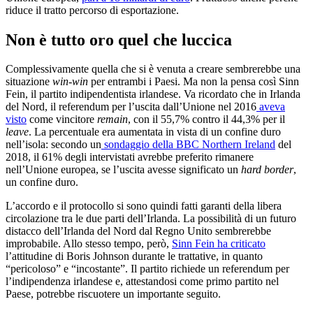
riduce il tratto percorso di esportazione.
Non è tutto oro quel che luccica
Complessivamente quella che si è venuta a creare sembrerebbe una
situazione
win-win
per entrambi i Paesi. Ma non la pensa così Sinn
Fein, il partito indipendentista irlandese. Va ricordato che in Irlanda
del Nord, il referendum per l’uscita dall’Unione nel 2016
aveva
visto
come vincitore
remain
, con il 55,7% contro il 44,3% per il
leave
. La percentuale era aumentata in vista di un confine duro
nell’isola: secondo un
sondaggio della BBC Northern Ireland
del
2018, il 61% degli intervistati avrebbe preferito rimanere
nell’Unione europea, se l’uscita avesse significato un
hard border
,
un confine duro
.
L’accordo e il protocollo si sono quindi fatti garanti della libera
circolazione tra le due parti dell’Irlanda. La possibilità di un futuro
distacco dell’Irlanda del Nord dal Regno Unito sembrerebbe
improbabile. Allo stesso tempo, però,
Sinn Fein ha criticato
l’attitudine di Boris Johnson durante le trattative, in quanto
“pericoloso” e “incostante”. Il partito richiede un referendum per
l’indipendenza irlandese e, attestandosi come primo partito nel
Paese, potrebbe riscuotere un importante seguito.