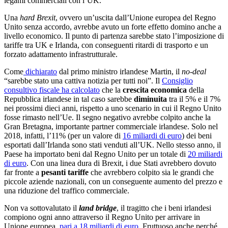
legami commerciali con l’UK.
Una
hard Brexit
, ovvero un’uscita dall’Unione europea del Regno
Unito senza accordo, avrebbe avuto un forte effetto domino anche a
livello economico. Il punto di partenza sarebbe stato l’imposizione di
tariffe tra UK e Irlanda, con conseguenti ritardi di trasporto e un
forzato adattamento infrastrutturale.
Come
dichiarato
dal primo ministro irlandese Martin, il
no-deal
“sarebbe stato una cattiva notizia per tutti noi”. Il
Consiglio
consultivo fiscale ha calcolato
che la
crescita economica
della
Repubblica irlandese in tal caso sarebbe
diminuita
tra il 5% e il 7%
nei prossimi dieci anni, rispetto a uno scenario in cui il Regno Unito
fosse rimasto nell’Ue. Il segno negativo avrebbe colpito anche la
Gran Bretagna, importante partner commerciale irlandese. Solo nel
2018, infatti, l’11% (per un valore di
16 miliardi di euro
) dei beni
esportati dall’Irlanda sono stati venduti all’UK. Nello stesso anno, il
Paese ha importato beni dal Regno Unito per un totale di
20 miliardi
di euro
. Con una linea dura di Brexit, i due Stati avrebbero dovuto
far fronte a
pesanti tariffe
che avrebbero colpito sia le grandi che
piccole aziende nazionali, con un conseguente aumento del prezzo e
una riduzione del traffico commerciale.
Non va sottovalutato il
land bridge
, il tragitto che i beni irlandesi
compiono ogni anno attraverso il Regno Unito per arrivare in
Unione europea,
pari a 18 miliardi di euro
. Fruttuoso anche perché