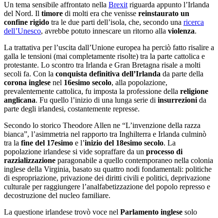
Un tema sensibile affrontato nella
Brexit
riguarda appunto l’Irlanda
del Nord. Il
timore
di molti era che venisse
reinstaurato un
confine rigido
tra le due parti dell’isola, che, secondo una
ricerca
dell’Unesco
, avrebbe potuto innescare un ritorno alla
violenza
.
La trattativa per l’uscita dall’Unione europea ha perciò fatto risalire a
galla le tensioni (mai completamente risolte) tra la parte cattolica e
protestante. Lo scontro tra Irlanda e Gran Bretagna risale a molti
secoli fa. Con la
conquista definitiva dell’Irlanda
da parte della
corona inglese
nel
16esimo secolo
, alla popolazione,
prevalentemente cattolica, fu imposta la professione della
religione
anglicana
. Fu quello l’inizio di una lunga serie di
insurrezioni
da
parte degli irlandesi, costantemente represse.
Secondo lo storico Theodore Allen ne “L’invenzione della razza
bianca”, l’asimmetria nel rapporto tra Inghilterra e Irlanda culminò
tra la
fine del 17esimo
e l’
inizio del 18esimo secolo
. La
popolazione irlandese si vide sopraffare da un
processo di
razzializzazione
paragonabile a quello contemporaneo nella colonia
inglese della Virginia, basato su quattro nodi fondamentali: politiche
di espropriazione, privazione dei diritti civili e politici, deprivazione
culturale per raggiungere l’analfabetizzazione del popolo represso e
decostruzione del nucleo familiare.
La questione irlandese trovò voce nel
Parlamento inglese
solo