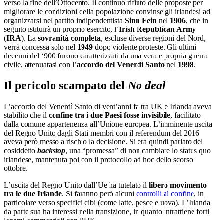
verso la fine dell’Ottocento. Il continuo rifiuto delle proposte per
migliorare le condizioni della popolazione convinse gli irlandesi ad
organizzarsi nel partito indipendentista
Sinn Fein
nel
1906
, che in
seguito istituirà un proprio esercito, l’
Irish Republican Army
(
IRA
). La
sovranità completa
, escluse diverse regioni del Nord,
verrà concessa solo nel
1949
dopo violente proteste. Gli ultimi
decenni del ‘900 furono caratterizzati da una vera e propria guerra
civile, attenuatasi con l’
accordo del Venerdì Santo
nel
1998
.
Il pericolo scampato del
No deal
L’accordo del Venerdì Santo di vent’anni fa tra UK e Irlanda aveva
stabilito che il
confine tra i due Paesi fosse invisibile
, facilitato
dalla comune appartenenza all’Unione europea. L’imminente uscita
del Regno Unito dagli Stati membri con il referendum del 2016
aveva però messo a rischio la decisione. Si era quindi parlato del
cosiddetto
backstop
, una “promessa” di non cambiare lo status quo
irlandese, mantenuta poi con il protocollo ad hoc dello scorso
ottobre.
L’uscita del Regno Unito dall’Ue ha tutelato il
libero movimento
tra le due Irlande
. Si faranno però alcuni
controlli al confine
, in
particolare verso specifici cibi (come latte, pesce e uova). L’Irlanda
da parte sua ha interessi nella transizione, in quanto intrattiene forti