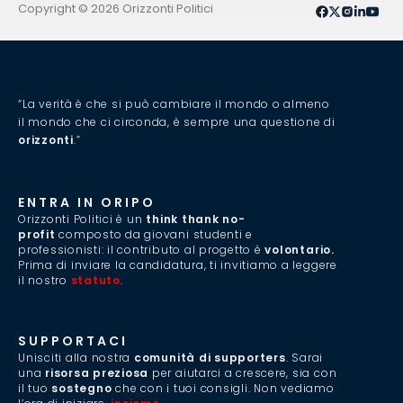
Copyright © 2026 Orizzonti Politici
“La verità è che si può cambiare il mondo o almeno
il mondo che ci circonda, è sempre una questione di
orizzonti
.”
ENTRA IN ORIPO
Orizzonti Politici è un
think thank no-
profit
composto da giovani studenti e
professionisti: il contributo al progetto è
volontario.
Prima di inviare la candidatura, ti invitiamo a leggere
il nostro
statuto
.
SUPPORTACI
Unisciti alla nostra
comunità di supporters
. Sarai
una
risorsa preziosa
per aiutarci a crescere, sia con
il tuo
sostegno
che con i tuoi consigli. Non vediamo