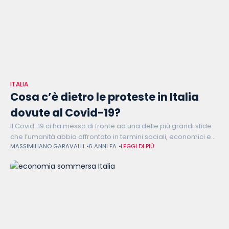
ITALIA
Cosa c’è dietro le proteste in Italia
dovute al Covid-19?
Il Covid-19 ci ha messo di fronte ad una delle più grandi sfide
che l’umanità abbia affrontato in termini sociali, economici e
MASSIMILIANO GARAVALLI
6 ANNI FA
LEGGI DI PIÙ
sanitari. Ma all’alba della seconda ondata, a preoccupare