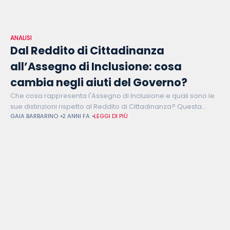
ANALISI
Dal Reddito di Cittadinanza
all’Assegno di Inclusione: cosa
cambia negli aiuti del Governo?
Che cosa rappresenta l'Assegno di Inclusione e quali sono le
sue distinzioni rispetto al Reddito di Cittadinanza? Questa
GAIA BARBARINO
2 ANNI FA
LEGGI DI PIÙ
nuova forma di sostegno sociale, introdotta con obiettivi
specifici, si discosta notevolmente