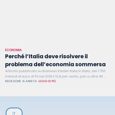
ECONOMIA
Perché l’Italia deve risolvere il
problema dell’economia sommersa
Articolo pubblicato su Business Insider Italia In Italia, dei 1.750
miliardi di euro di Pil nel 2018 il 10,8 per cento, pari a oltre 191
REDAZIONE
5 ANNI FA
LEGGI DI PIÙ
miliardi, è stato prodotto dall’economia
IT