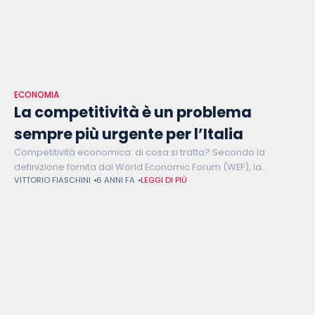
ECONOMIA
La competitività è un problema
sempre più urgente per l’Italia
Competitività economica: di cosa si tratta? Secondo la
definizione fornita dal World Economic Forum (WEF), la
VITTORIO FIASCHINI
6 ANNI FA
LEGGI DI PIÙ
competitività economica è l’insieme di istituzioni, politiche e
fattori che determinano il livello di