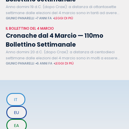
Anno domini 19 d.C. (dopo Craxi): a distanza di ottantasette
settimane dalle elezioni del 4 marcio sono in tanti ad avere
GIUNIO PANARELLI
7 ANNI FA
LEGGI DI PIÙ
l'acqua alla gola. Hanno l'acqua alla gola i veneziani.
IL BOLLETTINO DEL 4 MARCIO
Cronache dal 4 Marcio — 110mo
Bollettino Settimanale
Anno domini 20 d.C. (dopo Craxi): a distanza di centodieci
settimane dalle elezioni del 4 marcio sono in molti a essere
GIUNIO PANARELLI
6 ANNI FA
LEGGI DI PIÙ
più liberi. È più libero il Presidente della Repubblica
IT
EU
EA