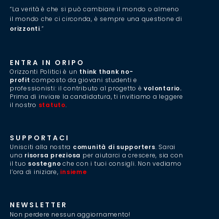
“La verità è che si può cambiare il mondo o almeno
il mondo che ci circonda, è sempre una questione di
orizzonti
.”
ENTRA IN ORIPO
Orizzonti Politici è un
think thank no-
profit
composto da giovani studenti e
professionisti: il contributo al progetto è
volontario.
Prima di inviare la candidatura, ti invitiamo a leggere
il nostro
statuto
.
SUPPORTACI
Unisciti alla nostra
comunità di supporters
. Sarai
una
risorsa preziosa
per aiutarci a crescere, sia con
il tuo
sostegno
che con i tuoi consigli. Non vediamo
l’ora di iniziare,
insieme
.
NEWSLETTER
Non perdere nessun aggiornamento!