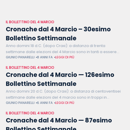
IL BOLLETTINO DEL 4 MARCIO
Cronache dal 4 Marcio – 30esimo
Bollettino Settimanale
Anno domini 18 d.C. (dopo Craxi): a distanza di trenta
settimane dalle elezioni del 4 Marcio sono in tanti a essere
GIUNIO PANARELLI
8 ANNI FA
LEGGI DI PIÙ
scoraggiati. Sono scoraggiati Matteo Salvini e Luigi Di Maio
IL BOLLETTINO DEL 4 MARCIO
Cronache dal 4 Marcio — 126esimo
Bollettino Settimanale
Anno domini 20 d.C. (dopo Craxi): a distanza di centoventisei
settimane dalle elezioni del 4 marcio sono in troppi in
GIUNIO PANARELLI
6 ANNI FA
LEGGI DI PIÙ
discoteca. È in discoteca Matteo Salvini. Il lupo perde il
IL BOLLETTINO DEL 4 MARCIO
Cronache dal 4 Marcio — 87esimo
Bollettino Settimanale