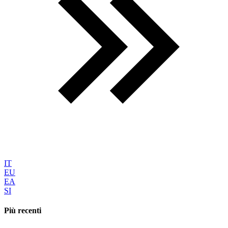
IT
EU
EA
SI
Più recenti