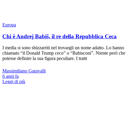
Europa
Chi è Andrej Babiš, il re della Repubblica Ceca
I media si sono sbizzarriti nel trovargli un nome adatto. Lo hanno
chiamato “il Donald Trump ceco” o “Babisconi”. Niente però che
potesse definire la sua figura peculiare. I tratti
Massimiliano Garavalli
6 anni fa
Leggi di più