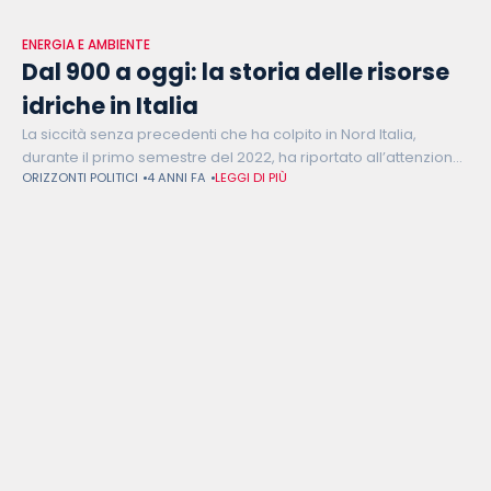
ENERGIA E AMBIENTE
Dal 900 a oggi: la storia delle risorse
idriche in Italia
La siccità senza precedenti che ha colpito in Nord Italia,
durante il primo semestre del 2022, ha riportato all’attenzione
ORIZZONTI POLITICI
4 ANNI FA
LEGGI DI PIÙ
pubblica l’urgenza di preservare le risorse idriche e di
garantirne la