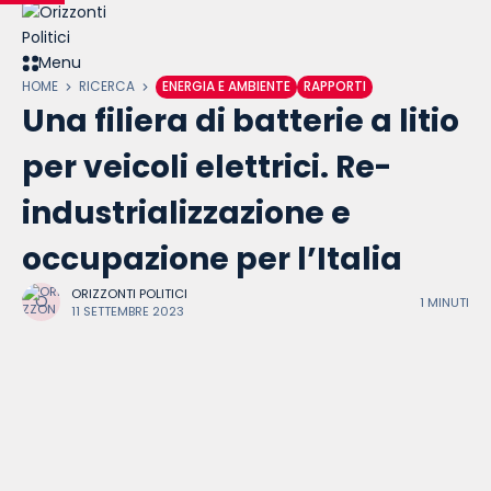
Skip
to
content
Menu
HOME
RICERCA
ENERGIA E AMBIENTE
RAPPORTI
Una filiera di batterie a litio
per veicoli elettrici. Re-
industrializzazione e
occupazione per l’Italia
ORIZZONTI POLITICI
1 MINUTI
11 SETTEMBRE 2023