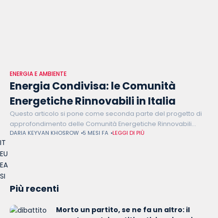
ENERGIA E AMBIENTE
Energia Condivisa: le Comunità
Energetiche Rinnovabili in Italia
Questo articolo si pone come seconda parte del progetto di
approfondimento delle Comunità Energetiche Rinnovabili
DARIA KEYVAN KHOSROW
5 MESI FA
LEGGI DI PIÙ
(CER). Il primo numero ha trattato il contesto europeo, la sua
IT
logica politica, e la
EU
EA
SI
Più recenti
Morto un partito, se ne fa un altro: il