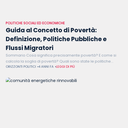
POLITICHE SOCIALI ED ECONOMICHE
Guida al Concetto di Povertà:
Definizione, Politiche Pubbliche e
Flussi Migratori
Sommario Cosa significa precisamente povertà? E come si
calcola la soglia di povertà? Quali sono state le politiche
ORIZZONTI POLITICI
4 ANNI FA
LEGGI DI PIÙ
pubbliche attuate fino ad oggi per cercare di limitarne le
cause e