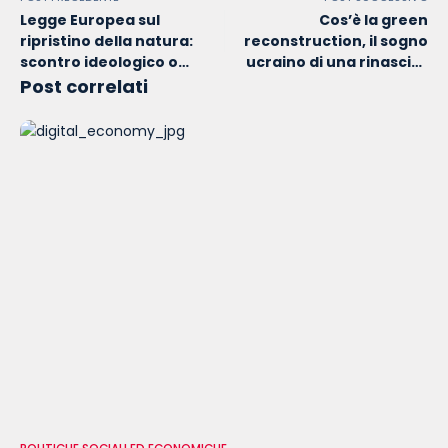
Legge Europea sul
Cos’è la green
ripristino della natura:
reconstruction, il sogno
scontro ideologico o
ucraino di una rinascita
scommessa politica?
sostenibile
Post correlati