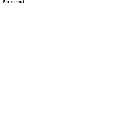
Più recenti
Morto un partito, se ne fa un altro: il paradosso dei
partiti anti-immigrazione al governo