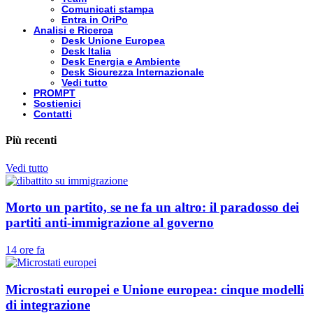
Comunicati stampa
Entra in OriPo
Analisi e Ricerca
Desk Unione Europea
Desk Italia
Desk Energia e Ambiente
Desk Sicurezza Internazionale
Vedi tutto
PROMPT
Sostienici
Contatti
Più recenti
Vedi tutto
Morto un partito, se ne fa un altro: il paradosso dei
partiti anti-immigrazione al governo
14 ore fa
Microstati europei e Unione europea: cinque modelli
di integrazione