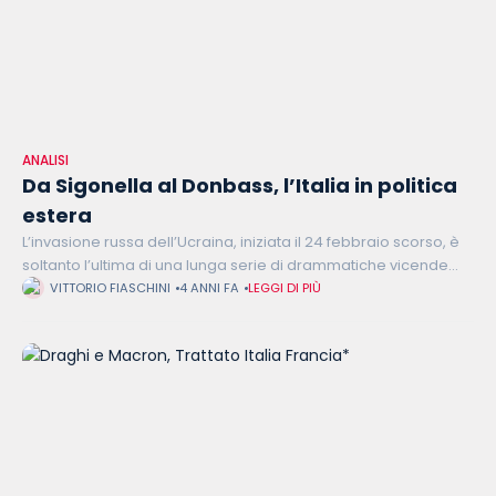
ANALISI
Da Sigonella al Donbass, l’Italia in politica
estera
L’invasione russa dell’Ucraina, iniziata il 24 febbraio scorso, è
soltanto l’ultima di una lunga serie di drammatiche vicende
geopolitiche che negli ultimi 40 anni hanno avuto importanti
VITTORIO FIASCHINI
4 ANNI FA
LEGGI DI PIÙ
ripercussioni anche sul