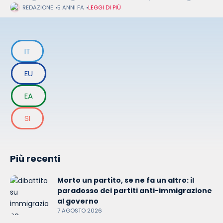
astenuti: sono questi i
REDAZIONE
5 ANNI FA
LEGGI DI PIÙ
IT
EU
EA
SI
Più recenti
Morto un partito, se ne fa un altro: il
paradosso dei partiti anti-immigrazione
al governo
7 AGOSTO 2026