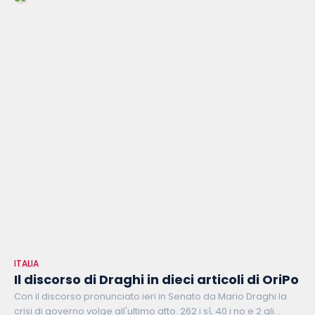
ITALIA
Il discorso di Draghi in dieci articoli di OriPo
Con il discorso pronunciato ieri in Senato da Mario Draghi la
crisi di governo volge all'ultimo atto. 262 i sì, 40 i no e 2 gli