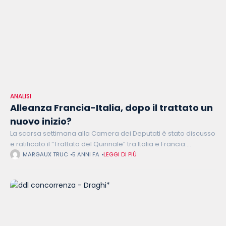
ANALISI
Alleanza Francia-Italia, dopo il trattato un
nuovo inizio?
La scorsa settimana alla Camera dei Deputati è stato discusso
e ratificato il “Trattato del Quirinale” tra Italia e Francia.
L’accordo, firmato il 26 novembre scorso dal presidente del
MARGAUX TRUC
5 ANNI FA
LEGGI DI PIÙ
Consiglio