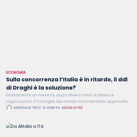
ECONOMIA
Sulla concorrenza l’Italia è in ritardo, il ddl
di Draghi è la soluzione?
Esattamente un mese fa, dopo diversi mesi di attesa e
negoziazioni, il Consiglio dei ministri ha finalmente approvato
il ddl sulla concorrenza. La riforma della politica della
MARGAUX TRUC
5 ANNI FA
LEGGI DI PIÙ
concorrenza era una delle