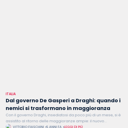
ITALIA
Dal governo De Gasperi a Draghi: quando i
nemici si trasformano in maggioranza
Con il governo Draghi, insediatosi da poco più di un mese, si è
assistito al ritorno delle maggioranze ampie: il nuovo
esecutivo, infatti, se si contano anche i gruppi minori,
VITTORIO FIASCHINI
5 ANNI FA
LEGGI DI PIÙ