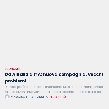
ECONOMIA
Da Alitalia a ITA: nuova compagnia, vecchi
problemi
“Credo però che ci siano finalmente tutte le condizioni perché
Alitalia diventi nuovamente il fiore all’occhiello che è stato per
tanti anni per il nostro Paese”. Finiva così l’intervento dell’allora
MARGAUX TRUC
5 ANNI FA
LEGGI DI PIÙ