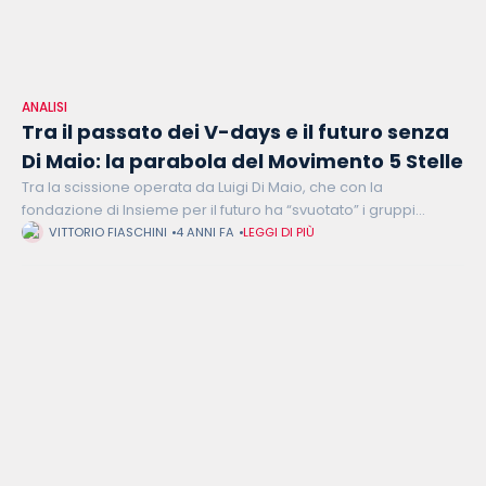
ANALISI
Tra il passato dei V-days e il futuro senza
Di Maio: la parabola del Movimento 5 Stelle
Tra la scissione operata da Luigi Di Maio, che con la
fondazione di Insieme per il futuro ha “svuotato” i gruppi
parlamentari grillini, e l’astensione voluta dall’ex Presidente
VITTORIO FIASCHINI
4 ANNI FA
LEGGI DI PIÙ
del Consiglio