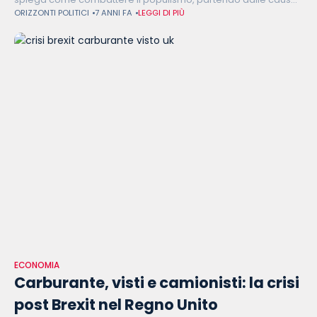
ORIZZONTI POLITICI
7 ANNI FA
LEGGI DI PIÙ
che lo generano. Lo psicologo Sigmund Freud, analizzando il
comportamento delle masse, nel
ECONOMIA
Carburante, visti e camionisti: la crisi
post Brexit nel Regno Unito