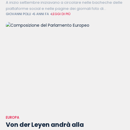
A inizio settembre iniziavano a circolare nelle bacheche delle
piattaforme social e nelle pagine dei giornali foto di
GIOVANNI POLLI
5 ANNI FA
LEGGI DI PIÙ
supermercati vuoti nel Regno Unito. Poi sono giunte notizie
riguardanti stazioni di
EUROPA
Von der Leyen andrà alla