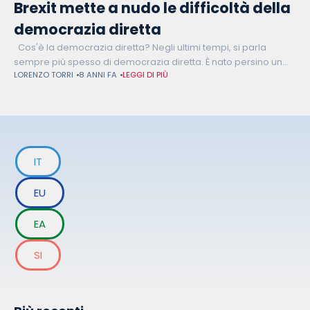
Brexit mette a nudo le difficoltà della
democrazia diretta
Cos'è la democrazia diretta? Negli ultimi tempi, si parla
sempre più spesso di democrazia diretta. È nato persino un
LORENZO TORRI
8 ANNI FA
LEGGI DI PIÙ
gruppo nel Parlamento Europeo che ne fa una vera e
IT
EU
EA
SI