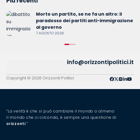
Più recenti
Morto un partito, se ne fa un altro: il
paradosso dei partiti anti-immigrazione
al governo
7 AGOSTO 2026
info@orizzontipolitici.it
Copyright © 2026 Orizzonti Politici
“La verità è che si può cambiare il mondo o almeno
il mondo che ci circonda, è sempre una questione di
orizzonti
.”