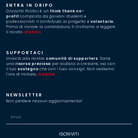
ENTRA IN ORIPO
Orizzonti Politici è un
think thank no-
profit
composto da giovani studenti e
professionisti: il contributo al progetto è
volontario.
Prima di inviare la candidatura, ti invitiamo a leggere
il nostro
statuto
.
SUPPORTACI
Unisciti alla nostra
comunità di supporters
. Sarai
una
risorsa preziosa
per aiutarci a crescere, sia con
il tuo
sostegno
che con i tuoi consigli. Non vediamo
l’ora di iniziare,
insieme
.
NEWSLETTER
Non perdere nessun aggiornamento!
ISCRIVITI