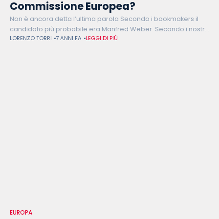
Commissione Europea?
Non è ancora detta l’ultima parola Secondo i bookmakers il
candidato più probabile era Manfred Weber. Secondo i nostri
LORENZO TORRI
7 ANNI FA
LEGGI DI PIÙ
lettori, era Margrethe Vestager. Il nome uscito dal cappello,
però, non
EUROPA