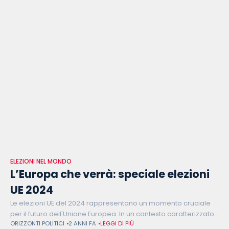
ELEZIONI NEL MONDO
L’Europa che verrà: speciale elezioni
UE 2024
Le elezioni UE del 2024 rappresentano un momento cruciale
per il futuro dell'Unione Europea. In un contesto caratterizzato
ORIZZONTI POLITICI
2 ANNI FA
LEGGI DI PIÙ
da una serie di crisi persistenti, dall'emergenza sanitaria del