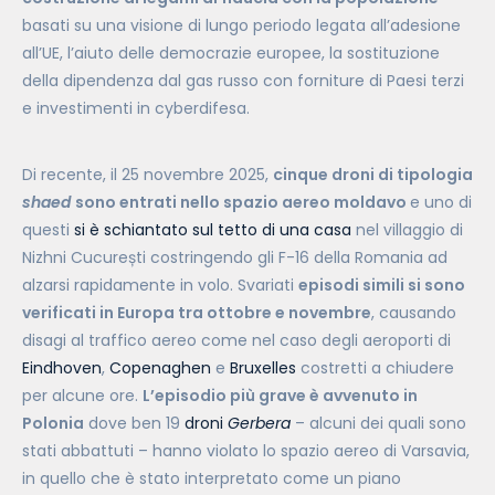
basati su una visione di lungo periodo legata all’adesione
all’UE, l’aiuto delle democrazie europee, la sostituzione
della dipendenza dal gas russo con forniture di Paesi terzi
e investimenti in cyberdifesa.
Di recente, il 25 novembre 2025,
cinque droni di tipologia
shaed
sono entrati nello spazio aereo moldavo
e uno di
questi
si è schiantato sul tetto di una casa
nel villaggio di
Nizhni Cucurești costringendo gli F-16 della Romania ad
alzarsi rapidamente in volo. Svariati
episodi simili si sono
verificati in Europa tra ottobre e novembre
, causando
disagi al traffico aereo come nel caso degli aeroporti di
Eindhoven
,
Copenaghen
e
Bruxelles
costretti a chiudere
per alcune ore.
L’episodio più grave è avvenuto in
Polonia
dove ben 19
droni
Gerbera
– alcuni dei quali sono
stati abbattuti – hanno violato lo spazio aereo di Varsavia,
in quello che è stato interpretato come un piano