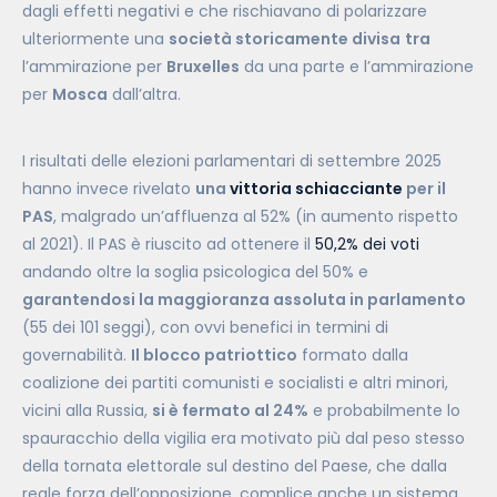
dagli effetti negativi e che rischiavano di polarizzare
ulteriormente una
società storicamente divisa
tra
l’ammirazione per
Bruxelles
da una parte e l’ammirazione
per
Mosca
dall’altra.
I risultati delle elezioni parlamentari di settembre 2025
hanno invece rivelato
una
vittoria schiacciante
per il
PAS
, malgrado un’affluenza al 52% (in aumento rispetto
al 2021). Il PAS è riuscito ad ottenere il
50,2% dei voti
andando oltre la soglia psicologica del 50% e
garantendosi la maggioranza assoluta in parlamento
(55 dei 101 seggi), con ovvi benefici in termini di
governabilità.
Il blocco patriottico
formato dalla
coalizione dei partiti comunisti e socialisti e altri minori,
vicini alla Russia,
si è fermato al 24%
e probabilmente lo
spauracchio della vigilia era motivato più dal peso stesso
della tornata elettorale sul destino del Paese, che dalla
reale forza dell’opposizione, complice anche un sistema