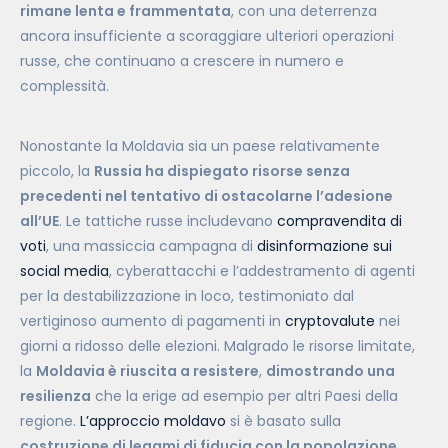
rimane lenta e frammentata
, con una deterrenza
ancora insufficiente a scoraggiare ulteriori operazioni
russe, che continuano a crescere in numero e
complessità.
Nonostante la Moldavia sia un paese relativamente
piccolo, la
Russia ha dispiegato risorse senza
precedenti nel tentativo di ostacolarne l’adesione
all’UE
. Le tattiche russe includevano
compravendita di
voti
, una massiccia campagna di
disinformazione sui
social media
, cyberattacchi e l’addestramento di agenti
per la destabilizzazione in loco, testimoniato dal
vertiginoso aumento di pagamenti in
cryptovalute
nei
giorni a ridosso delle elezioni. Malgrado le risorse limitate,
la
Moldavia è riuscita a resistere
,
dimostrando una
resilienza
che la erige ad esempio per altri Paesi della
regione.
L’approccio moldavo
si è basato sulla
costruzione di legami di fiducia con la popolazione