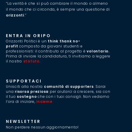
“La verità è che si può cambiare il mondo o almeno
il mondo che ci circonda, è sempre una questione di
orizzonti
.”
ENTRA IN ORIPO
Orizzonti Politici è un
think thank no-
profit
composto da giovani studenti e
professionisti: il contributo al progetto è
volontario.
Prima di inviare la candidatura, ti invitiamo a leggere
il nostro
statuto
.
SUPPORTACI
Unisciti alla nostra
comunità di supporters
. Sarai
una
risorsa preziosa
per aiutarci a crescere, sia con
il tuo
sostegno
che con i tuoi consigli. Non vediamo
l’ora di iniziare,
insieme
.
NEWSLETTER
Non perdere nessun aggiornamento!