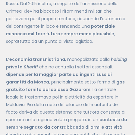
Russa. Dal 2015 inoltre, a seguito dell’annessione della
Crimea, Kiev ha bloccato i rifornimenti militari che
passavano per il proprio territorio, riducendo l’autonomia
del contingente in loco e rendendo una
potenziale
minaccia militare futura sempre meno plausibile
,
soprattutto da un punto di vista logistico.
L’economia transnistriana
, monopolizzata dalla
holding
privata
Sheriff
che ne controlla i settori essenziali,
dipende per la maggior parte da
ingenti sussidi
garantiti da Mosca
, principalmente sotto forma di
gas
gratuito fornito dal colosso Gazprom
. La centrale
locale lo trasformava poi in elettricità da esportare in
Moldavia. Più della metà del bilancio delle autorità de
facto deriva da questo sistema che tutt’ora consente di
riportare nella regione valuta pregiata, in un
contesto da
sempre segnato
da
contrabbando di armi e attività
illecite
, e che garantisce una competitività sul mercato