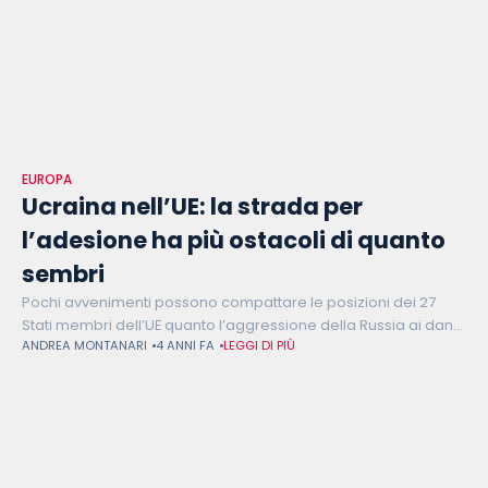
EUROPA
Ucraina nell’UE: la strada per
l’adesione ha più ostacoli di quanto
sembri
Pochi avvenimenti possono compattare le posizioni dei 27
Stati membri dell’UE quanto l’aggressione della Russia ai danni
ANDREA MONTANARI
4 ANNI FA
LEGGI DI PIÙ
dell’Ucraina. In una dimostrazione di solidarietà senza
precedenti, gli Stati hanno deciso all’unanimità