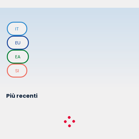
IT
EU
EA
SI
Più recenti