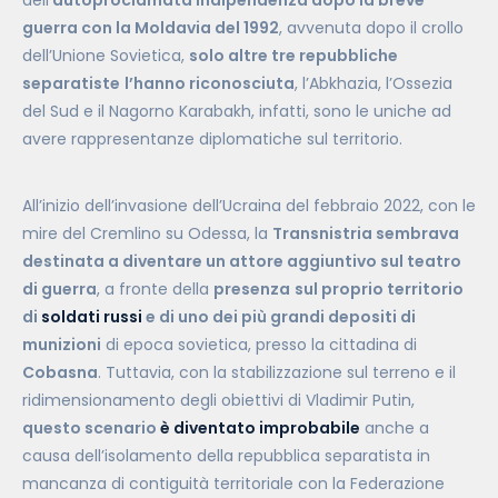
dell’
autoproclamata indipendenza dopo la breve
guerra con la Moldavia del 1992
, avvenuta dopo il crollo
dell’Unione Sovietica,
solo altre tre repubbliche
separatiste
l’hanno riconosciuta
, l’Abkhazia, l’Ossezia
del Sud e il Nagorno Karabakh, infatti, sono le uniche ad
avere rappresentanze diplomatiche sul territorio.
All’inizio dell’invasione dell’Ucraina del febbraio 2022, con le
mire del Cremlino su Odessa, la
Transnistria sembrava
destinata a diventare un attore aggiuntivo sul teatro
di guerra
, a fronte della
presenza
sul proprio territorio
di
soldati russi
e di uno dei più grandi depositi di
munizioni
di epoca sovietica, presso la cittadina di
Cobasna
. Tuttavia, con la stabilizzazione sul terreno e il
ridimensionamento degli obiettivi di Vladimir Putin,
questo scenario
è diventato improbabile
anche a
causa dell’isolamento della repubblica separatista in
mancanza di contiguità territoriale con la Federazione