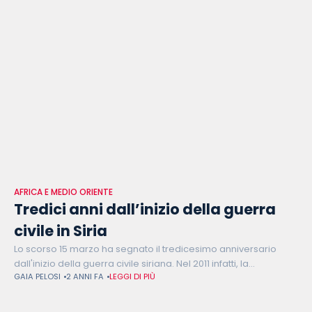
AFRICA E MEDIO ORIENTE
Tredici anni dall’inizio della guerra
civile in Siria
Lo scorso 15 marzo ha segnato il tredicesimo anniversario
dall'inizio della guerra civile siriana. Nel 2011 infatti, la
GAIA PELOSI
2 ANNI FA
LEGGI DI PIÙ
rivoluzione contro il regime di Bashar al Assad, che ha
coinvolto persone