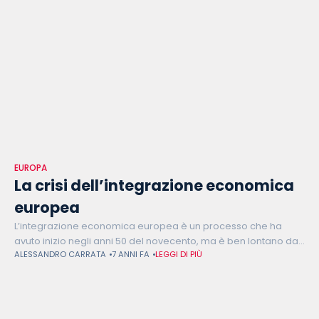
EUROPA
La crisi dell’integrazione economica
europea
L’integrazione economica europea è un processo che ha
avuto inizio negli anni 50 del novecento, ma è ben lontano da
ALESSANDRO CARRATA
7 ANNI FA
LEGGI DI PIÙ
una conclusione. Anzi, nell’ultimo decennio, ha affrontato
problematiche profonde, principalmente