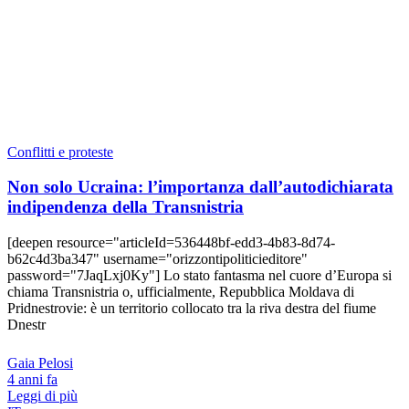
Conflitti e proteste
Non solo Ucraina: l’importanza dall’autodichiarata
indipendenza della Transnistria
[deepen resource="articleId=536448bf-edd3-4b83-8d74-
b62c4d3ba347" username="orizzontipoliticieditore"
password="7JaqLxj0Ky"] Lo stato fantasma nel cuore d’Europa si
chiama Transnistria o, ufficialmente, Repubblica Moldava di
Pridnestrovie: è un territorio collocato tra la riva destra del fiume
Dnestr
Gaia Pelosi
4 anni fa
Leggi di più