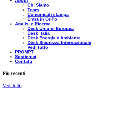
About
Chi Siamo
Team
Comunicati stampa
Entra in OriPo
Analisi e Ricerca
Desk Unione Europea
Desk Italia
Desk Energia e Ambiente
Desk Sicurezza Internazionale
Vedi tutto
PROMPT
Sostienici
Contatti
Più recenti
Vedi tutto