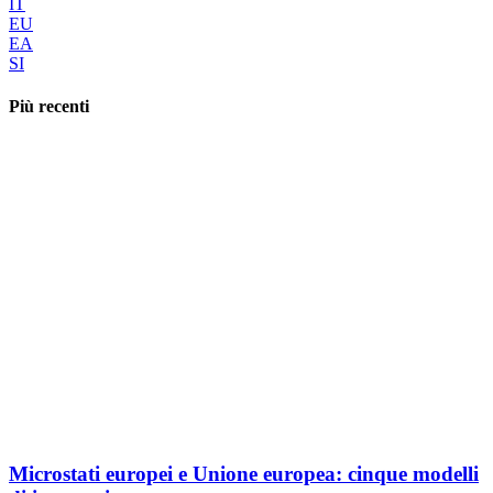
IT
EU
EA
SI
Più recenti
Microstati europei e Unione europea: cinque modelli