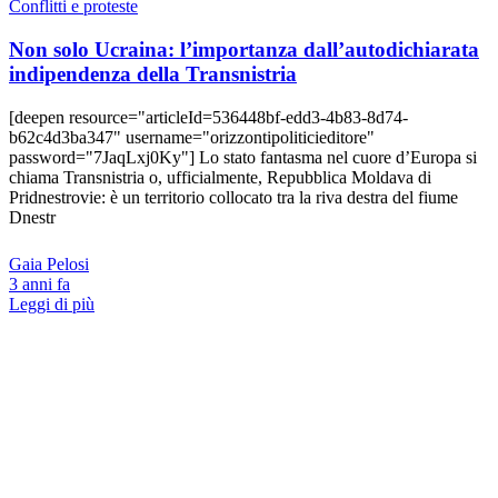
Conflitti e proteste
Non solo Ucraina: l’importanza dall’autodichiarata
indipendenza della Transnistria
[deepen resource="articleId=536448bf-edd3-4b83-8d74-
b62c4d3ba347" username="orizzontipoliticieditore"
password="7JaqLxj0Ky"] Lo stato fantasma nel cuore d’Europa si
chiama Transnistria o, ufficialmente, Repubblica Moldava di
Pridnestrovie: è un territorio collocato tra la riva destra del fiume
Dnestr
Gaia Pelosi
3 anni fa
Leggi di più