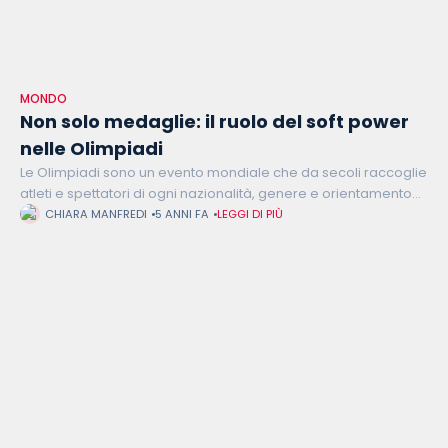
MONDO
Non solo medaglie: il ruolo del soft power
nelle Olimpiadi
Le Olimpiadi sono un evento mondiale che da secoli raccoglie
atleti e spettatori di ogni nazionalità, genere e orientamento
sessuale nel nome dello sport, ma non solo. Gli atleti
CHIARA MANFREDI
5 ANNI FA
LEGGI DI PIÙ
impersonificano