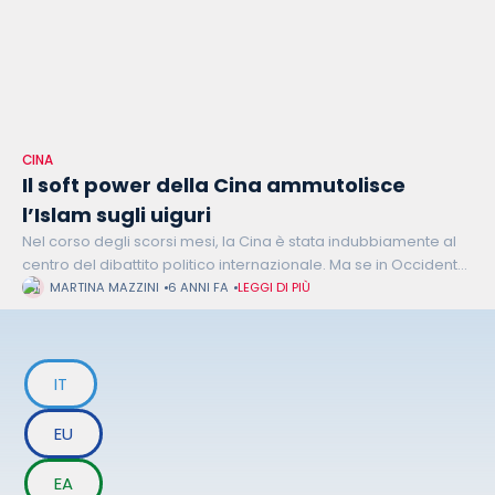
CINA
Il soft power della Cina ammutolisce
l’Islam sugli uiguri
Nel corso degli scorsi mesi, la Cina è stata indubbiamente al
centro del dibattito politico internazionale. Ma se in Occidente
il gigante asiatico è spesso passato come il responsabile
MARTINA MAZZINI
6 ANNI FA
LEGGI DI PIÙ
della
IT
EU
EA