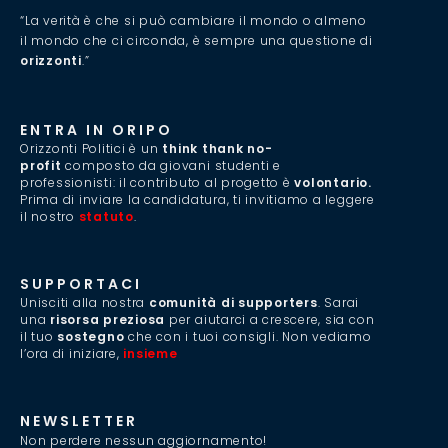
“La verità è che si può cambiare il mondo o almeno
il mondo che ci circonda, è sempre una questione di
orizzonti
.”
ENTRA IN ORIPO
Orizzonti Politici è un
think thank no-
profit
composto da giovani studenti e
professionisti: il contributo al progetto è
volontario.
Prima di inviare la candidatura, ti invitiamo a leggere
il nostro
statuto
.
SUPPORTACI
Unisciti alla nostra
comunità di supporters
. Sarai
una
risorsa preziosa
per aiutarci a crescere, sia con
il tuo
sostegno
che con i tuoi consigli. Non vediamo
l’ora di iniziare,
insieme
.
NEWSLETTER
Non perdere nessun aggiornamento!