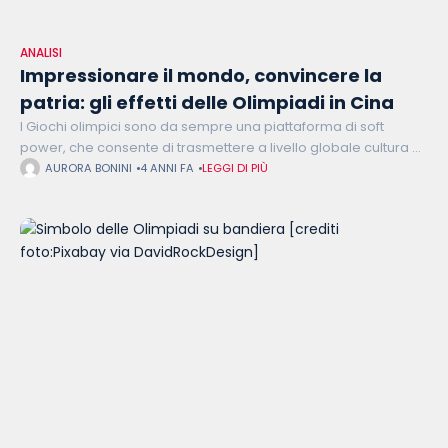
ANALISI
Impressionare il mondo, convincere la
patria: gli effetti delle Olimpiadi in Cina
I Giochi olimpici sono da sempre una piattaforma di soft
power, che consente di trasmettere a livello globale cultura e
valori propri dell’identità del Paese ospitante, modellando
AURORA BONINI
4 ANNI FA
LEGGI DI PIÙ
l’opinione pubblica al