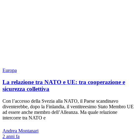
Europa
La relazione tra NATO e UE: tra cooperazione e
sicurezza collettiva
Con l’accesso della Svezia alla NATO, il Paese scandinavo
diventerebbe, dopo la Finlandia, il ventitreesimo Stato Membro UE
ad essere anche membro dell’Alleanza. Ma quale relazione
intercorre tra NATO e
Andrea Montanari
2 anni fa