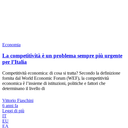
Economia
La competitività è un problema sempre più urgente
per l’Italia
Competitività economica: di cosa si tratta? Secondo la definizione
fornita dal World Economic Forum (WEF), la competitività
economica è l’insieme di istituzioni, politiche e fattori che
determinano il livello di
Vittorio Fiaschini
6 anni fa
Leggi di più
IT
EU
EA