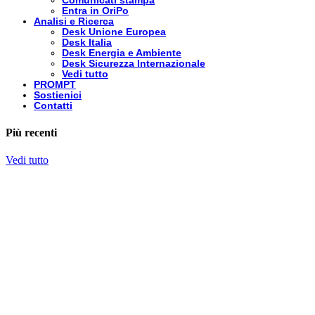
Comunicati stampa
Entra in OriPo
Analisi e Ricerca
Desk Unione Europea
Desk Italia
Desk Energia e Ambiente
Desk Sicurezza Internazionale
Vedi tutto
PROMPT
Sostienici
Contatti
Più recenti
Vedi tutto