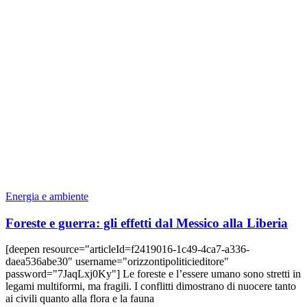
Energia e ambiente
Foreste e guerra: gli effetti dal Messico alla Liberia
[deepen resource="articleId=f2419016-1c49-4ca7-a336-
daea536abe30" username="orizzontipoliticieditore"
password="7JaqLxj0Ky"] Le foreste e l’essere umano sono stretti in
legami multiformi, ma fragili. I conflitti dimostrano di nuocere tanto
ai civili quanto alla flora e la fauna