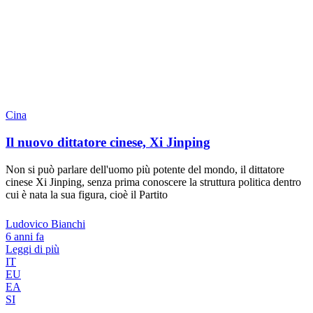
Cina
Il nuovo dittatore cinese, Xi Jinping
Non si può parlare dell'uomo più potente del mondo, il dittatore
cinese Xi Jinping, senza prima conoscere la struttura politica dentro
cui è nata la sua figura, cioè il Partito
Ludovico Bianchi
6 anni fa
Leggi di più
IT
EU
EA
SI