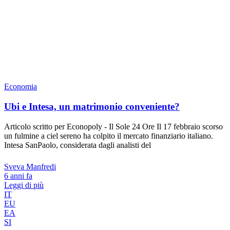
Economia
Ubi e Intesa, un matrimonio conveniente?
Articolo scritto per Econopoly - Il Sole 24 Ore Il 17 febbraio scorso
un fulmine a ciel sereno ha colpito il mercato finanziario italiano.
Intesa SanPaolo, considerata dagli analisti del
Sveva Manfredi
6 anni fa
Leggi di più
IT
EU
EA
SI