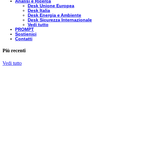
Analisi e Ricerca
Desk Unione Europea
Desk Italia
Desk Energia e Ambiente
Desk Sicurezza Internazionale
Vedi tutto
PROMPT
Sostienici
Contatti
Più recenti
Vedi tutto