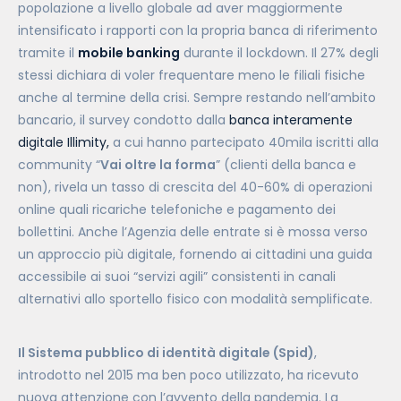
popolazione a livello globale ad aver maggiormente
intensificato i rapporti con la propria banca di riferimento
tramite il
mobile banking
durante il lockdown. Il 27% degli
stessi dichiara di voler frequentare meno le filiali fisiche
anche al termine della crisi. Sempre restando nell’ambito
bancario, il survey condotto dalla
banca interamente
digitale Illimity,
a cui hanno partecipato 40mila iscritti alla
community “
Vai oltre la forma
” (clienti della banca e
non), rivela un tasso di crescita del 40-60% di operazioni
online quali ricariche telefoniche e pagamento dei
bollettini. Anche l’Agenzia delle entrate si è mossa verso
un approccio più digitale, fornendo ai cittadini una guida
accessibile ai suoi “servizi agili” consistenti in canali
alternativi allo sportello fisico con modalità semplificate.
Il Sistema pubblico di identità digitale (Spid)
,
introdotto nel 2015 ma ben poco utilizzato, ha ricevuto
nuova attenzione con l’avvento della pandemia. La