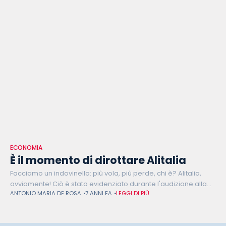
ECONOMIA
È il momento di dirottare Alitalia
Facciamo un indovinello: più vola, più perde, chi è? Alitalia,
ovviamente! Ciò è stato evidenziato durante l'audizione alla
ANTONIO MARIA DE ROSA
7 ANNI FA
LEGGI DI PIÙ
Camera dei Deputati dello scorso mercoledì mattina dai
commissari straordinari della compagnia di