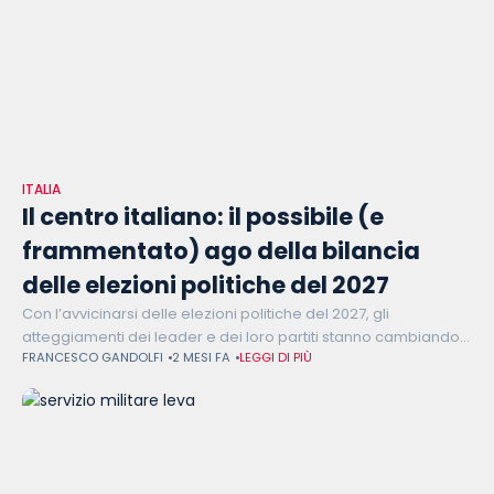
ITALIA
Il centro italiano: il possibile (e
frammentato) ago della bilancia
delle elezioni politiche del 2027
Con l’avvicinarsi delle elezioni politiche del 2027, gli
atteggiamenti dei leader e dei loro partiti stanno cambiando:
FRANCESCO GANDOLFI
2 MESI FA
LEGGI DI PIÙ
tra la possibilità di primarie per la guida del campo largo,
situazioni in