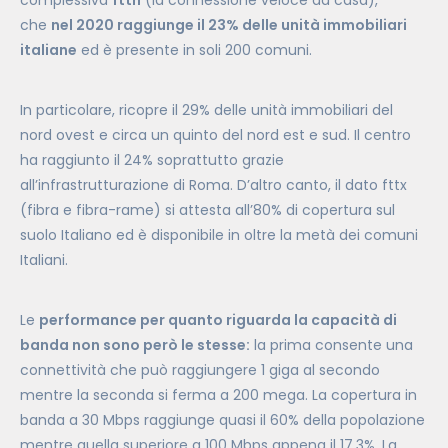
complessiva
ftth
(la connessione veloce da casa),
che
nel 2020 raggiunge il 23% delle unità immobiliari
italiane
ed è presente in soli 200 comuni.
In particolare, ricopre il 29% delle unità immobiliari del
nord ovest e circa un quinto del nord est e sud. Il centro
ha raggiunto il 24% soprattutto grazie
all’infrastrutturazione di Roma. D’altro canto, il dato fttx
(fibra e fibra-rame) si attesta all’80% di copertura sul
suolo Italiano ed è disponibile in oltre la metà dei comuni
Italiani.
Le
performance per quanto riguarda la capacità di
banda non sono però le stesse:
la prima consente una
connettività che può raggiungere 1 giga al secondo
mentre la seconda si ferma a 200 mega. La copertura in
banda a 30 Mbps raggiunge quasi il 60% della popolazione
mentre quella superiore a 100 Mbps appena il 17,3%. La