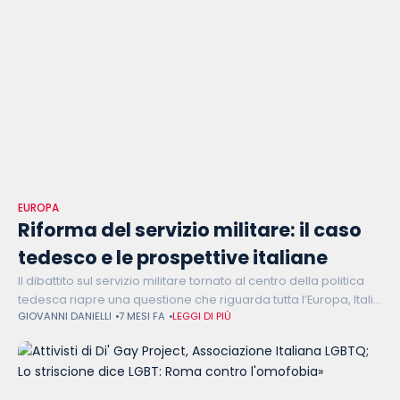
EUROPA
Riforma del servizio militare: il caso
tedesco e le prospettive italiane
Il dibattito sul servizio militare tornato al centro della politica
tedesca riapre una questione che riguarda tutta l’Europa, Italia
GIOVANNI DANIELLI
7 MESI FA
LEGGI DI PIÙ
compresa. Tra arruolamento volontario, ipotesi di nuovi
obblighi e vincoli giuridici,