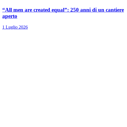
“All men are created equal”: 250 anni di un cantiere
aperto
1 Luglio 2026