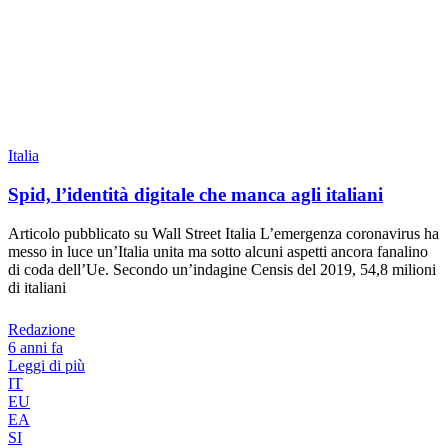
Italia
Spid, l’identità digitale che manca agli italiani
Articolo pubblicato su Wall Street Italia L’emergenza coronavirus ha
messo in luce un’Italia unita ma sotto alcuni aspetti ancora fanalino
di coda dell’Ue. Secondo un’indagine Censis del 2019, 54,8 milioni
di italiani
Redazione
6 anni fa
Leggi di più
IT
EU
EA
SI