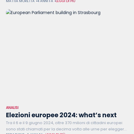
MATTIA MORETTA
4 ANNI FA
LEGGI DI PIÙ
necessario per andare incontro ad esigenze di famiglie e
ANALISI
Elezioni europee 2024: what’s next
Tra il 6 e il 9 giugno 2024, oltre 370 milioni di cittadini europei
sono stati chiamati per la decima volta alle urne per eleggere