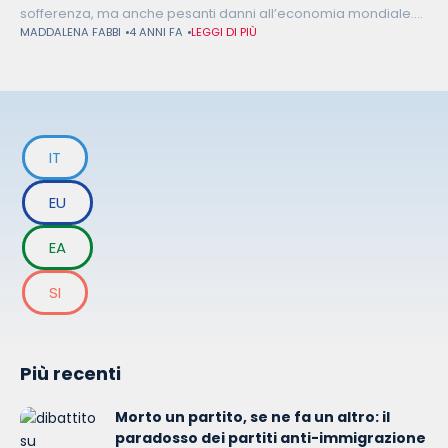
sofferenza, ma anche pesanti danni all’economia mondiale.
MADDALENA FABBI
4 ANNI FA
LEGGI DI PIÙ
La Russia è, infatti, uno dei principali esportatori di gas naturale
e petrolio,
IT
EU
EA
SI
Più recenti
Morto un partito, se ne fa un altro: il
paradosso dei partiti anti-immigrazione