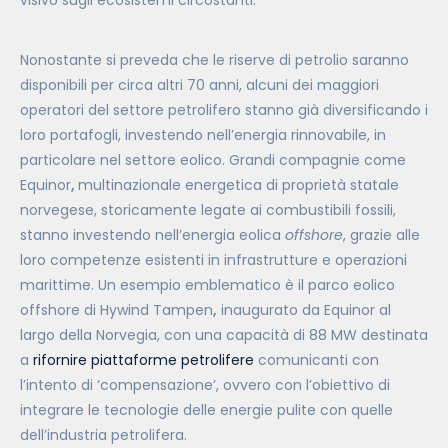
visivo sugli ecosistemi circostanti.
Nonostante si preveda che le riserve di petrolio saranno
disponibili per circa altri 70 anni, alcuni dei maggiori
operatori del settore petrolifero stanno già diversificando i
loro portafogli, investendo nell’energia rinnovabile, in
particolare nel settore eolico. Grandi compagnie come
Equinor
,
multinazionale energetica di proprietà statale
norvegese, storicamente legate ai combustibili fossili,
stanno investendo nell’energia eolica
offshore
, grazie alle
loro competenze esistenti in infrastrutture e operazioni
marittime. Un esempio emblematico è il parco eolico
offshore di Hywind Tampen
,
inaugurato da Equinor al
largo della Norvegia, con una capacità di 88 MW destinata
a
rifornire piattaforme petrolifere
comunicanti con
l’intento di ‘compensazione’, ovvero con l’obiettivo di
integrare le tecnologie delle energie pulite con quelle
dell’industria petrolifera.