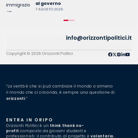
al governo
7 AGOSTO 2026
info@orizzontipolitici.it
Privacy Policy
Cookie Policy
Copyright © 2026 Orizzonti Politici
“La verità è che si può cambiare il mondo o almeno
il mondo che ci circonda, è sempre una questione di
orizzonti
.”
ENTRA IN ORIPO
Orizzonti Politici è un
think thank no-
profit
composto da giovani studenti e
professionisti: il contributo al progetto è
volontario.