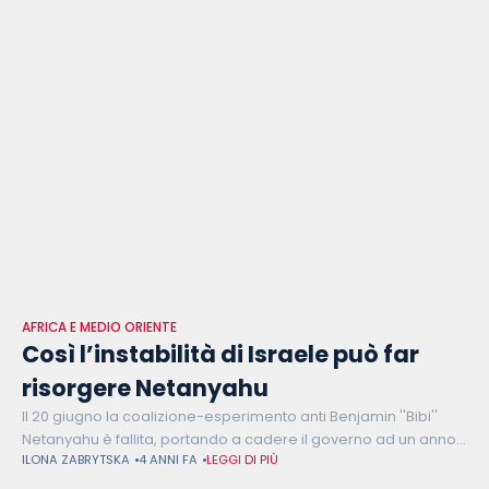
AFRICA E MEDIO ORIENTE
Così l’instabilità di Israele può far
risorgere Netanyahu
Il 20 giugno la coalizione-esperimento anti Benjamin ''Bibi''
Netanyahu è fallita, portando a cadere il governo ad un anno
ILONA ZABRYTSKA
4 ANNI FA
LEGGI DI PIÙ
esatto dalla sua entrata in carica, e riportando l'instabilità in
Israele.