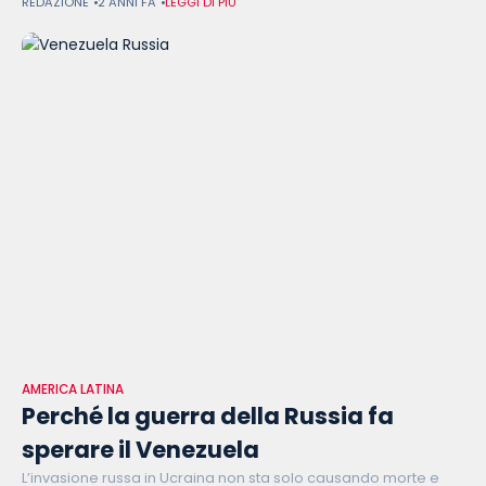
REDAZIONE
2 ANNI FA
LEGGI DI PIÙ
il Parlamento europeo - l’unica
AMERICA LATINA
Perché la guerra della Russia fa
sperare il Venezuela
L’invasione russa in Ucraina non sta solo causando morte e