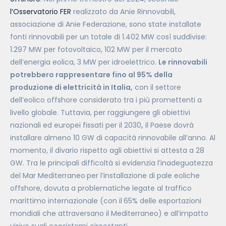
l’Osservatorio FER
realizzato da Anie Rinnovabili,
associazione di Anie Federazione, sono state installate
fonti rinnovabili per un totale di 1.402 MW così suddivise:
1.297 MW per fotovoltaico, 102 MW per il mercato
dell’energia eolica, 3 MW per idroelettrico.
Le rinnovabili
potrebbero rappresentare fino al 95% della
produzione di elettricità in Italia,
con il settore
dell’eolico offshore considerato tra i più promettenti a
livello globale. Tuttavia, per raggiungere gli obiettivi
nazionali ed europei fissati per il 2030
,
il Paese dovrà
installare almeno 10 GW di capacità rinnovabile all’anno. Al
momento, il divario rispetto agli obiettivi si attesta a 28
GW. Tra le principali difficoltà si evidenzia l’inadeguatezza
del Mar Mediterraneo
per l’installazione di pale eoliche
offshore, dovuta a problematiche legate al traffico
marittimo internazionale (con il
65% delle esportazioni
mondiali che attraversano il Mediterraneo) e all’impatto