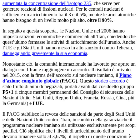
aumentata la concentrazione dell’isotopo 235
, che serve per
generare reazioni di fissioni nucleari. Per le centrali nucleari è
sufficiente un arricchimento tra il 3 e il 5%, mentre le armi atomiche
hanno bisogno di un livello molto più alto,
oltre il 90%
.
In seguito a questa scoperta, le Nazioni Unite nel 2006 hanno
imposto sanzioni economiche e commerciali all’Iran, chiedendo che
quest’ultimo fermasse le attività di arricchimento dell’uranio. Anche
l’UE e gli Stati Uniti hanno messo in atto sanzioni contro Teheran,
danneggiando gravemente la sua economia
.
Nonostante ciò, la comunità internazionale ha lavorato per aprire un
dialogo con l’Iran e raggiungere un accordo. Il risultato è arrivato
nel 2015, con la firma dell’accordo sul nucleare iraniano, il
Piano
d’azione congiunto globale
(PACG)
. Questo
storico accordo
è
stato frutto di anni di negoziati, portati avanti dal cosiddetto gruppo
P5+1
(i cinque membri permanenti del Consiglio di sicurezza delle
Nazioni Unite, Stati Uniti, Regno Unito, Francia, Russia, Cina, più
la Germania)
e l’UE
.
Il PACG stabilisce la revoca delle sanzioni da parte degli Stati Uniti
e delle Nazioni Unite contro l’Iran, in cambio della garanzia che il
programma nucleare iraniano sia utilizzato esclusivamente per scopi
pacifici. Ciò significa che i livelli di arricchimento dell’uranio
devono rimanere sotto al 3,67%; il rispetto di queste condizioni è