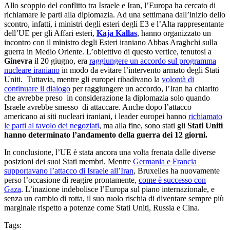
Allo scoppio del conflitto tra Israele e Iran, l’Europa ha cercato di
richiamare le parti alla diplomazia. Ad una settimana dall’inizio dello
scontro, infatti, i ministri degli esteri degli E3 e l’Alta rappresentante
dell’UE per gli Affari esteri,
Kaja Kallas
, hanno organizzato un
incontro con il ministro degli Esteri iraniano Abbas Araghchi sulla
guerra in Medio Oriente. L’obiettivo di questo vertice, tenutosi a
Ginevra
il 20 giugno, era
raggiungere un accordo sul programma
nucleare iraniano
in modo da evitare l’intervento armato degli Stati
Uniti. Tuttavia, mentre gli europei ribadivano la
volontà di
continuare il dialogo
per raggiungere un accordo, l’Iran ha chiarito
che avrebbe preso in considerazione la diplomazia solo quando
Israele avrebbe smesso di attaccare. Anche dopo l’attacco
americano ai siti nucleari iraniani, i leader europei hanno
richiamato
le parti al tavolo dei negoziati
, ma alla fine, sono stati gli
Stati Uniti
hanno determinato l’andamento della guerra dei 12 giorni.
In conclusione, l’UE è stata ancora una volta frenata dalle diverse
posizioni dei suoi Stati membri. Mentre
Germania e Francia
supportavano l’attacco di Israele all’Iran
, Bruxelles ha nuovamente
perso l’occasione di reagire prontamente,
come è successo con
Gaza
. L’inazione indebolisce l’Europa sul piano internazionale, e
senza un cambio di rotta, il suo ruolo rischia di diventare sempre più
marginale rispetto a potenze come Stati Uniti, Russia e Cina.
Tags: