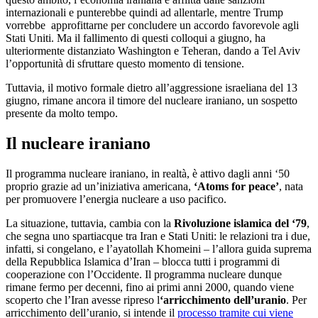
internazionali e punterebbe quindi ad allentarle, mentre Trump
vorrebbe approfittarne per concludere un accordo favorevole agli
Stati Uniti. Ma il fallimento di questi colloqui a giugno, ha
ulteriormente distanziato Washington e Teheran, dando a Tel Aviv
l’opportunità di sfruttare questo momento di tensione.
Tuttavia, il motivo formale dietro all’aggressione israeliana del 13
giugno, rimane ancora il timore del nucleare iraniano, un sospetto
presente da molto tempo.
Il nucleare iraniano
Il programma nucleare iraniano, in realtà, è attivo dagli anni ‘50
proprio grazie ad un’iniziativa americana,
‘Atoms for peace’
, nata
per promuovere l’energia nucleare a uso pacifico.
La situazione, tuttavia, cambia con la
Rivoluzione islamica del ‘79
,
che segna uno spartiacque tra Iran e Stati Uniti: le relazioni tra i due,
infatti, si congelano, e l’ayatollah Khomeini – l’allora guida suprema
della Repubblica Islamica d’Iran – blocca tutti i programmi di
cooperazione con l’Occidente. Il programma nucleare dunque
rimane fermo per decenni, fino ai primi anni 2000, quando viene
scoperto che l’Iran avesse ripreso l
‘arricchimento dell’uranio
. Per
arricchimento dell’uranio, si intende il
processo tramite cui viene