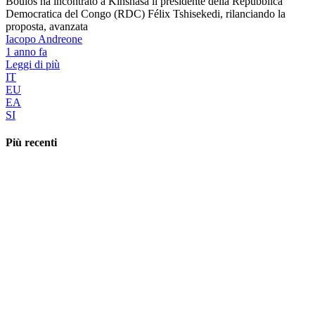
Boulos ha incontrato a Kinshasa il presidente della Repubblica
Democratica del Congo (RDC) Félix Tshisekedi, rilanciando la
proposta, avanzata
Iacopo Andreone
1 anno fa
Leggi di più
IT
EU
EA
SI
Più recenti