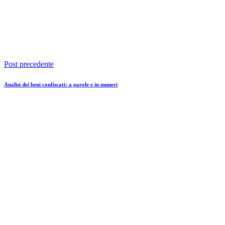
Post precedente
Analisi dei beni confiscati: a parole e in numeri