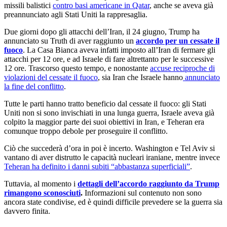
missili balistici
contro basi americane in Qatar
, anche se aveva già
preannunciato agli Stati Uniti la rappresaglia.
Due giorni dopo gli attacchi dell’Iran, il 24 giugno, Trump ha
annunciato su Truth di aver raggiunto un
accordo per un cessate il
fuoco
. La Casa Bianca aveva infatti imposto all’Iran di fermare gli
attacchi per 12 ore, e ad Israele di fare altrettanto per le successive
12 ore. Trascorso questo tempo, e nonostante
accuse reciproche di
violazioni del cessate il fuoco
, sia Iran che Israele hanno
annunciato
la fine del conflitto
.
Tutte le parti hanno tratto beneficio dal cessate il fuoco: gli Stati
Uniti non si sono invischiati in una lunga guerra, Israele aveva già
colpito la maggior parte dei suoi obiettivi in Iran, e Teheran era
comunque troppo debole per proseguire il conflitto.
Ciò che succederà d’ora in poi è incerto. Washington e Tel Aviv si
vantano di aver distrutto le capacità nucleari iraniane, mentre invece
Teheran ha definito i danni subiti “abbastanza superficiali”
.
Tuttavia, al momento i
dettagli dell’accordo raggiunto da Trump
rimangono sconosciuti
.
Informazioni sul contenuto non sono
ancora state condivise, ed è quindi difficile prevedere se la guerra sia
davvero finita.