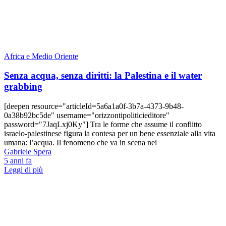
Africa e Medio Oriente
Senza acqua, senza diritti: la Palestina e il water
grabbing
[deepen resource="articleId=5a6a1a0f-3b7a-4373-9b48-
0a38b92bc5de" username="orizzontipoliticieditore"
password="7JaqLxj0Ky"] Tra le forme che assume il conflitto
israelo-palestinese figura la contesa per un bene essenziale alla vita
umana: l’acqua. Il fenomeno che va in scena nei
Gabriele Spera
5 anni fa
Leggi di più