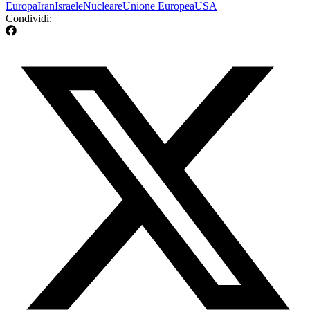
Europa
Iran
Israele
Nucleare
Unione Europea
USA
Condividi: