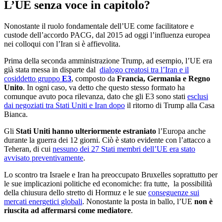
L’UE senza voce in capitolo?
Nonostante il ruolo fondamentale dell’UE come facilitatore e
custode dell’accordo PACG, dal 2015 ad oggi l’influenza europea
nei colloqui con l’Iran si è affievolita.
Prima della seconda amministrazione Trump, ad esempio, l’UE era
già stata messa in disparte dal
dialogo creatosi tra l’Iran e il
cosiddetto gruppo
E3
, composto da
Francia, Germania e Regno
Unito
. In ogni caso, va detto che questo stesso formato ha
comunque avuto poca rilevanza, dato che gli E3 sono stati
esclusi
dai negoziati tra Stati Uniti e Iran dopo
il ritorno di Trump alla Casa
Bianca.
Gli
Stati Uniti hanno ulteriormente estraniato
l’Europa anche
durante la guerra dei 12 giorni. Ciò è stato evidente con l’attacco a
Teheran, di cui
nessuno dei 27 Stati membri dell’UE era stato
avvisato preventivamente
.
Lo scontro tra Israele e Iran ha preoccupato Bruxelles soprattutto per
le sue implicazioni politiche ed economiche: fra tutte, la possibilità
della chiusura dello stretto di Hormuz e le sue
conseguenze sui
mercati energetici globali
. Nonostante la posta in ballo, l’UE
non è
riuscita ad affermarsi come mediatore
.