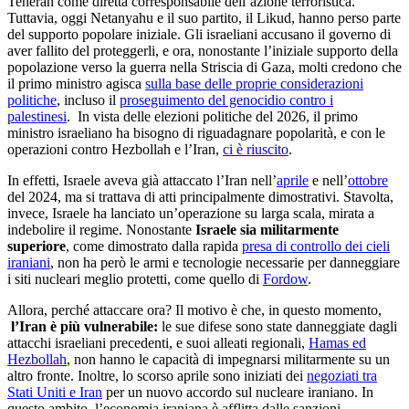
Teheran come diretta corresponsabile dell’azione terroristica.
Tuttavia, oggi Netanyahu e il suo partito, il Likud, hanno perso parte
del supporto popolare iniziale. Gli israeliani accusano il governo di
aver fallito del proteggerli, e ora, nonostante l’iniziale supporto della
popolazione verso la guerra nella Striscia di Gaza, molti credono che
il primo ministro agisca
sulla base delle proprie considerazioni
politiche
, incluso il
proseguimento del genocidio contro i
palestinesi
. In vista delle elezioni politiche del 2026, il primo
ministro israeliano ha bisogno di riguadagnare popolarità, e con le
operazioni contro Hezbollah e l’Iran,
ci è riuscito
.
In effetti, Israele aveva già attaccato l’Iran nell’
aprile
e nell’
ottobre
del 2024, ma si trattava di atti principalmente dimostrativi. Stavolta,
invece, Israele ha lanciato un’operazione su larga scala, mirata a
indebolire il regime. Nonostante
Israele sia militarmente
superiore
, come dimostrato dalla rapida
presa di controllo dei cieli
iraniani
, non ha però le armi e tecnologie necessarie per danneggiare
i siti nucleari meglio protetti, come quello di
Fordow
.
Allora, perché attaccare ora? Il motivo è che, in questo momento,
l’Iran è più vulnerabile:
le sue difese sono state danneggiate dagli
attacchi israeliani precedenti, e suoi alleati regionali,
Hamas ed
Hezbollah
, non hanno le capacità di impegnarsi militarmente su un
altro fronte. Inoltre, lo scorso aprile sono iniziati dei
negoziati tra
Stati Uniti e Iran
per un nuovo accordo sul nucleare iraniano. In
questo ambito, l’economia iraniana è afflitta dalle sanzioni