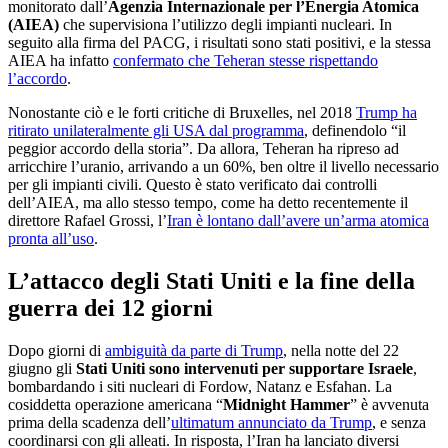
monitorato dall’
Agenzia Internazionale per l’Energia Atomica
(AIEA)
che supervisiona l’utilizzo degli impianti nucleari. In
seguito alla firma del PACG, i risultati sono stati positivi, e la stessa
AIEA ha infatto
confermato che Teheran stesse rispettando
l’accordo
.
Nonostante ciò e le forti critiche di Bruxelles, nel 2018
Trump ha
ritirato unilateralmente gli USA dal programma
, definendolo “il
peggior accordo della storia”. Da allora, Teheran ha ripreso ad
arricchire l’uranio, arrivando a un 60%, ben oltre il livello necessario
per gli impianti civili. Questo è stato verificato dai controlli
dell’AIEA, ma allo stesso tempo, come ha detto recentemente il
direttore Rafael Grossi, l’
Iran è lontano dall’avere un’arma atomica
pronta all’uso
.
L’attacco degli Stati Uniti e la fine della
guerra dei 12 giorni
Dopo giorni di
ambiguità da parte di Trump
, nella notte del 22
giugno gli
Stati Uniti sono intervenuti per supportare Israele
,
bombardando i siti nucleari di Fordow, Natanz e Esfahan. La
cosiddetta operazione americana “
Midnight Hammer
” è avvenuta
prima della scadenza dell’
ultimatum annunciato da Trump
, e senza
coordinarsi con gli alleati. In risposta, l’Iran ha lanciato diversi