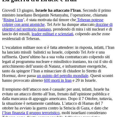
Giovedì 13 giugno,
Israele ha attaccato l’Iran
. Secondo il primo
ministro israeliano Benjamin Netanyahu, l’operazione, chiamata
‘
Rising Lion
’, è stata motivata dal timore che
Teheran potesse
colpire con armi atomiche
. Tel Aviv ha dunque attaccato
dozzine di
obiettivi nel territorio iraniano
, prendendo di mira i siti nucleari e di
lancio dei missili,
leader militari e scienziati
, colpendo anche zone
residenziali di Teheran.
L’escalation militare non si è fatta attendere: in risposta, infatti, l’Iran
ha lanciato missili balistici su Israele, colpendo Tel Aviv e una
raffineria. Quest’ultimo ha a sua volta contrattaccato colpendo siti
legati al programma nucleare e missilistico iraniano, tra cui il sito di
arricchimento dell’uranio di Natanz, e infrastrutture energetiche,
tanto da spingere l’Iran a minacciare di chiudere lo Stretto di
Hormuz, dove passa
un quinto del petrolio mondiale
. Questi scontri
hanno provocato almeno
600 morti in Iran
e 29 in Israele.
Il tempismo dell’attacco non è casuale: per anni, infatti, Israele ha
evitato un attacco diretto all’Iran, frenato dall’opinione pubblica e
dalla mancanza di appoggio americano. Dopo il 7 Ottobre, tuttavia,
la situazione è nettamente cambiata. L’attacco di Hamas del 7
ottobre ha avviato la guerra contro la Striscia di Gaza, e dato che
l’Iran finanzia il gruppo terroristico
, molti israeliani considerano