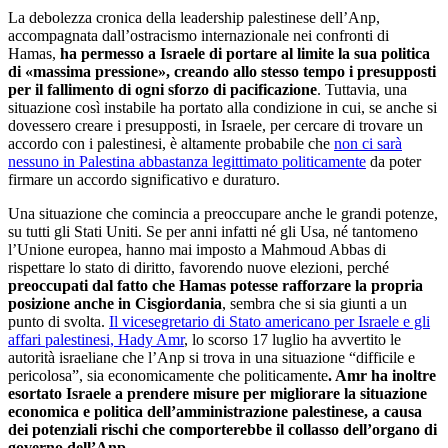
La debolezza cronica della leadership palestinese dell’Anp,
accompagnata dall’ostracismo internazionale nei confronti di
Hamas,
ha permesso a Israele di portare al limite la sua politica
di
«
massima pressione», creando allo stesso tempo i presupposti
per il fallimento di ogni sforzo di pacificazione
. Tuttavia, una
situazione così instabile ha portato alla condizione in cui, se anche si
dovessero creare i presupposti, in Israele, per cercare di trovare un
accordo con i palestinesi, è altamente probabile che
non ci sarà
nessuno in Palestina abbastanza legittimato politicamente
da poter
firmare un accordo significativo e duraturo.
Una situazione che comincia a preoccupare anche le grandi potenze,
su tutti gli Stati Uniti. Se per anni infatti né gli Usa, né tantomeno
l’Unione europea, hanno mai imposto a Mahmoud Abbas di
rispettare lo stato di diritto, favorendo nuove elezioni, perché
preoccupati dal fatto che Hamas potesse rafforzare la propria
posizione anche in Cisgiordania
, sembra che si sia giunti a un
punto di svolta.
Il vicesegretario di Stato americano per Israele e gli
affari palestinesi, Hady Amr
, lo scorso 17 luglio ha avvertito le
autorità israeliane che l’Anp si trova in una situazione “difficile e
pericolosa”, sia economicamente che politicamente
. Amr ha inoltre
esortato Israele a prendere misure per migliorare la situazione
economica e politica dell’amministrazione palestinese, a causa
dei potenziali rischi che comporterebbe il collasso dell’organo di
governo dell’Anp.