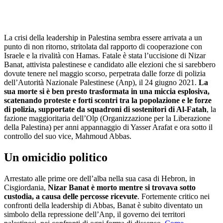
La crisi della leadership in Palestina sembra essere arrivata a un
punto di non ritorno, stritolata dal rapporto di cooperazione con
Israele e la rivalità con Hamas. Fatale è stata l’uccisione di Nizar
Banat, attivista palestinese e candidato alle elezioni che si sarebbero
dovute tenere nel maggio scorso, perpetrata dalle forze di polizia
dell’Autorità Nazionale Palestinese (Anp), il 24 giugno 2021.
La
sua morte si è ben presto trasformata in una miccia esplosiva,
scatenando proteste e forti scontri tra la popolazione e le forze
di polizia, supportate da squadroni di sostenitori di Al-Fatah
, la
fazione maggioritaria dell’Olp (Organizzazione per la Liberazione
della Palestina) per anni appannaggio di Yasser Arafat e ora sotto il
controllo del suo vice, Mahmoud Abbas.
Un omicidio politico
Arrestato alle prime ore dell’alba nella sua casa di Hebron, in
Cisgiordania,
Nizar Banat è morto mentre si trovava sotto
custodia, a causa delle percosse ricevute
. Fortemente critico nei
confronti della leadership di Abbas, Banat è subito diventato un
simbolo della repressione dell’Anp, il governo dei territori