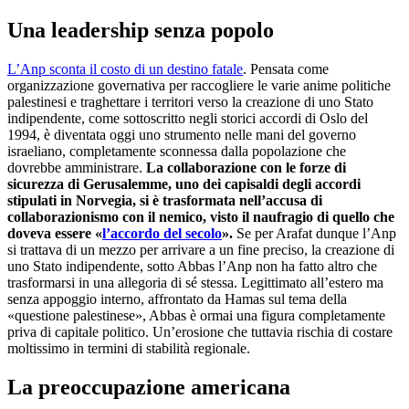
Una leadership senza popolo
L’Anp sconta il costo di un destino fatale
. Pensata come
organizzazione governativa per raccogliere le varie anime politiche
palestinesi e traghettare i territori verso la creazione di uno Stato
indipendente, come sottoscritto negli storici accordi di Oslo del
1994, è diventata oggi uno strumento nelle mani del governo
israeliano, completamente sconnessa dalla popolazione che
dovrebbe amministrare.
La collaborazione con le forze di
sicurezza di Gerusalemme, uno dei capisaldi degli accordi
stipulati in Norvegia, si è trasformata nell’accusa di
collaborazionismo con il nemico, visto il naufragio di quello che
doveva essere
«
l’accordo del secolo
».
Se per Arafat dunque l’Anp
si trattava di un mezzo per arrivare a un fine preciso, la creazione di
uno Stato indipendente, sotto Abbas l’Anp non ha fatto altro che
trasformarsi in una allegoria di sé stessa. Legittimato all’estero ma
senza appoggio interno, affrontato da Hamas sul tema della
«questione palestinese», Abbas è ormai una figura completamente
priva di capitale politico. Un’erosione che tuttavia rischia di costare
moltissimo in termini di stabilità regionale.
La preoccupazione americana