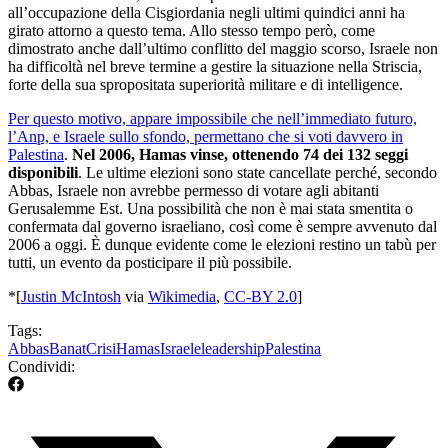
all’occupazione della Cisgiordania negli ultimi quindici anni ha
girato attorno a questo tema. Allo stesso tempo però, come
dimostrato anche dall’ultimo conflitto del maggio scorso, Israele non
ha difficoltà nel breve termine a gestire la situazione nella Striscia,
forte della sua spropositata superiorità militare e di intelligence.
Per questo motivo, appare impossibile che nell’immediato futuro,
l’Anp, e Israele sullo sfondo, permettano che si voti davvero in
Palestina
.
Nel 2006, Hamas vinse, ottenendo 74 dei 132 seggi
disponibili
. Le ultime elezioni sono state cancellate perché, secondo
Abbas, Israele non avrebbe permesso di votare agli abitanti
Gerusalemme Est. Una possibilità che non è mai stata smentita o
confermata dal governo israeliano, così come è sempre avvenuto dal
2006 a oggi. È dunque evidente come le elezioni restino un tabù per
tutti, un evento da posticipare il più possibile.
*[
Justin McIntosh
via
Wikimedia
,
CC-BY 2.0
]
Tags:
Abbas
Banat
Crisi
Hamas
Israele
leadership
Palestina
Condividi: