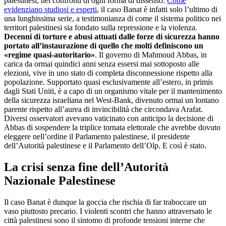
palestinesi, nei confronti di ogni forma di dissenso.
Come
evidenziano studiosi e esperti
, il caso Banat è infatti solo l’ultimo di
una lunghissima serie, a testimonianza di come il sistema politico nei
territori palestinesi sia fondato sulla repressione e la violenza.
Decenni di torture e abusi attuati dalle forze di sicurezza hanno
portato all’instaurazione di quello che molti definiscono un
«
regime quasi-autoritario»
. Il governo di Mahmoud Abbas, in
carica da ormai quindici anni senza essersi mai sottoposto alle
elezioni, vive in uno stato di completa disconnessione rispetto alla
popolazione. Supportato quasi esclusivamente all’estero, in primis
dagli Stati Uniti, è a capo di un organismo vitale per il mantenimento
della sicurezza israeliana nel West-Bank, divenuto ormai un lontano
parente rispetto all’aurea di invincibilità che circondava Arafat.
Diversi osservatori avevano vaticinato con anticipo la decisione di
Abbas di sospendere la triplice tornata elettorale che avrebbe dovuto
eleggere nell’ordine il Parlamento palestinese, il presidente
dell’Autorità palestinese e il Parlamento dell’Olp. E così è stato.
La crisi senza fine dell’Autorità
Nazionale Palestinese
Il caso Banat è dunque la goccia che rischia di far traboccare un
vaso piuttosto precario. I violenti scontri che hanno attraversato le
città palestinesi sono il sintomo di profonde tensioni interne che