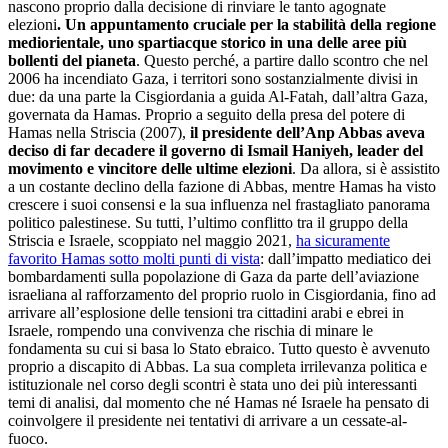
nascono proprio dalla decisione di rinviare le tanto agognate
elezioni
. Un appuntamento cruciale per la stabilità della regione
mediorientale, uno spartiacque storico in una delle aree più
bollenti del pianeta
. Questo perché, a partire dallo scontro che nel
2006 ha incendiato Gaza, i territori sono sostanzialmente divisi in
due: da una parte la Cisgiordania a guida Al-Fatah, dall’altra Gaza,
governata da Hamas. Proprio a seguito della presa del potere di
Hamas nella Striscia (2007),
il presidente dell’Anp Abbas aveva
deciso di far decadere il governo di Ismail Haniyeh, leader del
movimento e vincitore delle ultime elezioni
. Da allora, si è assistito
a un costante declino della fazione di Abbas, mentre Hamas ha visto
crescere i suoi consensi e la sua influenza nel frastagliato panorama
politico palestinese. Su tutti, l’ultimo conflitto tra il gruppo della
Striscia e Israele, scoppiato nel maggio 2021,
ha sicuramente
favorito Hamas sotto molti punti di vista
: dall’impatto mediatico dei
bombardamenti sulla popolazione di Gaza da parte dell’aviazione
israeliana al rafforzamento del proprio ruolo in Cisgiordania, fino ad
arrivare all’esplosione delle tensioni tra cittadini arabi e ebrei in
Israele, rompendo una convivenza che rischia di minare le
fondamenta su cui si basa lo Stato ebraico. Tutto questo è avvenuto
proprio a discapito di Abbas. La sua completa irrilevanza politica e
istituzionale nel corso degli scontri è stata uno dei più interessanti
temi di analisi, dal momento che né Hamas né Israele ha pensato di
coinvolgere il presidente nei tentativi di arrivare a un cessate-al-
fuoco.