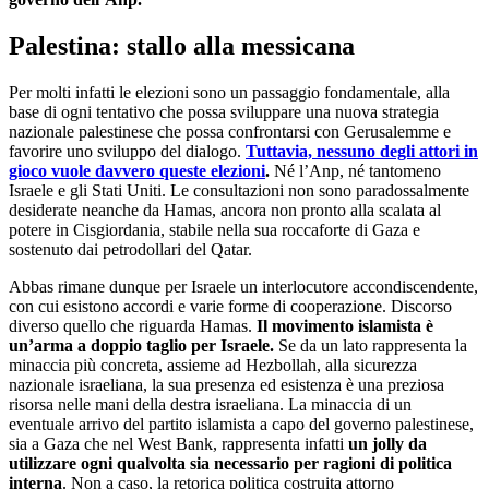
Palestina: stallo alla messicana
Per molti infatti le elezioni sono un passaggio fondamentale, alla
base di ogni tentativo che possa sviluppare una nuova strategia
nazionale palestinese che possa confrontarsi con Gerusalemme e
favorire uno sviluppo del dialogo.
Tuttavia, nessuno degli attori in
gioco vuole davvero queste elezioni
.
Né l’Anp, né tantomeno
Israele e gli Stati Uniti. Le consultazioni non sono paradossalmente
desiderate neanche da Hamas, ancora non pronto alla scalata al
potere in Cisgiordania, stabile nella sua roccaforte di Gaza e
sostenuto dai petrodollari del Qatar.
Abbas rimane dunque per Israele un interlocutore accondiscendente,
con cui esistono accordi e varie forme di cooperazione. Discorso
diverso quello che riguarda Hamas.
Il movimento islamista è
un’arma a doppio taglio per Israele.
Se da un lato rappresenta la
minaccia più concreta, assieme ad Hezbollah, alla sicurezza
nazionale israeliana, la sua presenza ed esistenza è una preziosa
risorsa nelle mani della destra israeliana. La minaccia di un
eventuale arrivo del partito islamista a capo del governo palestinese,
sia a Gaza che nel West Bank, rappresenta infatti
un jolly da
utilizzare ogni qualvolta sia necessario per ragioni di politica
interna
. Non a caso, la retorica politica costruita attorno