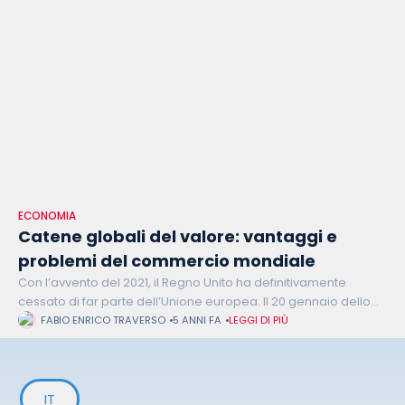
ECONOMIA
Catene globali del valore: vantaggi e
problemi del commercio mondiale
Con l’avvento del 2021, il Regno Unito ha definitivamente
cessato di far parte dell’Unione europea. Il 20 gennaio dello
stesso anno ha segnato la fine del quadriennio presidenziale
FABIO ENRICO TRAVERSO
5 ANNI FA
LEGGI DI PIÙ
di Donald
IT