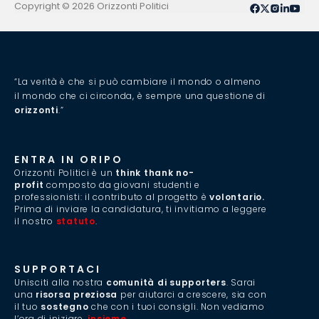
Copyright © 2026 Orizzonti Politici
“La verità è che si può cambiare il mondo o almeno
il mondo che ci circonda, è sempre una questione di
orizzonti
.”
ENTRA IN ORIPO
Orizzonti Politici è un
think thank no-
profit
composto da giovani studenti e
professionisti: il contributo al progetto è
volontario.
Prima di inviare la candidatura, ti invitiamo a leggere
il nostro
statuto
.
SUPPORTACI
Unisciti alla nostra
comunità di supporters
. Sarai
una
risorsa preziosa
per aiutarci a crescere, sia con
il tuo
sostegno
che con i tuoi consigli. Non vediamo
l’ora di iniziare,
insieme
.