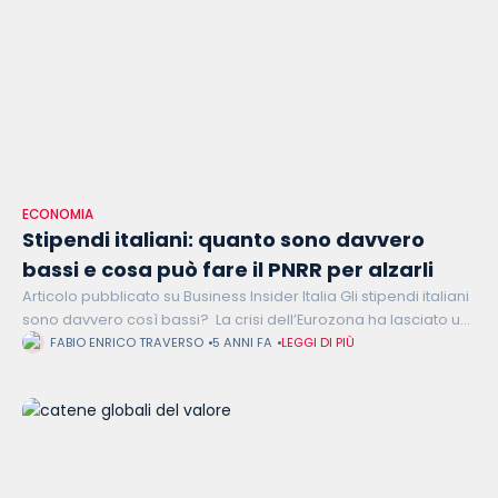
ECONOMIA
Stipendi italiani: quanto sono davvero
bassi e cosa può fare il PNRR per alzarli
Articolo pubblicato su Business Insider Italia Gli stipendi italiani
sono davvero così bassi? La crisi dell’Eurozona ha lasciato un
segno profondo nell’economia continentale. Secondo la
FABIO ENRICO TRAVERSO
5 ANNI FA
LEGGI DI PIÙ
Confederazione europea dei sindacati, i salari