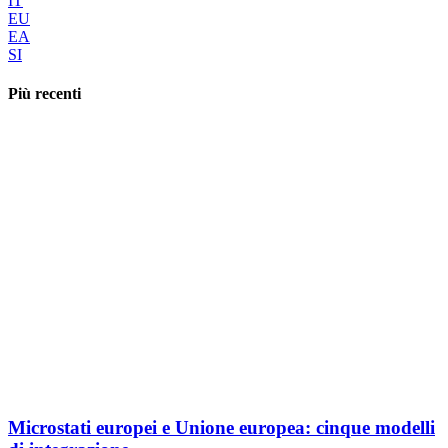
IT
EU
EA
SI
Più recenti
Microstati europei e Unione europea: cinque modelli