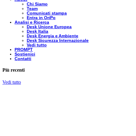
Chi Siamo
Team
Comunicati stampa
Entra in OriPo
Analisi e Ricerca
Desk Unione Europea
Desk Italia
Desk Energia e Ambiente
Desk Sicurezza Internazionale
Vedi tutto
PROMPT
Sostienici
Contatti
Più recenti
Vedi tutto