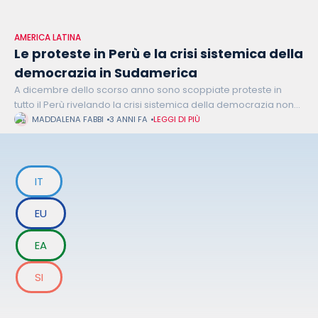
AMERICA LATINA
Le proteste in Perù e la crisi sistemica della
democrazia in Sudamerica
A dicembre dello scorso anno sono scoppiate proteste in
tutto il Perù rivelando la crisi sistemica della democrazia non
solo nel Paese andino ma in tutto il Sudamerica. A un
MADDALENA FABBI
3 ANNI FA
LEGGI DI PIÙ
IT
EU
EA
SI