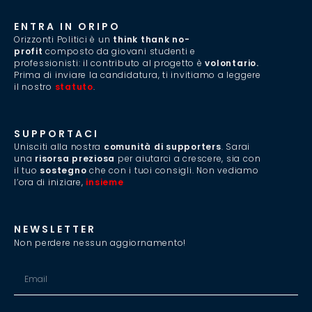
ENTRA IN ORIPO
Orizzonti Politici è un
think thank no-
profit
composto da giovani studenti e
professionisti: il contributo al progetto è
volontario.
Prima di inviare la candidatura, ti invitiamo a leggere
il nostro
statuto
.
SUPPORTACI
Unisciti alla nostra
comunità di supporters
. Sarai
una
risorsa preziosa
per aiutarci a crescere, sia con
il tuo
sostegno
che con i tuoi consigli. Non vediamo
l’ora di iniziare,
insieme
.
NEWSLETTER
Non perdere nessun aggiornamento!