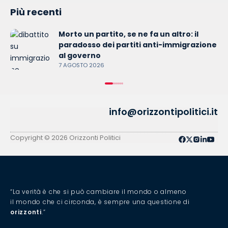
Più recenti
Morto un partito, se ne fa un altro: il
paradosso dei partiti anti-immigrazione
al governo
7 AGOSTO 2026
info@orizzontipolitici.it
Copyright © 2026 Orizzonti Politici
“La verità è che si può cambiare il mondo o almeno
il mondo che ci circonda, è sempre una questione di
orizzonti
.”