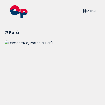
Menu
#Perù