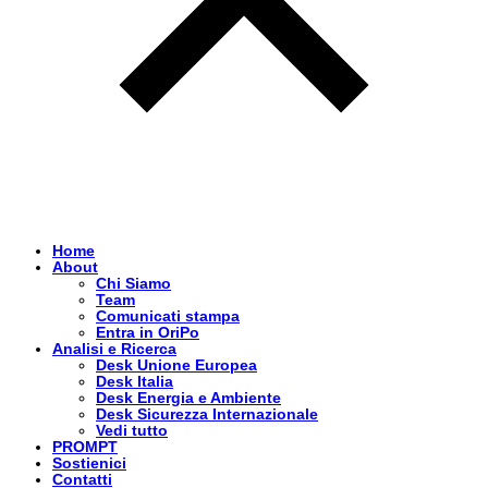
Home
About
Chi Siamo
Team
Comunicati stampa
Entra in OriPo
Analisi e Ricerca
Desk Unione Europea
Desk Italia
Desk Energia e Ambiente
Desk Sicurezza Internazionale
Vedi tutto
PROMPT
Sostienici
Contatti