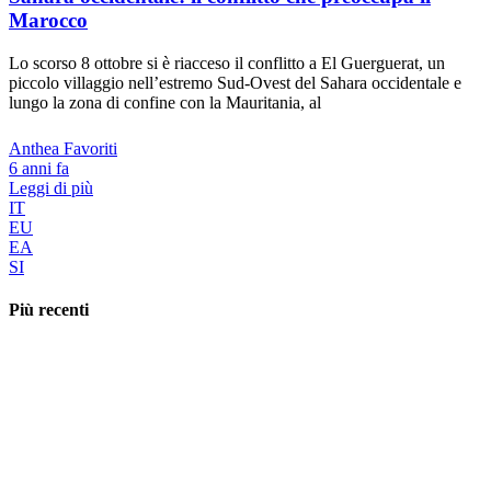
Marocco
Lo scorso 8 ottobre si è riacceso il conflitto a El Guerguerat, un
piccolo villaggio nell’estremo Sud-Ovest del Sahara occidentale e
lungo la zona di confine con la Mauritania, al
Anthea Favoriti
6 anni fa
Leggi di più
IT
EU
EA
SI
Più recenti