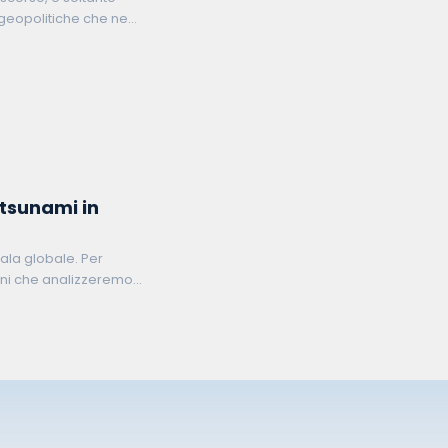
geopolitiche che negli
 anche sul
 tsunami in
cala globale. Per
oni che analizzeremo
en potranno