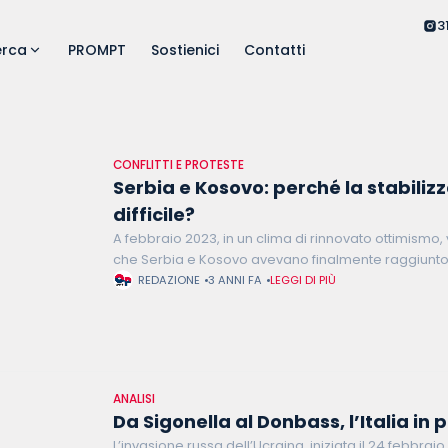
3
erca
PROMPT
Sostienici
Contatti
CONFLITTI E PROTESTE
Serbia e Kosovo: perché la stabiliz
difficile?
A febbraio 2023, in un clima di rinnovato ottimismo
che Serbia e Kosovo avevano finalmente raggiunto
normalizzazione dei rapporti. L’intesa tra il presid
REDAZIONE
3 ANNI FA
LEGGI DI PIÙ
ANALISI
Da Sigonella al Donbass, l’Italia in 
L’invasione russa dell’Ucraina, iniziata il 24 febbrai