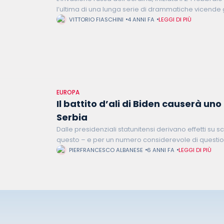
l’ultima di una lunga serie di drammatiche vicende 
ultimi 40 anni hanno avuto importanti ripercussioni
VITTORIO FIASCHINI
4 ANNI FA
LEGGI DI PIÙ
EUROPA
Il battito d’ali di Biden causerà uno
Serbia
Dalle presidenziali statunitensi derivano effetti su s
questo – e per un numero considerevole di questi
– i riverberi della vittoria del democratico Joe Bid
PIERFRANCESCO ALBANESE
6 ANNI FA
LEGGI DI PIÙ