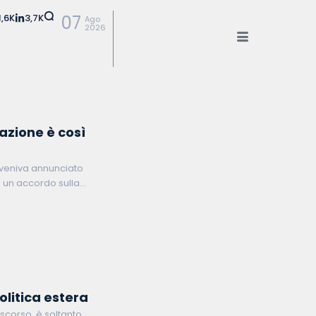
1,6K
3,7K
07
Ago
2026
zazione è così
, veniva annunciato
 un accordo sulla
ente serbo Aleksandar
politica estera
o scorso, è soltanto