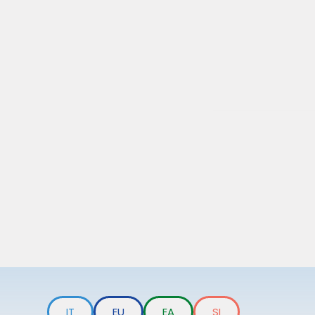
IT
EU
EA
SI