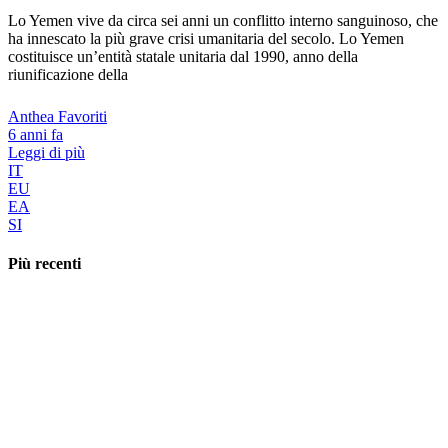
Lo Yemen vive da circa sei anni un conflitto interno sanguinoso, che
ha innescato la più grave crisi umanitaria del secolo. Lo Yemen
costituisce un’entità statale unitaria dal 1990, anno della
riunificazione della
Anthea Favoriti
6 anni fa
Leggi di più
IT
EU
EA
SI
Più recenti