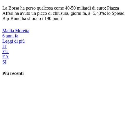
La Borsa ha perso qualcosa come 40-50 miliardi di euro; Piazza
Affari ha avuto un picco di chiusura, giorni fa, a -5,43%; lo Spread
Btp-Bund ha sfiorato i 190 punti
Mattia Moretta
6 anni fa
Leggi di più
IT
EU
EA
SI
Più recenti