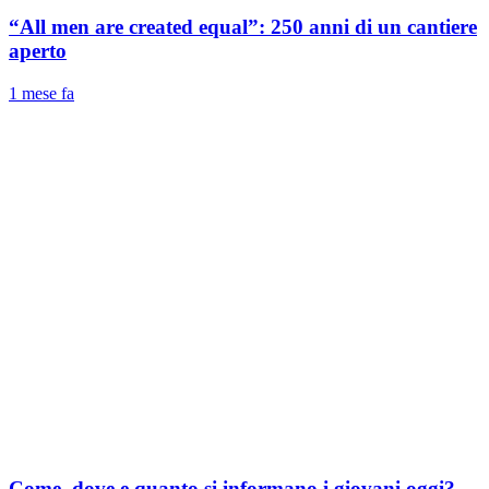
“All men are created equal”: 250 anni di un cantiere
aperto
1 mese fa
Come, dove e quanto si informano i giovani oggi?