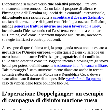
L’operazione si muove verso
due obiettivi
principali, tra loro
strettamente interconnessi. Da un lato, si propone di
alterare
l’immagine dell’Ucraina
agli occhi della comunità internazionale,
diffondendo narrazioni volte a
screditare il governo Zelensky
,
tacciato di corruzione e di legami con l’ideologia nazista. Dall’altro,
intende
generare
fratture interne nei paesi favorevoli a Kiev
,
incentivando l’idea secondo cui l’assistenza economica e militare
all’Ucraina, così come le sanzioni imposte alla Russia, sarebbero
strategie inefficaci e controproducenti.
A sostegno di quest’ultima tesi, la propaganda russa non ha esitato a
inquadrare l’Unione europea
– della quale Zelensky sarebbe un
mero burattino –
come l’effettiva propugnatrice del conflitto
.
L’Ue viene descritta come un soggetto intento a prolungare gli sforzi
bellici per potersi definitivamente
trasformare in un’alleanza militare
.
Tale messaggio è stato strumentalmente rilanciato anche in recenti
contesti elettorali, come in Moldavia e Repubblica Ceca, dove è
stato alimentato il timore di una possibile
escalation
della guerra
in
caso di vittoria delle forze politiche filo-Ue.
L’operazione Doppelgänger: un esempio
di campagna di disinformazione
russa