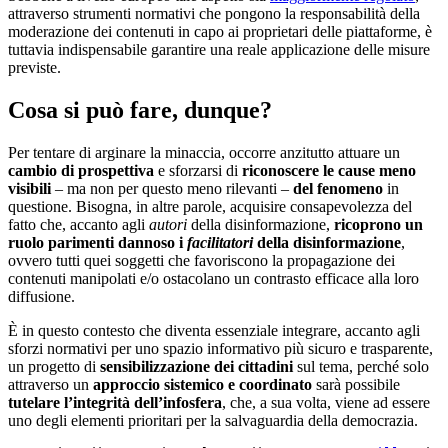
attraverso strumenti normativi che pongono la responsabilità della
moderazione dei contenuti in capo ai proprietari delle piattaforme, è
tuttavia indispensabile garantire una reale applicazione delle misure
previste.
Cosa si può fare, dunque?
Per tentare di arginare la minaccia, occorre anzitutto attuare un
cambio di prospettiva
e sforzarsi di
riconoscere le cause meno
visibili
– ma non per questo meno rilevanti –
del fenomeno
in
questione. Bisogna, in altre parole, acquisire consapevolezza del
fatto che, accanto agli
autori
della disinformazione,
ricoprono un
ruolo parimenti dannoso i
facilitatori
della disinformazione
,
ovvero tutti quei soggetti che favoriscono la propagazione dei
contenuti manipolati e/o ostacolano un contrasto efficace alla loro
diffusione.
È in questo contesto che diventa essenziale integrare, accanto agli
sforzi normativi per uno spazio informativo più sicuro e trasparente,
un progetto di
sensibilizzazione dei cittadini
sul tema, perché solo
attraverso un
approccio sistemico e coordinato
sarà possibile
tutelare l’integrità dell’infosfera
, che, a sua volta, viene ad essere
uno degli elementi prioritari per la salvaguardia della democrazia.