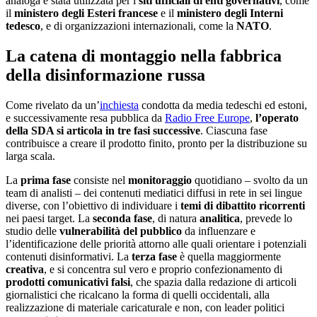
analoga è stata utilizzata per i
siti ufficiali di enti governativi
, come
il
ministero degli Esteri francese
e il
ministero degli Interni
tedesco
, e di organizzazioni internazionali, come la
NATO
.
La catena di montaggio nella fabbrica
della disinformazione russa
Come rivelato da un’
inchiesta
condotta da media tedeschi ed estoni,
e successivamente resa pubblica da
Radio Free Europe
,
l’operato
della SDA si articola in tre fasi successive
. Ciascuna fase
contribuisce a creare il prodotto finito, pronto per la distribuzione su
larga scala.
La
prima fase
consiste nel
monitoraggio
quotidiano – svolto da un
team di analisti – dei contenuti mediatici diffusi in rete in sei lingue
diverse, con l’obiettivo di individuare i
temi di dibattito ricorrenti
nei paesi target. La
seconda fase
, di natura
analitica
, prevede lo
studio delle
vulnerabilità del pubblico
da influenzare e
l’identificazione delle priorità attorno alle quali orientare i potenziali
contenuti disinformativi. La
terza fase
è quella maggiormente
creativa
, e si concentra sul vero e proprio confezionamento di
prodotti comunicativi falsi
, che spazia dalla redazione di articoli
giornalistici che ricalcano la forma di quelli occidentali, alla
realizzazione di materiale caricaturale e non, con leader politici