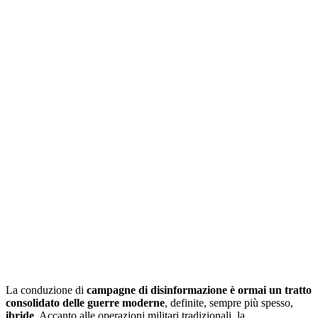
La conduzione di
campagne di disinformazione
è ormai un tratto
consolidato delle guerre moderne
, definite, sempre più spesso,
ibride
. Accanto alle operazioni militari tradizionali, la