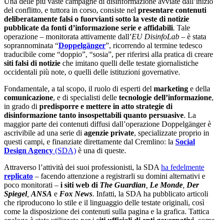
Una delle più vaste campagne di disinformazione avviate dall’inizio
del conflitto, e tuttora in corso, consiste nel
presentare contenuti
deliberatamente falsi o fuorvianti sotto la veste di notizie
pubblicate da fonti d’informazione serie e affidabili
. Tale
operazione – monitorata attivamente dall’
EU DisinfoLab
– è stata
soprannominata “
Doppelgänger
”, ricorrendo al termine tedesco
traducibile come “doppio”, “sosia”, per riferirsi alla pratica di creare
siti falsi di notizie
che imitano quelli delle testate giornalistiche
occidentali più note, o quelli delle istituzioni governative.
Fondamentale, a tal scopo, il ruolo di esperti del
marketing
e della
comunicazione
,
e di specialisti delle
tecnologie dell’informazione
,
in grado di
predisporre e mettere in atto strategie di
disinformazione tanto insospettabili quanto persuasive
. La
maggior parte dei contenuti diffusi dall’operazione Doppelgänger è
ascrivibile ad una serie di
agenzie private
, specializzate proprio in
questi campi, e finanziate direttamente dal Cremlino: la
Social
Design Agency
(SDA)
è una di queste.
Attraverso l’attività dei suoi professionisti, la SDA
ha fedelmente
replicato
– facendo attenzione a registrarli su domini alternativi e
poco monitorati –
i siti web di
The Guardian
,
Le Monde
,
Der
Spiegel
,
ANSA
e
Fox News
. Infatti, la SDA ha pubblicato articoli
che riproducono lo stile e il linguaggio delle testate originali, così
come la disposizione dei contenuti sulla pagina e la grafica. Tattica