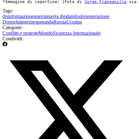
*Immagine di copertina: [Foto di 
Jorge Franganillo
 via 
Tags:
disinformazione
guerra
guerra ibrida
infosfera
operazione
Doppelgänger
propaganda
Russia
Ucraina
Categorie:
Conflitti e proteste
Mondo
Sicurezza Internazionale
Condividi: