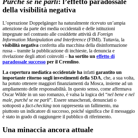
Purché se ne parli
: l’effetto paradossale
della visibilità negativa
L’operazione Doppelgänger ha naturalmente ricevuto un’ampia
attenzione da parte dei media occidentali e delle istituzioni
impegnate nel contrasto alle cosiddette attività di
Foreign
Information Manipulation and Interference
(FIMI). Tuttavia, la
visibilità negativa
conferita alla macchina della disinformazione
russa – tramite la pubblicazione di inchieste, la denuncia e
rivelazione degli attori coinvolti –
ha sortito un
effetto di
paradossale successo
per il Cremlino
.
La copertura mediatica occidentale ha
infatti
garantito un
importante ritorno sugli investimenti della SDA
, che, a sua volta,
ha potuto ottenere maggiori finanziamenti da Mosca, insieme ad un
ampliamento delle responsabilità. In questo senso, come affermava
Oscar Wilde in un suo romanzo, è valsa la logica del “
nel bene e nel
male, purché se ne parli
”. Essere smascherati, denunciati o
sottoposti a
fact-checking
non rappresenta un fallimento, ma
piuttosto un indicatore di successo, poiché significa che il messaggio
è stato in grado di raggiungere il pubblico di riferimento.
Una minaccia ancora attuale