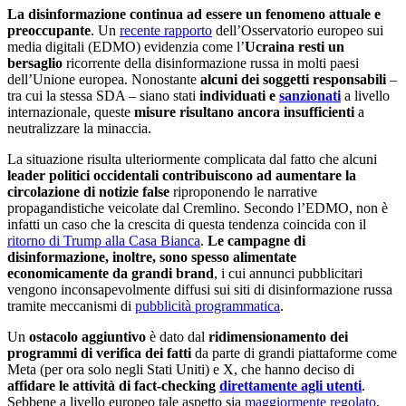
La disinformazione continua ad essere un fenomeno attuale e
preoccupante
. Un
recente rapporto
dell’Osservatorio europeo sui
media digitali (EDMO) evidenzia come l’
Ucraina resti un
bersaglio
ricorrente della disinformazione russa in molti paesi
dell’Unione europea. Nonostante
alcuni dei soggetti responsabili
–
tra cui la stessa SDA – siano stati
individuati e
sanzionati
a livello
internazionale, queste
misure risultano ancora insufficienti
a
neutralizzare la minaccia.
La situazione risulta ulteriormente complicata dal fatto che alcuni
leader politici occidentali
contribuiscono ad aumentare la
circolazione di notizie false
riproponendo le narrative
propagandistiche veicolate dal Cremlino. Secondo l’EDMO, non è
infatti un caso che la crescita di questa tendenza coincida con il
ritorno di Trump alla Casa Bianca
.
Le campagne di
disinformazione, inoltre, sono spesso alimentate
economicamente da
grandi brand
, i cui annunci pubblicitari
vengono inconsapevolmente diffusi sui siti di disinformazione russa
tramite meccanismi di
pubblicità programmatica
.
Un
ostacolo aggiuntivo
è dato dal
ridimensionamento dei
programmi di verifica dei fatti
da parte di grandi piattaforme come
Meta (per ora solo negli Stati Uniti) e X, che hanno deciso di
affidare le attività di fact-checking
direttamente agli utenti
.
Sebbene a livello europeo tale aspetto sia
maggiormente regolato
,