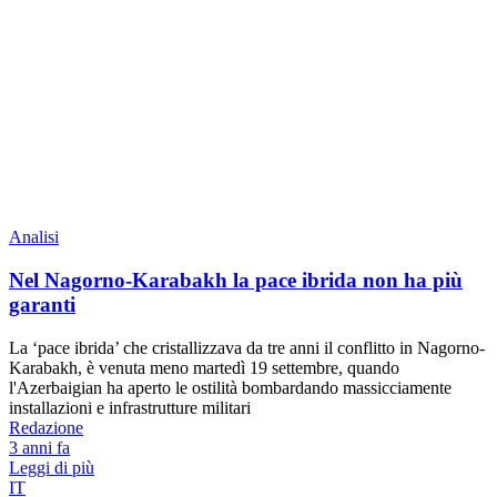
Analisi
Nel Nagorno-Karabakh la pace ibrida non ha più
garanti
La ‘pace ibrida’ che cristallizzava da tre anni il conflitto in Nagorno-
Karabakh, è venuta meno martedì 19 settembre, quando
l'Azerbaigian ha aperto le ostilità bombardando massicciamente
installazioni e infrastrutture militari
Redazione
3 anni fa
Leggi di più
IT