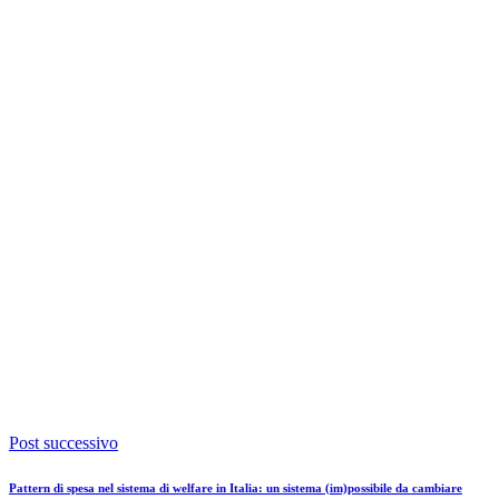
Post successivo
Pattern di spesa nel sistema di welfare in Italia: un sistema (im)possibile da cambiare