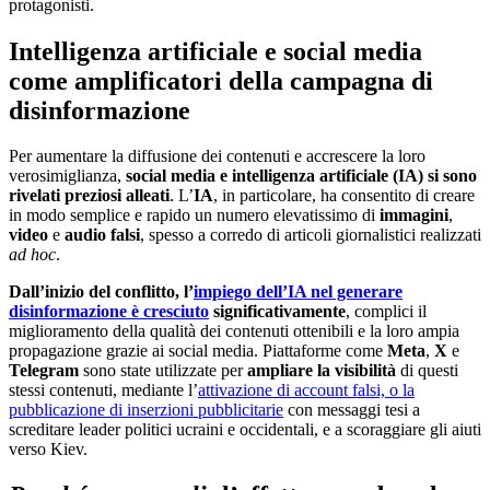
protagonisti.
Intelligenza artificiale e social media
come amplificatori della campagna di
disinformazione
Per aumentare la diffusione dei contenuti e accrescere la loro
verosimiglianza,
social media e intelligenza artificiale (IA) si sono
rivelati preziosi alleati
. L’
IA
, in particolare, ha consentito di creare
in modo semplice e rapido un numero elevatissimo di
immagini
,
video
e
audio falsi
, spesso a corredo di articoli giornalistici realizzati
ad hoc
.
Dall’inizio del conflitto, l’
impiego dell’IA nel generare
disinformazione è
cresciuto
significativamente
, complici il
miglioramento della qualità dei contenuti ottenibili e la loro ampia
propagazione grazie ai social media. Piattaforme come
Meta
,
X
e
Telegram
sono state utilizzate per
ampliare la visibilità
di questi
stessi contenuti, mediante l’
attivazione di account falsi, o la
pubblicazione di inserzioni pubblicitarie
con messaggi tesi a
screditare leader politici ucraini e occidentali, e a scoraggiare gli aiuti
verso Kiev.