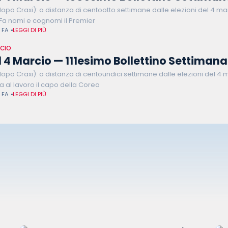
opo Craxi): a distanza di centootto settimane dalle elezioni del 4 mar
Fa nomi e cognomi il Premier
 FA
LEGGI DI PIÙ
RCIO
4 Marcio — 111esimo Bollettino Settimana
opo Craxi): a distanza di centoundici settimane dalle elezioni del 4 m
na al lavoro il capo della Corea
 FA
LEGGI DI PIÙ