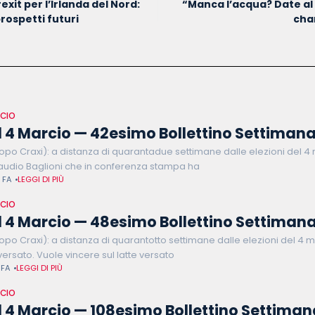
exit per l’Irlanda del Nord:
“Manca l’acqua? Date al
prospetti futuri
cha
RCIO
 4 Marcio — 42esimo Bollettino Settimana
opo Craxi): a distanza di quarantadue settimane dalle elezioni del 4
audio Baglioni che in conferenza stampa ha
 FA
LEGGI DI PIÙ
RCIO
 4 Marcio — 48esimo Bollettino Settimana
opo Craxi): a distanza di quarantotto settimane dalle elezioni del 4 m
 versato. Vuole vincere sul latte versato
 FA
LEGGI DI PIÙ
RCIO
 4 Marcio — 108esimo Bollettino Settiman