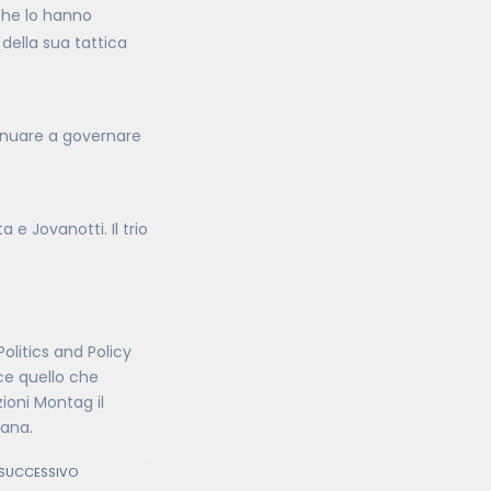
 che lo hanno
 della sua tattica
tinuare a governare
e Jovanotti. Il trio
olitics and Policy
ce quello che
zioni Montag il
iana.
 SUCCESSIVO