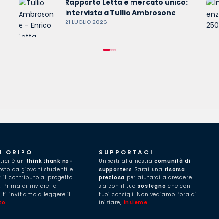
Rapporto Letta e mercato unico:
intervista a Tullio Ambrosone
21 LUGLIO 2026
N ORIPO
SUPPORTACI
itici è un
think thank no-
Unisciti alla nostra
comunità di
to da giovani studenti e
supporters
. Sarai una
risorsa
i: il contributo al progetto
preziosa
per aiutarci a crescere,
.
Prima di inviare la
sia con il tuo
sostegno
che con i
 ti invitiamo a leggere il
tuoi consigli. Non vediamo l’ora di
to
.
iniziare,
insieme
.