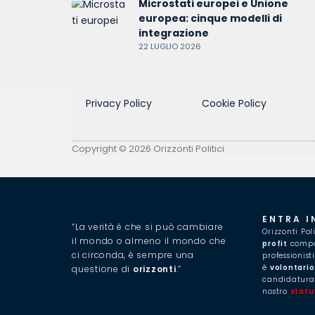
Microstati europei e Unione
europea: cinque modelli di
integrazione
22 LUGLIO 2026
Privacy Policy
Cookie Policy
Copyright © 2026 Orizzonti Politici
ENTRA I
“La verità è che si può cambiare
Orizzonti Pol
il mondo o almeno il mondo che
profit
compos
ci circonda, è sempre una
professionist
è
volontario
questione di
orizzonti
.”
candidatura,
nostro
statu