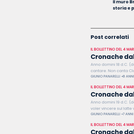
Il muro Br
storia e 
Post correlati
IL BOLLETTINO DEL 4 MA
Cronache dal
Anno domini 18 d.C. (d
cantare. Non canta Cl
GIUNIO PANARELLI
8 ANNI
IL BOLLETTINO DEL 4 MA
Cronache dal
Anno domini 19 d.C. (d
voler vincere sul latte
GIUNIO PANARELLI
7 ANNI
IL BOLLETTINO DEL 4 MA
Cronache dal