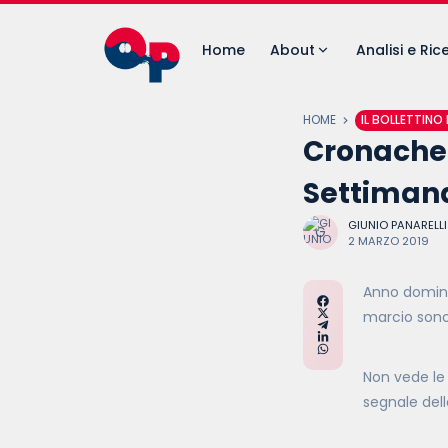
Home
About
Analisi e Ric
HOME
IL BOLLETTINO
Cronache 
Settiman
GIUNIO PANARELLI
2 MARZO 2019
Anno domini 
marcio sono 
Non vede le 
segnale della