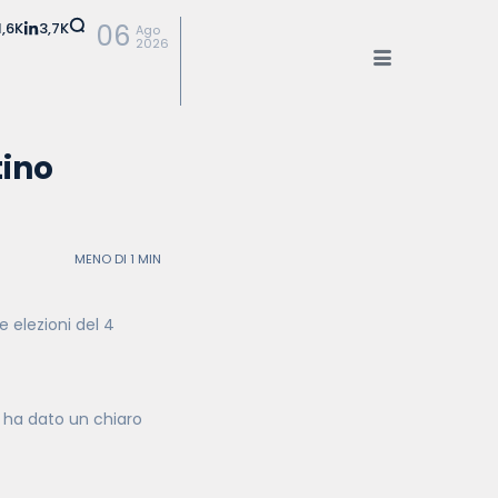
1,6K
3,7K
06
Ago
2026
tino
MENO DI 1 MIN
 elezioni del 4
a ha dato un chiaro