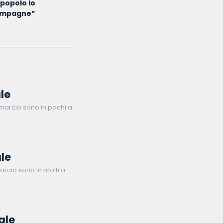
 popolo lo
mpagne”
le
 marcio sono in pochi a
le
arcio sono in molti a
ale