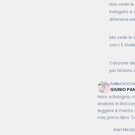
Non vede le 
indagato e d
difensiva sa
Ma vede le s
con i 5 Stelle
Canzone dell
più titolato 
PUBBLICATO D
GIUNIO PAN
Nato a Bologna, ma
Analysis in Bocco
leggete è merito m
mio primo libro "La
POST PRECE