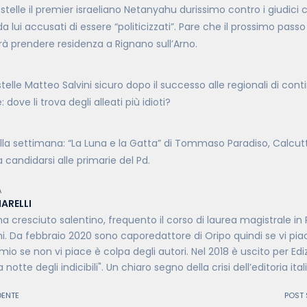
stelle il premier israeliano Netanyahu durissimo contro i giudici
a lui accusati di essere “politicizzati”. Pare che il prossimo passo
rà prendere residenza a Rignano sull’Arno.
telle Matteo Salvini sicuro dopo il successo alle regionali di con
: dove li trova degli alleati più idioti?
a settimana: “La Luna e la Gatta” di Tommaso Paradiso, Calcutta 
a candidarsi alle primarie del Pd.
A
ARELLI
 cresciuto salentino, frequento il corso di laurea magistrale in P
ni. Da febbraio 2020 sono caporedattore di Oripo quindi se vi pia
io se non vi piace è colpa degli autori. Nel 2018 è uscito per Edi
 notte degli indicibili". Un chiaro segno della crisi dell’editoria ital
DENTE
POST