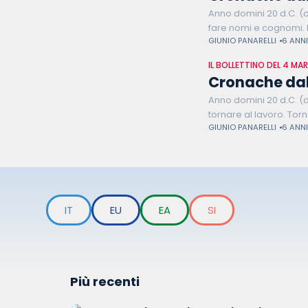
Anno domini 20 d.C. (d
fare nomi e cognomi. 
GIUNIO PANARELLI
6 ANNI
IL BOLLETTINO DEL 4 MA
Cronache dal 
Anno domini 20 d.C. (d
tornare al lavoro. Tor
GIUNIO PANARELLI
6 ANNI
IT
EU
EA
SI
Più recenti