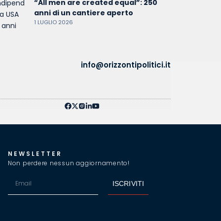
“All men are created equal”: 250
anni di un cantiere aperto
1 LUGLIO 2026
info@orizzontipolitici.it
NEWSLETTER
Non perdere nessun aggiornamento!
ISCRIVITI