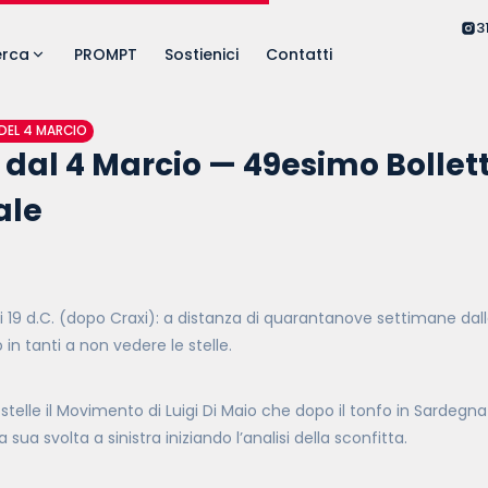
3
erca
PROMPT
Sostienici
Contatti
 DEL 4 MARCIO
dal 4 Marcio — 49esimo Bollet
ale
19 d.C. (dopo Craxi): a distanza di quarantanove settimane dalle
in tanti a non vedere le stelle.
stelle il Movimento di Luigi Di Maio che dopo il tonfo in Sardegn
 sua svolta a sinistra iniziando l’analisi della sconfitta.