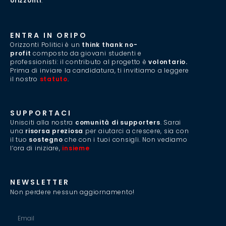
orizzonti
.”
ENTRA IN ORIPO
Orizzonti Politici è un
think thank no-
profit
composto da giovani studenti e
professionisti: il contributo al progetto è
volontario.
Prima di inviare la candidatura, ti invitiamo a leggere
il nostro
statuto
.
SUPPORTACI
Unisciti alla nostra
comunità di supporters
. Sarai
una
risorsa preziosa
per aiutarci a crescere, sia con
il tuo
sostegno
che con i tuoi consigli. Non vediamo
l’ora di iniziare,
insieme
.
NEWSLETTER
Non perdere nessun aggiornamento!