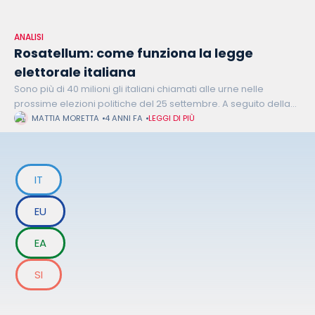
ANALISI
Rosatellum: come funziona la legge
elettorale italiana
Sono più di 40 milioni gli italiani chiamati alle urne nelle
prossime elezioni politiche del 25 settembre. A seguito della
caduta del governo Draghi, infatti, il presidente della
MATTIA MORETTA
4 ANNI FA
LEGGI DI PIÙ
Repubblica Sergio
IT
EU
EA
SI