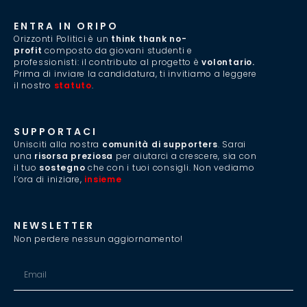
ENTRA IN ORIPO
Orizzonti Politici è un
think thank no-
profit
composto da giovani studenti e
professionisti: il contributo al progetto è
volontario.
Prima di inviare la candidatura, ti invitiamo a leggere
il nostro
statuto
.
SUPPORTACI
Unisciti alla nostra
comunità di supporters
. Sarai
una
risorsa preziosa
per aiutarci a crescere, sia con
il tuo
sostegno
che con i tuoi consigli. Non vediamo
l’ora di iniziare,
insieme
.
NEWSLETTER
Non perdere nessun aggiornamento!