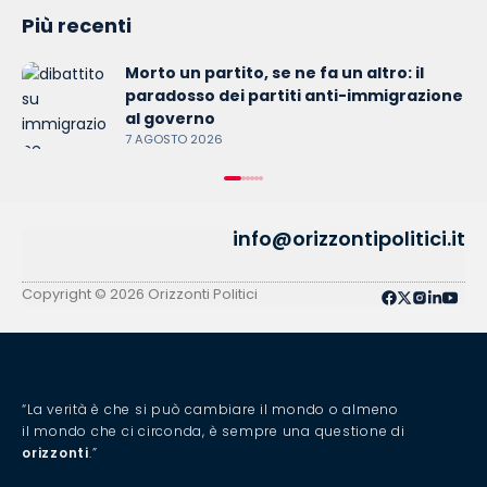
Più recenti
Morto un partito, se ne fa un altro: il
paradosso dei partiti anti-immigrazione
al governo
7 AGOSTO 2026
info@orizzontipolitici.it
Copyright © 2026 Orizzonti Politici
“La verità è che si può cambiare il mondo o almeno
il mondo che ci circonda, è sempre una questione di
orizzonti
.”