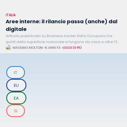
ITALIA
Aree interne: il rilancio passa (anche) dal
digitale
Articolo pubblicato su Business Insider Italia Occupano tre
quinti della superficie nazionale e fungono da casa a oltre 13
milioni di italiani: sono le aree interne d’Italia, ovvero
MASSIMO MOLTONI
5 ANNI FA
LEGGI DI PIÙ
quell’insieme di
IT
EU
EA
SI