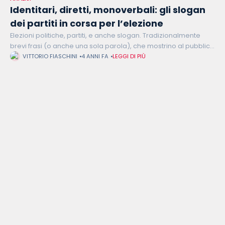
Identitari, diretti, monoverbali: gli slogan
dei partiti in corsa per l’elezione
Elezioni politiche, partiti, e anche slogan. Tradizionalmente
brevi frasi (o anche una sola parola), che mostrino al pubblico
le principali peculiarità di un brand o di un prodotto, al fine
VITTORIO FIASCHINI
4 ANNI FA
LEGGI DI PIÙ