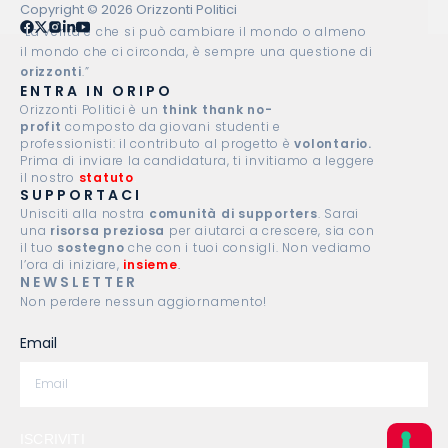
Copyright © 2026 Orizzonti Politici
“La verità è che si può cambiare il mondo o almeno
il mondo che ci circonda, è sempre una questione di
orizzonti
.”
ENTRA IN ORIPO
Orizzonti Politici è un
think thank no-
profit
composto da giovani studenti e
professionisti: il contributo al progetto è
volontario.
Prima di inviare la candidatura, ti invitiamo a leggere
il nostro
statuto
.
SUPPORTACI
Unisciti alla nostra
comunità di supporters
. Sarai
una
risorsa preziosa
per aiutarci a crescere, sia con
il tuo
sostegno
che con i tuoi consigli. Non vediamo
l’ora di iniziare,
insieme
.
NEWSLETTER
Non perdere nessun aggiornamento!
Email
ISCRIVITI