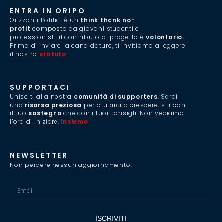
ENTRA IN ORIPO
Orizzonti Politici è un
think thank no-
profit
composto da giovani studenti e
professionisti: il contributo al progetto è
volontario.
Prima di inviare la candidatura, ti invitiamo a leggere
il nostro
statuto
.
SUPPORTACI
Unisciti alla nostra
comunità di supporters
. Sarai
una
risorsa preziosa
per aiutarci a crescere, sia con
il tuo
sostegno
che con i tuoi consigli. Non vediamo
l’ora di iniziare,
insieme
.
NEWSLETTER
Non perdere nessun aggiornamento!
ISCRIVITI