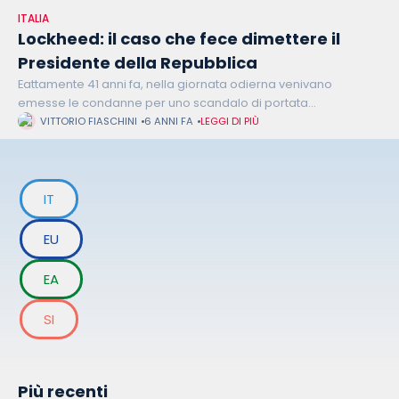
ITALIA
Lockheed: il caso che fece dimettere il
Presidente della Repubblica
Eattamente 41 anni fa, nella giornata odierna venivano
emesse le condanne per uno scandalo di portata
internazionale che vide coinvolto anche il nostro Paese. Il caso
VITTORIO FIASCHINI
6 ANNI FA
LEGGI DI PIÙ
“Lockheed” portó persino alle
IT
EU
EA
SI
Più recenti