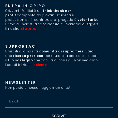
ENTRA IN ORIPO
Orizzonti Politici è un
think thank no-
profit
composto da giovani studenti e
professionisti: il contributo al progetto è
volontario.
Prima di inviare la candidatura, ti invitiamo a leggere
il nostro
statuto
.
SUPPORTACI
Unisciti alla nostra
comunità di supporters
. Sarai
una
risorsa preziosa
per aiutarci a crescere, sia con
il tuo
sostegno
che con i tuoi consigli. Non vediamo
l’ora di iniziare,
insieme
.
NEWSLETTER
Non perdere nessun aggiornamento!
ISCRIVITI