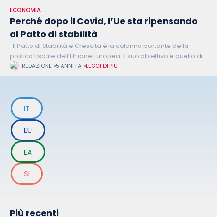
ECONOMIA
Perché dopo il Covid, l’Ue sta ripensando
al Patto di stabilità
Il Patto di Stabilità e Crescita è la colonna portante della
politica fiscale dell’Unione Europea. Il suo obiettivo è quello di
garantire la sostenibilità delle finanze pubbliche, assicurare la
REDAZIONE
5 ANNI FA
LEGGI DI PIÙ
IT
EU
EA
SI
Più recenti