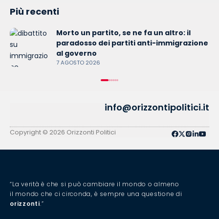
Più recenti
Morto un partito, se ne fa un altro: il
paradosso dei partiti anti-immigrazione
al governo
7 AGOSTO 2026
info@orizzontipolitici.it
Copyright © 2026 Orizzonti Politici
“La verità è che si può cambiare il mondo o almeno
il mondo che ci circonda, è sempre una questione di
orizzonti
.”