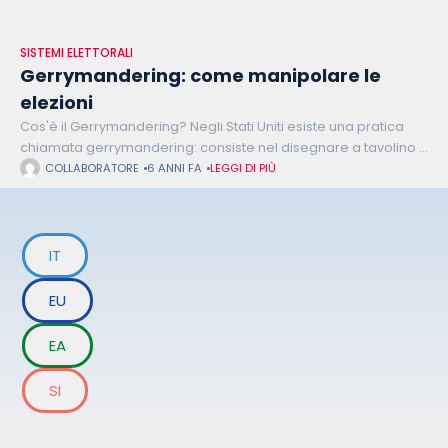
SISTEMI ELETTORALI
Gerrymandering: come manipolare le
elezioni
Cos'è il Gerrymandering? Negli Stati Uniti esiste una pratica
chiamata gerrymandering: consiste nel disegnare a tavolino i
collegi in modo che siano favoriti i candidati del proprio
COLLABORATORE
6 ANNI FA
LEGGI DI PIÙ
partito. Il curioso nome
IT
EU
EA
SI