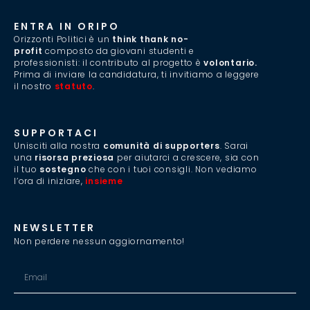
ENTRA IN ORIPO
Orizzonti Politici è un
think thank no-
profit
composto da giovani studenti e
professionisti: il contributo al progetto è
volontario.
Prima di inviare la candidatura, ti invitiamo a leggere
il nostro
statuto
.
SUPPORTACI
Unisciti alla nostra
comunità di supporters
. Sarai
una
risorsa preziosa
per aiutarci a crescere, sia con
il tuo
sostegno
che con i tuoi consigli. Non vediamo
l’ora di iniziare,
insieme
.
NEWSLETTER
Non perdere nessun aggiornamento!