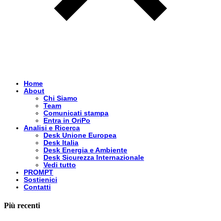
Home
About
Chi Siamo
Team
Comunicati stampa
Entra in OriPo
Analisi e Ricerca
Desk Unione Europea
Desk Italia
Desk Energia e Ambiente
Desk Sicurezza Internazionale
Vedi tutto
PROMPT
Sostienici
Contatti
Più recenti