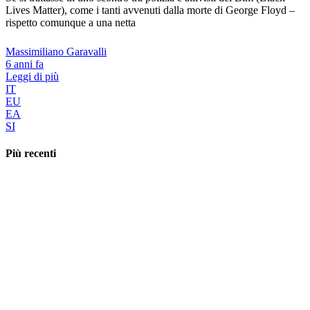
Lives Matter), come i tanti avvenuti dalla morte di George Floyd –
rispetto comunque a una netta
Massimiliano Garavalli
6 anni fa
Leggi di più
IT
EU
EA
SI
Più recenti