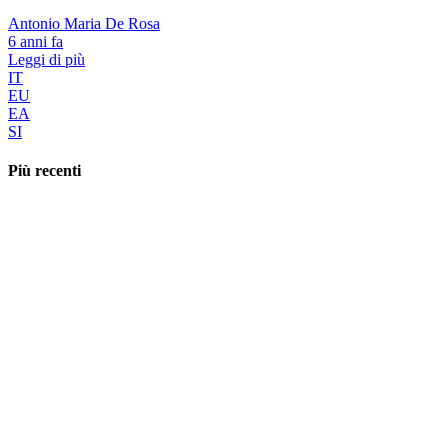
Antonio Maria De Rosa
6 anni fa
Leggi di più
IT
EU
EA
SI
Più recenti