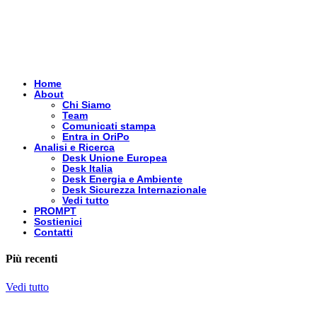
Home
About
Chi Siamo
Team
Comunicati stampa
Entra in OriPo
Analisi e Ricerca
Desk Unione Europea
Desk Italia
Desk Energia e Ambiente
Desk Sicurezza Internazionale
Vedi tutto
PROMPT
Sostienici
Contatti
Più recenti
Vedi tutto