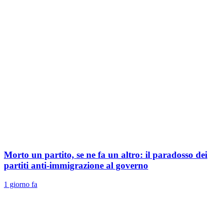
Morto un partito, se ne fa un altro: il paradosso dei
partiti anti-immigrazione al governo
1 giorno fa