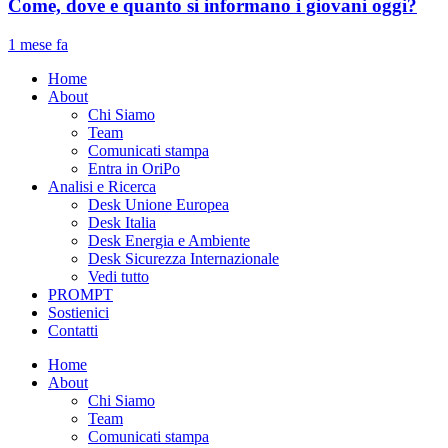
Come, dove e quanto si informano i giovani oggi?
1 mese fa
Home
About
Chi Siamo
Team
Comunicati stampa
Entra in OriPo
Analisi e Ricerca
Desk Unione Europea
Desk Italia
Desk Energia e Ambiente
Desk Sicurezza Internazionale
Vedi tutto
PROMPT
Sostienici
Contatti
Home
About
Chi Siamo
Team
Comunicati stampa