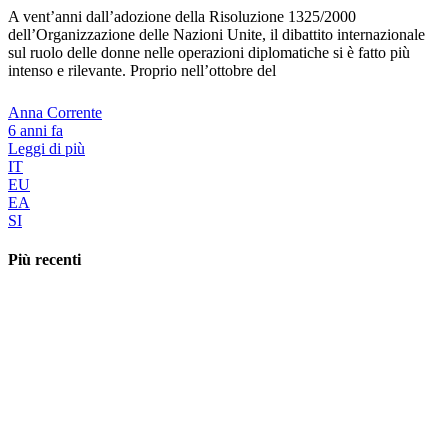
A vent’anni dall’adozione della Risoluzione 1325/2000
dell’Organizzazione delle Nazioni Unite, il dibattito internazionale
sul ruolo delle donne nelle operazioni diplomatiche si è fatto più
intenso e rilevante. Proprio nell’ottobre del
Anna Corrente
6 anni fa
Leggi di più
IT
EU
EA
SI
Più recenti