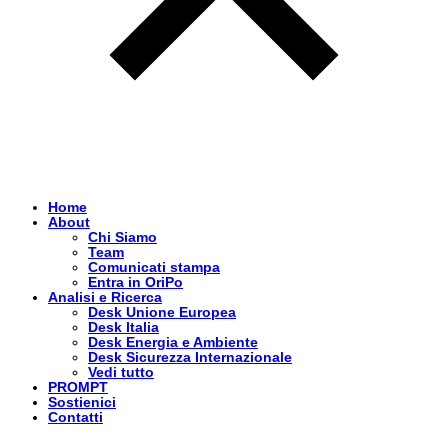
Home
About
Chi Siamo
Team
Comunicati stampa
Entra in OriPo
Analisi e Ricerca
Desk Unione Europea
Desk Italia
Desk Energia e Ambiente
Desk Sicurezza Internazionale
Vedi tutto
PROMPT
Sostienici
Contatti