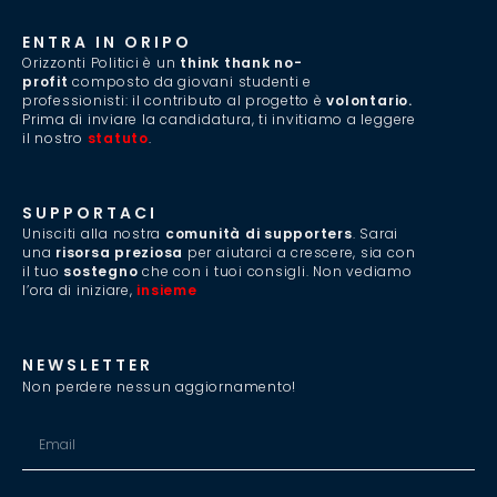
ENTRA IN ORIPO
Orizzonti Politici è un
think thank no-
profit
composto da giovani studenti e
professionisti: il contributo al progetto è
volontario.
Prima di inviare la candidatura, ti invitiamo a leggere
il nostro
statuto
.
SUPPORTACI
Unisciti alla nostra
comunità di supporters
. Sarai
una
risorsa preziosa
per aiutarci a crescere, sia con
il tuo
sostegno
che con i tuoi consigli. Non vediamo
l’ora di iniziare,
insieme
.
NEWSLETTER
Non perdere nessun aggiornamento!