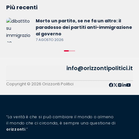
Più recenti
Morto un partito, se ne fa un altro: il
paradosso dei partiti anti-immigrazione
al governo
7 AGOSTO 2026
info@orizzontipolitici.it
Copyright © 2026 Orizzonti Politici
“La verità è che si può cambiare il mondo o almeno
il mondo che ci circonda, è sempre una questione di
orizzonti
.”