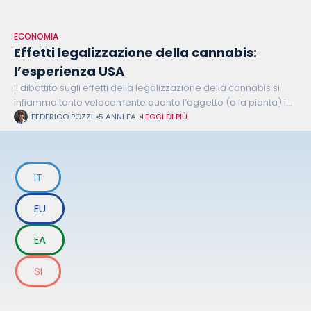
ECONOMIA
Effetti legalizzazione della cannabis:
l’esperienza USA
Il dibattito sugli effetti della legalizzazione della cannabis si
infiamma tanto velocemente quanto l’oggetto (o la pianta) in
questione. Si parla di effetti sulla criminalità, di profitti tolti alla
FEDERICO POZZI
5 ANNI FA
LEGGI DI PIÙ
mafia
IT
EU
EA
SI