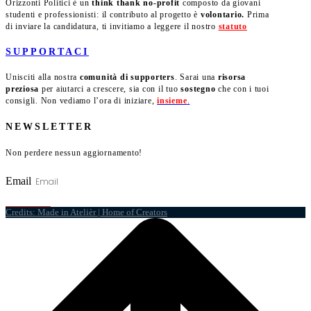
Orizzonti Politici è un
think thank no-profit
composto da giovani
studenti e professionisti: il contributo al progetto è
volontario.
Prima
di inviare la candidatura, ti invitiamo a leggere il nostro
statuto
.
SUPPORTACI
Unisciti alla nostra
comunità di supporters
. Sarai una
risorsa
preziosa
per aiutarci a crescere, sia con il tuo
sostegno
che con i tuoi
consigli. Non vediamo l’ora di iniziare,
insieme
.
NEWSLETTER
Non perdere nessun aggiornamento!
Email
ISCRIVITI
Credits: Made in Atelièr | Home of Creators