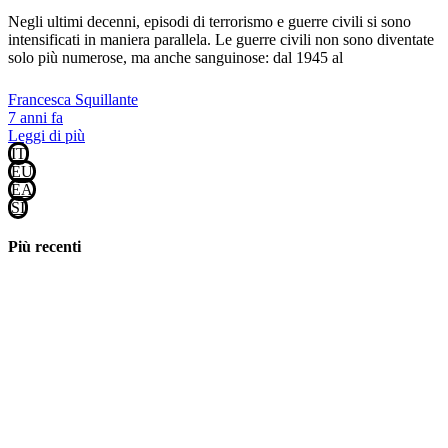
Negli ultimi decenni, episodi di terrorismo e guerre civili si sono
intensificati in maniera parallela. Le guerre civili non sono diventate
solo più numerose, ma anche sanguinose: dal 1945 al
Francesca Squillante
7 anni fa
Leggi di più
IT
EU
EA
SI
Più recenti