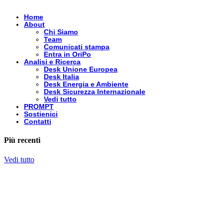
Home
About
Chi Siamo
Team
Comunicati stampa
Entra in OriPo
Analisi e Ricerca
Desk Unione Europea
Desk Italia
Desk Energia e Ambiente
Desk Sicurezza Internazionale
Vedi tutto
PROMPT
Sostienici
Contatti
Più recenti
Vedi tutto