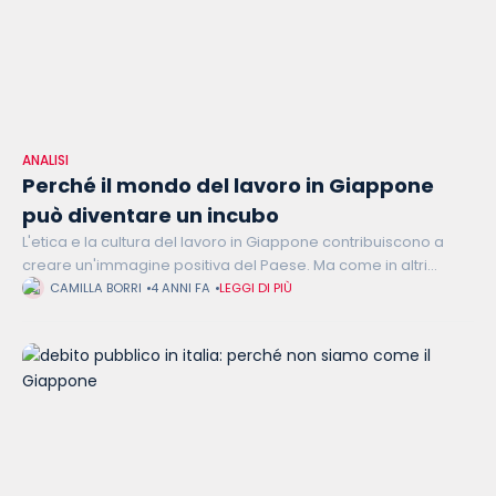
ANALISI
Perché il mondo del lavoro in Giappone
può diventare un incubo
L'etica e la cultura del lavoro in Giappone contribuiscono a
creare un'immagine positiva del Paese. Ma come in altri
ambiti, la società giapponese si rivela contraddittoria e
CAMILLA BORRI
4 ANNI FA
LEGGI DI PIÙ
questa maschera di