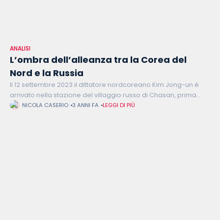
ANALISI
L’ombra dell’alleanza tra la Corea del
Nord e la Russia
Il 12 settembre 2023 il dittatore nordcoreano Kim Jong-un è
arrivato nella stazione del villaggio russo di Chasan, prima
tappa di una visita ufficiale di sei giorni nella Federazione
NICOLA CASERIO
3 ANNI FA
LEGGI DI PIÙ
Russa.