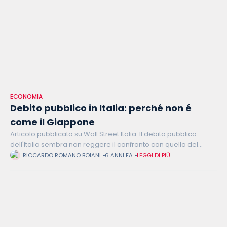
ECONOMIA
Debito pubblico in Italia: perché non é
come il Giappone
Articolo pubblicato su Wall Street Italia Il debito pubblico
dell'Italia sembra non reggere il confronto con quello del
Giappone, che non ha pari nel mondo: nel 2019 ha raggiunto il
RICCARDO ROMANO BOIANI
6 ANNI FA
LEGGI DI PIÙ
240