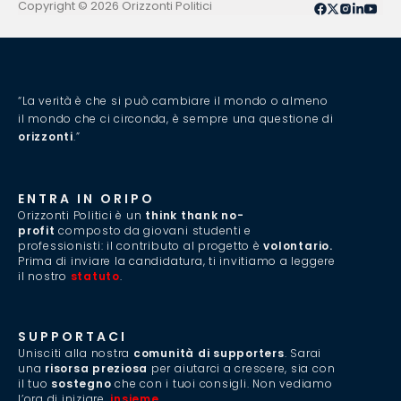
Copyright © 2026 Orizzonti Politici
“La verità è che si può cambiare il mondo o almeno
il mondo che ci circonda, è sempre una questione di
orizzonti
.”
ENTRA IN ORIPO
Orizzonti Politici è un
think thank no-
profit
composto da giovani studenti e
professionisti: il contributo al progetto è
volontario.
Prima di inviare la candidatura, ti invitiamo a leggere
il nostro
statuto
.
SUPPORTACI
Unisciti alla nostra
comunità di supporters
. Sarai
una
risorsa preziosa
per aiutarci a crescere, sia con
il tuo
sostegno
che con i tuoi consigli. Non vediamo
l’ora di iniziare,
insieme
.