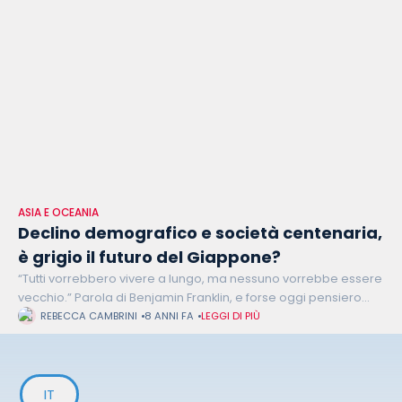
ASIA E OCEANIA
Declino demografico e società centenaria,
è grigio il futuro del Giappone?
“Tutti vorrebbero vivere a lungo, ma nessuno vorrebbe essere
vecchio.” Parola di Benjamin Franklin, e forse oggi pensiero
comune a tanti giapponesi. Con quasi 70mila centenari e il
REBECCA CAMBRINI
8 ANNI FA
LEGGI DI PIÙ
28% della
IT