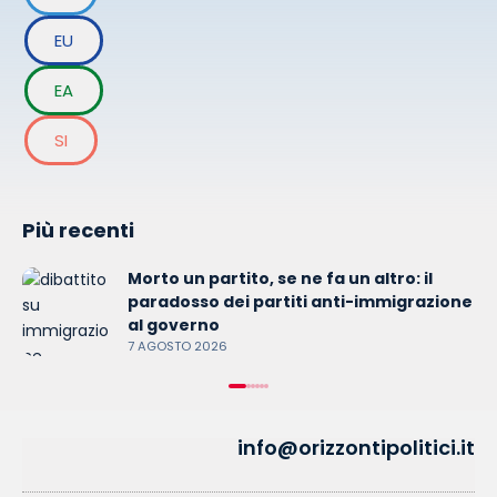
EU
EA
SI
Più recenti
Morto un partito, se ne fa un altro: il
paradosso dei partiti anti-immigrazione
al governo
7 AGOSTO 2026
info@orizzontipolitici.it