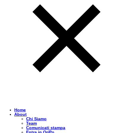
Home
About
Chi Siamo
Team
Comunicati stampa
Entra in OriPo