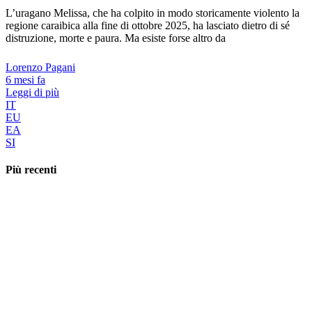
L’uragano Melissa, che ha colpito in modo storicamente violento la
regione caraibica alla fine di ottobre 2025, ha lasciato dietro di sé
distruzione, morte e paura. Ma esiste forse altro da
Lorenzo Pagani
6 mesi fa
Leggi di più
IT
EU
EA
SI
Più recenti