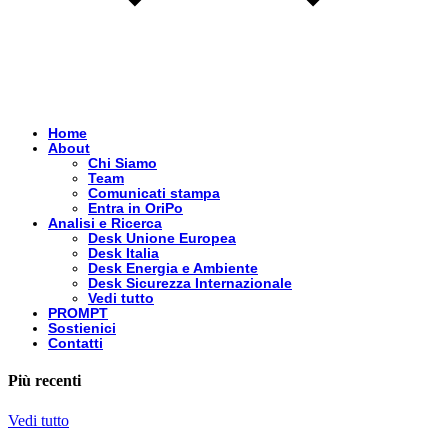
Home
About
Chi Siamo
Team
Comunicati stampa
Entra in OriPo
Analisi e Ricerca
Desk Unione Europea
Desk Italia
Desk Energia e Ambiente
Desk Sicurezza Internazionale
Vedi tutto
PROMPT
Sostienici
Contatti
Più recenti
Vedi tutto