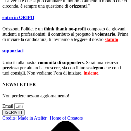
“La verità è che si può cambiare il mondo o almeno il mondo che ci
circonda, è sempre una questione di
orizzonti
.”
entra in ORIPO
Orizzonti Politici è un
think thank no-profit
composto da giovani
studenti e professionisti: il contributo al progetto è
volontario.
Prima
di inviare la candidatura, ti invitiamo a leggere il nostro
statuto
.
supportaci
Unisciti alla nostra
comunità di supporters
. Sarai una
risorsa
preziosa
per aiutarci a crescere, sia con il tuo
sostegno
che con i
tuoi consigli. Non vediamo l’ora di iniziare,
insieme
.
NEWSLETTER
Non perdere nessun aggiornamento!
Email
ISCRIVITI
Credits: Made in Atelièr | Home of Creators