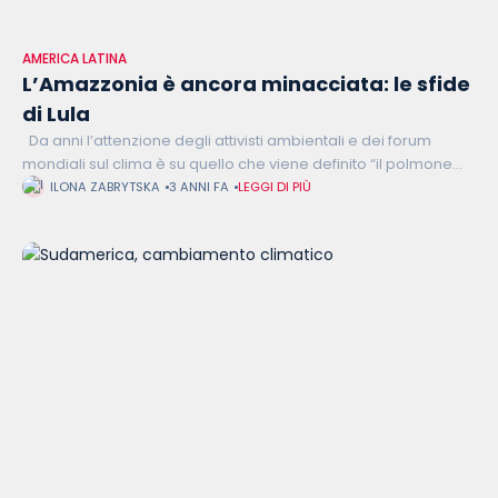
AMERICA LATINA
L’Amazzonia è ancora minacciata: le sfide
di Lula
Da anni l’attenzione degli attivisti ambientali e dei forum
mondiali sul clima è su quello che viene definito “il polmone
della terra”, la foresta amazzonica, casa di una straordinaria
ILONA ZABRYTSKA
3 ANNI FA
LEGGI DI PIÙ