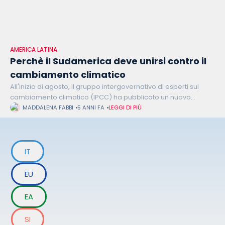
AMERICA LATINA
Perchè il Sudamerica deve unirsi contro il
cambiamento climatico
All'inizio di agosto, il gruppo intergovernativo di esperti sul
cambiamento climatico (IPCC) ha pubblicato un nuovo
rapporto contenente ulteriori dati, precisazioni ed evidenze
MADDALENA FABBI
5 ANNI FA
LEGGI DI PIÙ
scientifiche sul tema del cambiamento climatico. A fronte
IT
EU
EA
SI