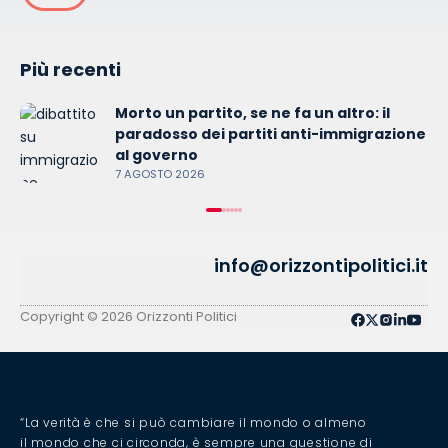
Più recenti
Morto un partito, se ne fa un altro: il
paradosso dei partiti anti-immigrazione
al governo
7 AGOSTO 2026
info@orizzontipolitici.it
Privacy Policy
Cookie Policy
Copyright © 2026 Orizzonti Politici
“La verità è che si può cambiare il mondo o almeno
il mondo che ci circonda, è sempre una questione di