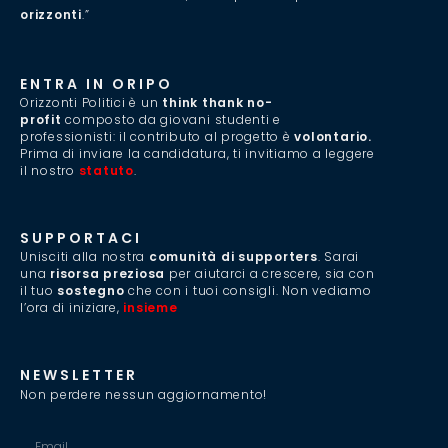
orizzonti
.”
ENTRA IN ORIPO
Orizzonti Politici è un
think thank no-
profit
composto da giovani studenti e
professionisti: il contributo al progetto è
volontario.
Prima di inviare la candidatura, ti invitiamo a leggere
il nostro
statuto
.
SUPPORTACI
Unisciti alla nostra
comunità di supporters
. Sarai
una
risorsa preziosa
per aiutarci a crescere, sia con
il tuo
sostegno
che con i tuoi consigli. Non vediamo
l’ora di iniziare,
insieme
.
NEWSLETTER
Non perdere nessun aggiornamento!